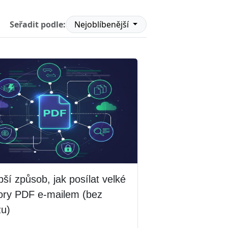
Seřadit podle:
Nejoblíbenější
pší způsob, jak posílat velké
ory PDF e-mailem (bez
zu)