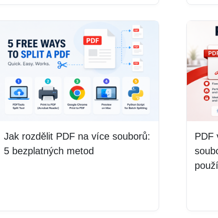
Jak rozdělit PDF na více souborů:
PDF 
5 bezplatných metod
soubo
použ
Číst více
Číst