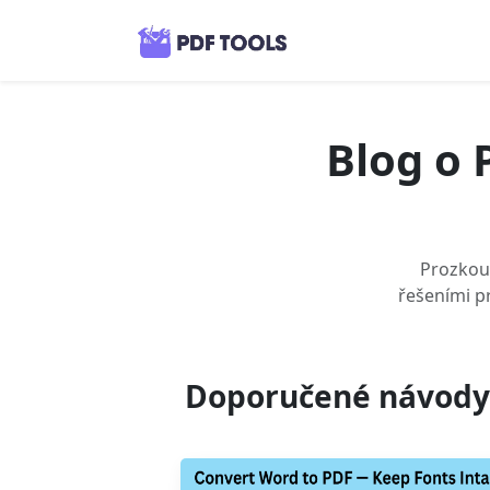
Blog o 
Prozkoum
řešeními pr
Doporučené návody