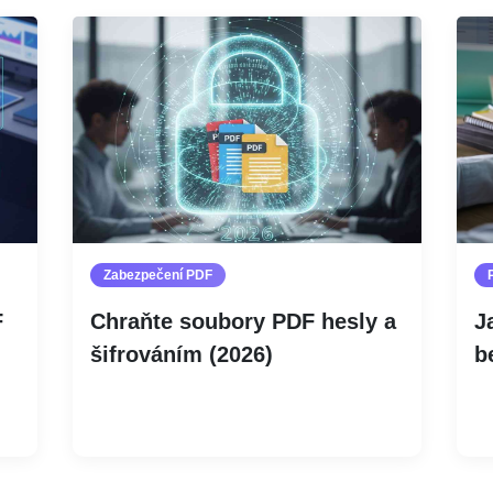
Zabezpečení PDF
F
Chraňte soubory PDF hesly a
J
šifrováním (2026)
b
Číst více