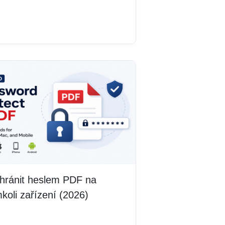
 více
chránit heslem PDF na
koli zařízení (2026)
 více