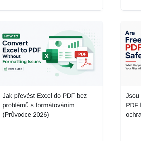
Jak převést Excel do PDF bez
Jsou 
problémů s formátováním
PDF 
(Průvodce 2026)
ochr
Číst více
Číst