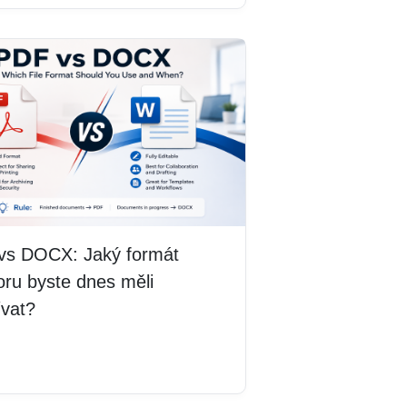
vs DOCX: Jaký formát
ru byste dnes měli
ívat?
 více