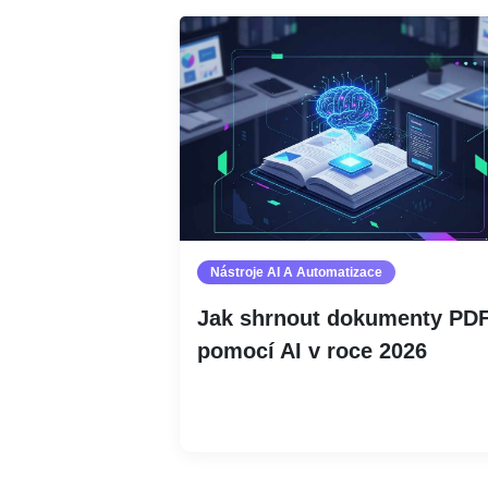
Nástroje AI A Automatizace
Jak shrnout dokumenty PD
pomocí AI v roce 2026
Číst více