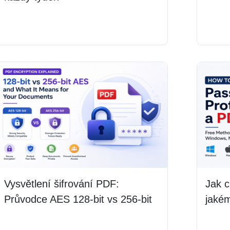
Číst
Číst více
Vysvětlení šifrování PDF:
Jak 
Průvodce AES 128-bit vs 256-bit
jakém
Číst více
Číst