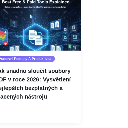
Pracovní Postupy A Produktivita
ak snadno sloučit soubory
DF v roce 2026: Vysvětlení
ejlepších bezplatných a
lacených nástrojů
Číst více