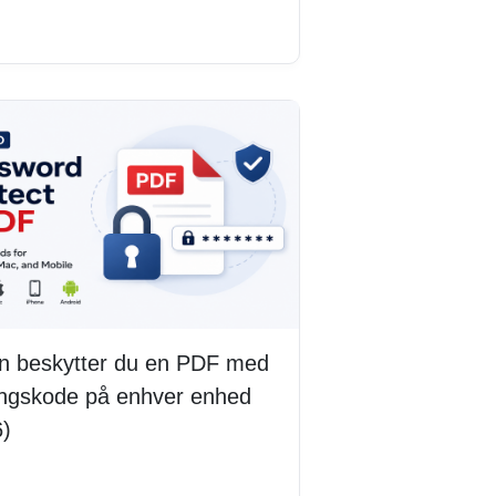
 mere
n beskytter du en PDF med
ngskode på enhver enhed
6)
 mere