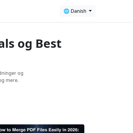
🌐 Danish
als og Best
edninger og
 og mere.