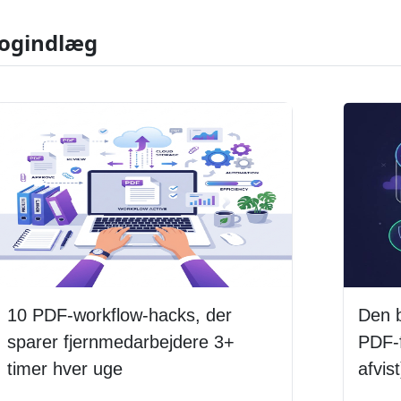
logindlæg
10 PDF-workflow-hacks, der
Den 
sparer fjernmedarbejdere 3+
PDF-f
timer hver uge
afvist