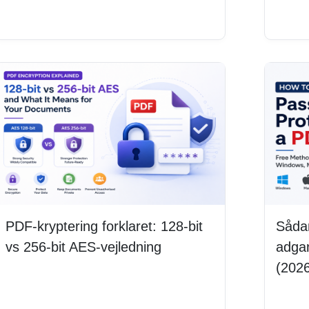
Læs mere
Læs
PDF-kryptering forklaret: 128-bit
Såda
vs 256-bit AES-vejledning
adga
(202
Læs mere
Læs