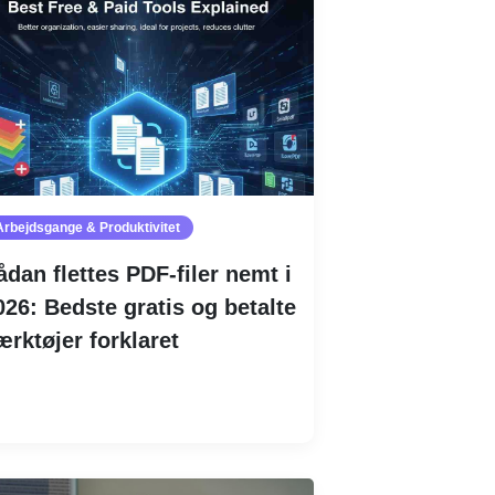
Arbejdsgange & Produktivitet
ådan flettes PDF-filer nemt i
026: Bedste gratis og betalte
ærktøjer forklaret
Læs mere