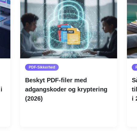
PDF-Sikkerhed
Beskyt PDF-filer med
S
i
adgangskoder og kryptering
t
(2026)
i
Læs mere