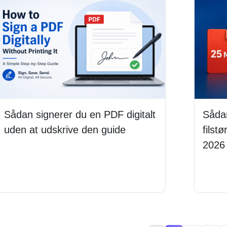
Sådan signerer du en PDF digitalt
Såda
uden at udskrive den guide
filst
2026
Læs mere
Læs