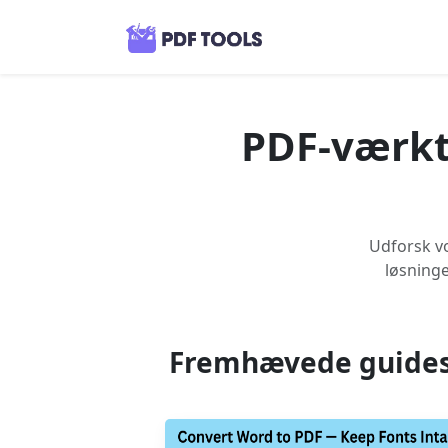
PDF-værktø
Udforsk vo
løsninge
Fremhævede guide