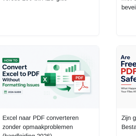
bevei
Lees meer
Lee
Excel naar PDF converteren
Zijn 
zonder opmaakproblemen
Besta
(handleiding 2026)