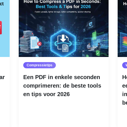
Compressietips
ar
Een PDF in enkele seconden
H
comprimeren: de beste tools
e
en tips voor 2026
i
b
Lees meer