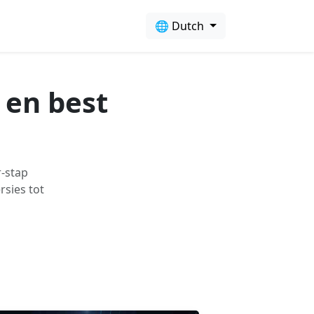
🌐 Dutch
s en best
r-stap
rsies tot