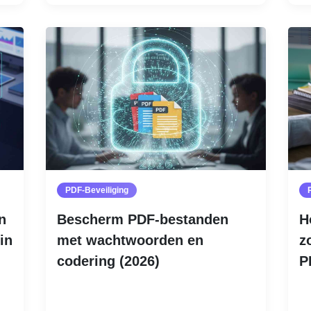
PDF-Beveiliging
n
Bescherm PDF-bestanden
H
in
met wachtwoorden en
z
codering (2026)
P
Lees meer