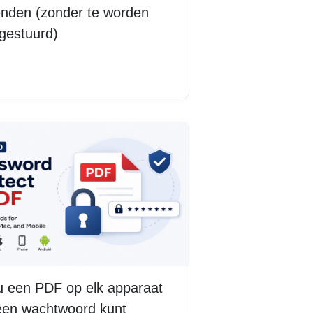
enden (zonder te worden
gestuurd)
s meer
u een PDF op elk apparaat
een wachtwoord kunt