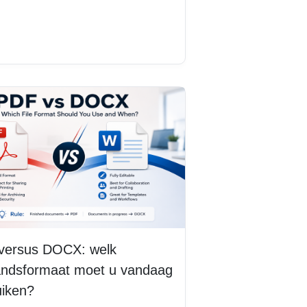
s meer
versus DOCX: welk
andsformaat moet u vandaag
uiken?