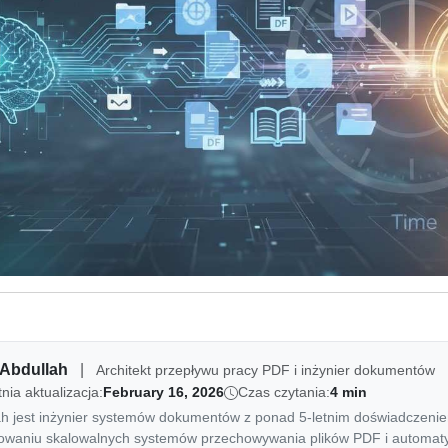
Abdullah
|
Architekt przepływu pracy PDF i inżynier dokumentów
nia aktualizacja:
February 16, 2026
Czas czytania:
4 min
ah jest inżynier systemów dokumentów z ponad 5-letnim doświadczeni
towaniu skalowalnych systemów przechowywania plików PDF i automat