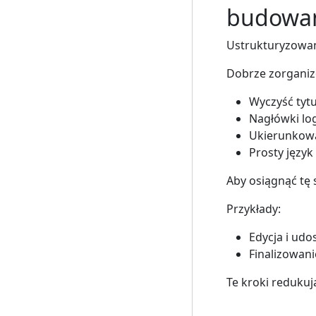
budowan
Ustrukturyzowane
Dobrze zorganiz
Wyczyść tytu
Nagłówki lo
Ukierunkowa
Prosty język
Aby osiągnąć tę 
Przykłady:
Edycja i ud
Finalizowan
Te kroki redukuj