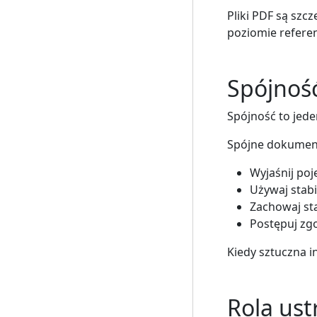
Pliki PDF są szc
poziomie refere
Spójność
Spójność to jede
Spójne dokumen
Wyjaśnij po
Używaj stabi
Zachowaj st
Postępuj zg
Kiedy sztuczna i
Rola us