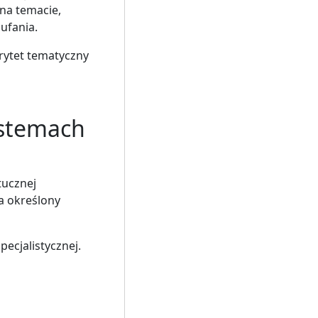
na temacie,
ufania.
orytet tematyczny
ystemach
tucznej
na określony
pecjalistycznej.