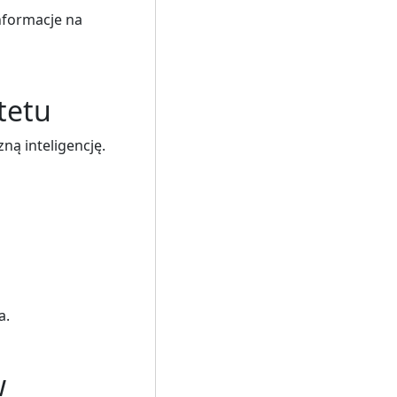
nformacje na
tetu
ną inteligencję.
a.
w