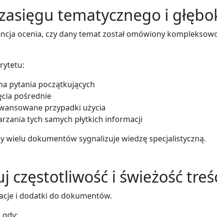
zasięgu tematycznego i głębo
gencja ocenia, czy dany temat został omówiony kompleksowo
rytetu:
a pytania początkujących
ęcia pośrednie
awansowane przypadki użycia
rzania tych samych płytkich informacji
y wielu dokumentów sygnalizuje wiedzę specjalistyczną.
j częstotliwość i świeżość treś
izacje i dodatki do dokumentów.
 gdy: