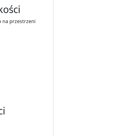
kości
 na przestrzeni
ci