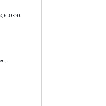
je i zakres.
rsji.