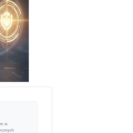
em w
ycznych