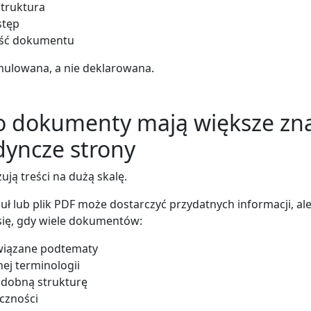
struktura
stęp
ść dokumentu
mulowana, a nie deklarowana.
o dokumenty mają większe zn
dyncze strony
ują treści na dużą skalę.
uł lub plik PDF może dostarczyć przydatnych informacji, ale
się, gdy wiele dokumentów:
iązane podtematy
ej terminologii
dobną strukturę
czności