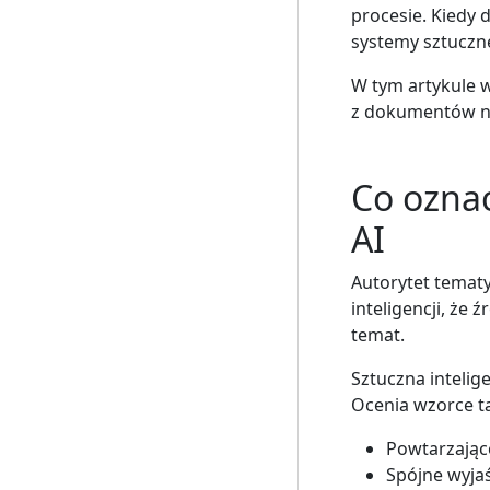
procesie. Kiedy
systemy sztuczne
W tym artykule w
z dokumentów na 
Co ozna
AI
Autorytet tematy
inteligencji, że
temat.
Sztuczna intelig
Ocenia wzorce ta
Powtarzając
Spójne wyja