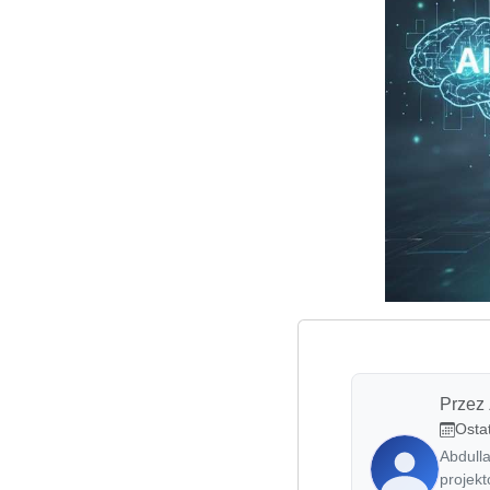
Przez
Ostat
Abdull
projek