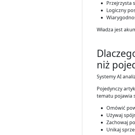
Przejrzysta 
Logiczny po
Wiarygodno
Władza jest aku
Dlaczeg
niż poje
Systemy AI analiz
Pojedynczy artyk
tematu pojawia 
Omówić pow
Używaj spójn
Zachowaj po
Unikaj sprze