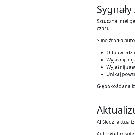
Sygnały 
Sztuczna inteli
czasu.
Silne źródła auto
Odpowiedz n
Wyjaśnij poj
Wyjaśnij za
Unikaj powta
Głębokość analiz
Aktualizu
AI śledzi aktual
Autorytet rośnie,