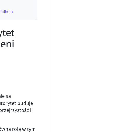
dullaha
ytet
eni
ie są
torytet buduje
przejrzystość i
łówną rolę w tym