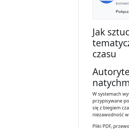
konwers
Połącz
Jak sztu
tematyc
czasu
Autoryte
natychm
W systemach wysz
przypisywane po
się z biegiem cz
niezawodność wi
Pliki PDF, przew