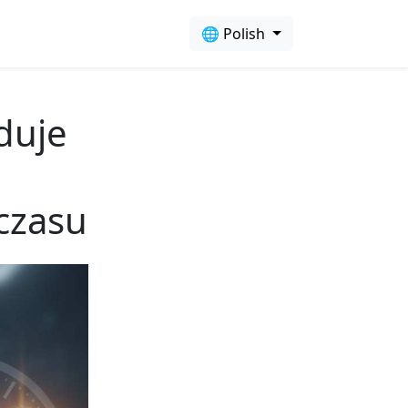
🌐 Polish
duje
czasu