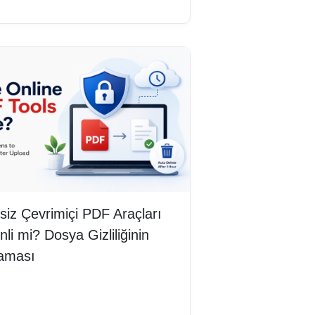
siz Çevrimiçi PDF Araçları
li mi? Dosya Gizliliğinin
laması
mını oku