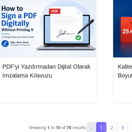
PDF'yi Yazdırmadan Dijital Olarak
Kali
İmzalama Kılavuzu
Boyut
Devamını oku
Deva
‹
1
2
3
Showing
1
to
10
of
70
results