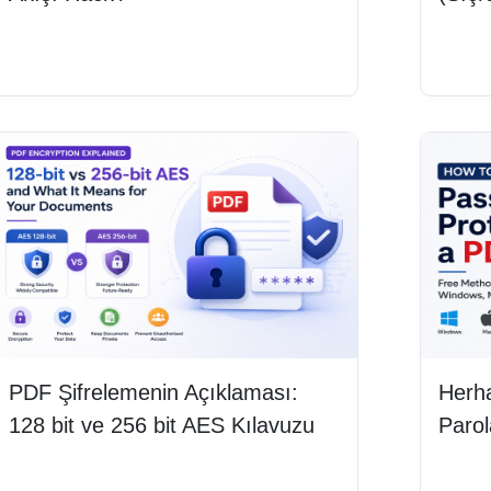
Devamını oku
Deva
PDF Şifrelemenin Açıklaması:
Herha
128 bit ve 256 bit AES Kılavuzu
Parol
Devamını oku
Deva