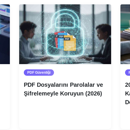
PDF Güvenliği
PDF Dosyalarını Parolalar ve
2
Şifrelemeyle Koruyun (2026)
K
D
Devamını oku