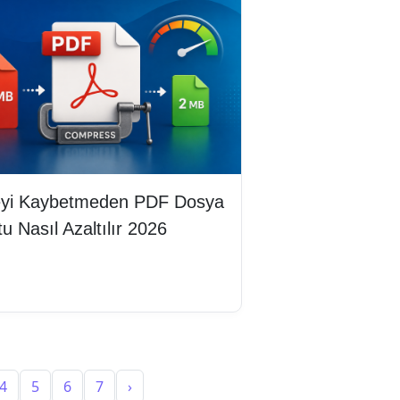
teyi Kaybetmeden PDF Dosya
u Nasıl Azaltılır 2026
mını oku
4
5
6
7
›