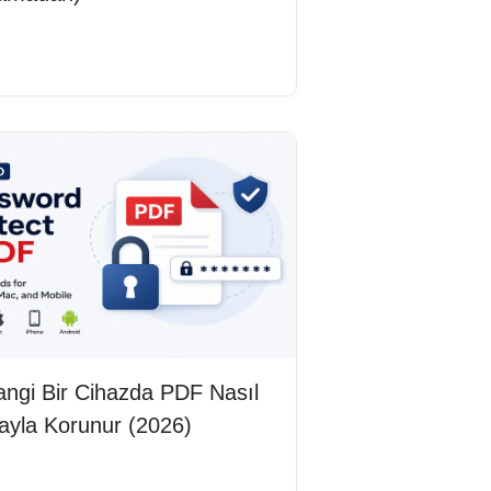
mını oku
ngi Bir Cihazda PDF Nasıl
ayla Korunur (2026)
mını oku