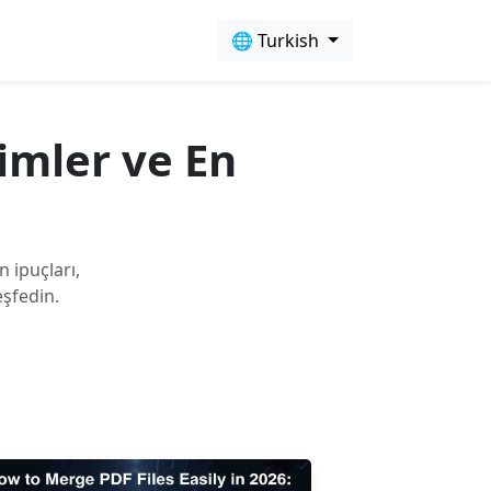
🌐 Turkish
timler ve En
 ipuçları,
eşfedin.