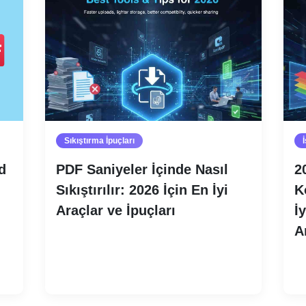
Sıkıştırma İpuçları
İ
d
PDF Saniyeler İçinde Nasıl
2
Sıkıştırılır: 2026 İçin En İyi
K
Araçlar ve İpuçları
İ
A
Devamını oku