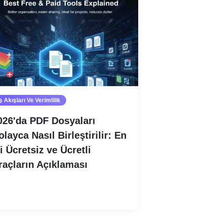
ş Akışları Ve Verimlilik
026'da PDF Dosyaları
olayca Nasıl Birleştirilir: En
yi Ücretsiz ve Ücretli
raçların Açıklaması
Devamını oku