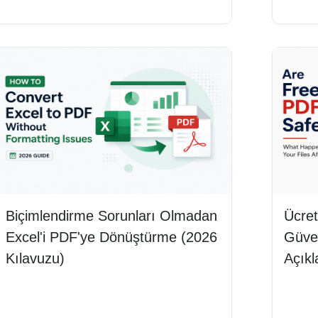
Biçimlendirme Sorunları Olmadan
Ücret
Excel'i PDF'ye Dönüştürme (2026
Güven
Kılavuzu)
Açık
Devamını oku
Deva