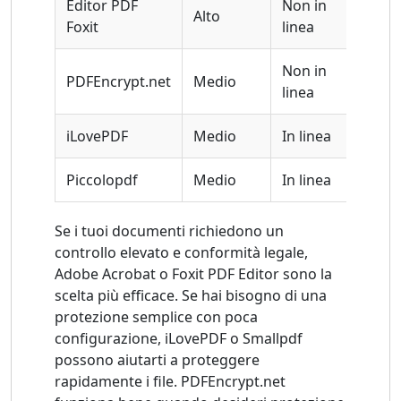
Editor PDF
Non in
Alto
SÌ
Foxit
linea
Non in
PDFEncrypt.net
Medio
NO
linea
iLovePDF
Medio
In linea
Di 
Piccolopdf
Medio
In linea
Di 
Se i tuoi documenti richiedono un
controllo elevato e conformità legale,
Adobe Acrobat o Foxit PDF Editor sono la
scelta più efficace. Se hai bisogno di una
protezione semplice con poca
configurazione, iLovePDF o Smallpdf
possono aiutarti a proteggere
rapidamente i file. PDFEncrypt.net