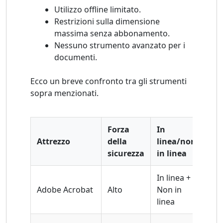
Utilizzo offline limitato.
Restrizioni sulla dimensione
massima senza abbonamento.
Nessuno strumento avanzato per i
documenti.
Ecco un breve confronto tra gli strumenti
sopra menzionati.
Forza
In
Fun
Attrezzo
della
linea/non
ava
sicurezza
in linea
In linea +
Adobe Acrobat
Alto
Non in
SÌ
linea