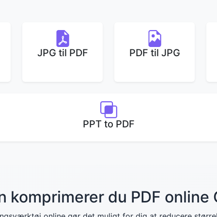
JPG til PDF
PDF til JPG
PPT to PDF
 komprimerer du PDF online 
sværktøj online gør det muligt for dig at reducere størrel