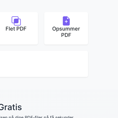
Flet PDF
Opsummer
PDF
Gratis
sen på dine PDF-filer på få sekunder.