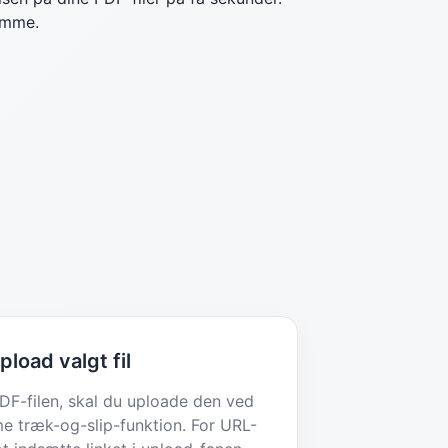
samme.
pload valgt fil
PDF-filen, skal du uploade den ved
e træk-og-slip-funktion. For URL-