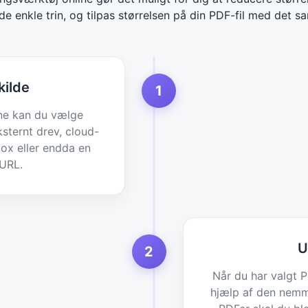
de enkle trin, og tilpas størrelsen på din PDF-fil med det 
kilde
1
ne kan du vælge
ksternt drev, cloud-
ox eller endda en
 URL.
U
2
Når du har valgt 
hjælp af den nemm