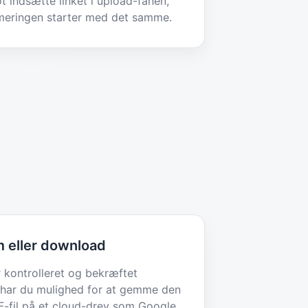
t indsætte linket i upload-fanen,
meringen starter med det samme.
 eller download
r kontrolleret og bekræftet
 har du mulighed for at gemme den
-fil på et cloud-drev som Google