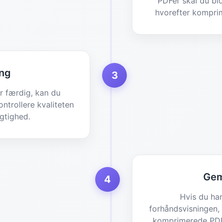
PDFer skal du blo
hvorefter kompri
ing
3
 færdig, kan du
ntrollere kvaliteten
gtighed.
Gem
4
Hvis du ha
forhåndsvisningen,
komprimerede PDF