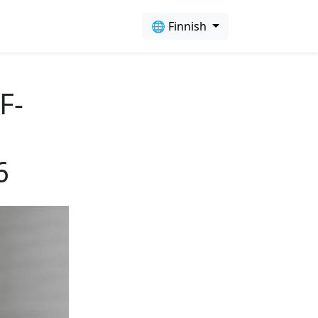
🌐 Finnish
F-
6