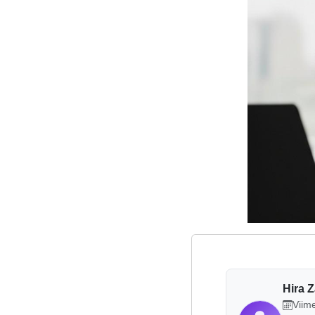
Hira 
Viime