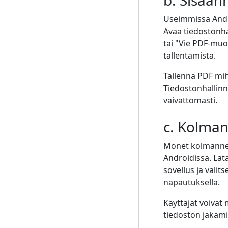
b. Sisään
Useimmissa Andro
Avaa tiedostonhall
tai "Vie PDF-muo
tallentamista.
Tallenna PDF mih
Tiedostonhallinn
vaivattomasti.
c. Kolman
Monet kolmannen 
Androidissa. Lat
sovellus ja valit
napautuksella.
Käyttäjät voivat 
tiedoston jakami