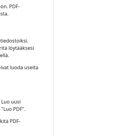
oon. PDF-
sta.
tiedostoiksi.
itä löytääksesi
llä.
oivat luoda useita
 Luo uusi
e "Luo PDF".
rkitä PDF-