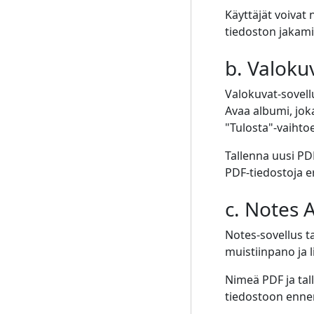
Käyttäjät voivat
tiedoston jakam
b. Valoku
Valokuvat-sovellu
Avaa albumi, jok
"Tulosta"-vaihto
Tallenna uusi PDF
PDF-tiedostoja e
c. Notes 
Notes-sovellus t
muistiinpano ja l
Nimeä PDF ja tall
tiedostoon enne