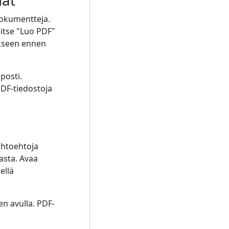
mat
dokumentteja.
alitse "Luo PDF"
ykseen ennen
posti.
PDF-tiedostoja
ihtoehtoja
asta. Avaa
ellä
en avulla. PDF-