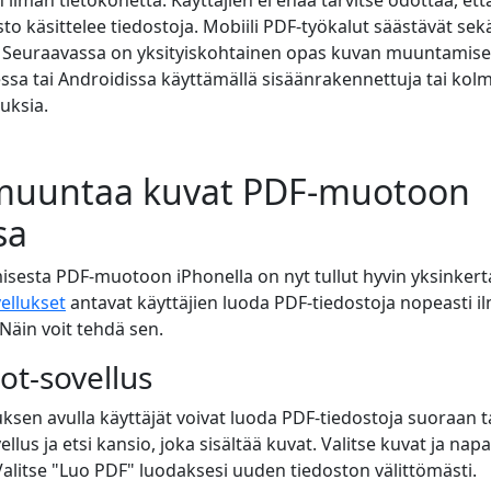
n ilman tietokonetta. Käyttäjien ei enää tarvitse odottaa, ett
o käsittelee tiedostoja. Mobiili PDF-työkalut säästävät sekä
n. Seuraavassa on yksityiskohtainen opas kuvan muuntamise
sa tai Androidissa käyttämällä sisäänrakennettuja tai ko
uksia.
muuntaa kuvat PDF-muotoon
sa
esta PDF-muotoon iPhonella on nyt tullut hyvin yksinkert
ellukset
antavat käyttäjien luoda PDF-tiedostoja nopeasti i
 Näin voit tehdä sen.
ot-sovellus
uksen avulla käyttäjät voivat luoda PDF-tiedostoja suoraan t
ellus ja etsi kansio, joka sisältää kuvat. Valitse kuvat ja nap
Valitse "Luo PDF" luodaksesi uuden tiedoston välittömästi.