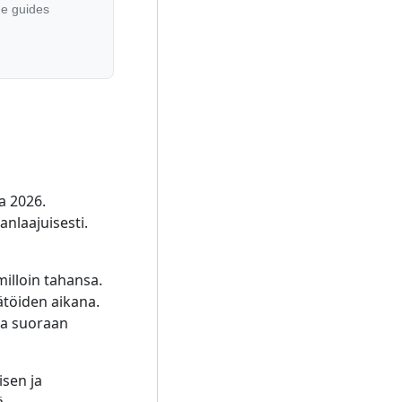
he guides
a 2026.
nlaajuisesti.
milloin tahansa.
ätöiden aikana.
ja suoraan
isen ja