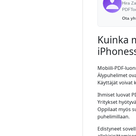
Hira Z
PDFTool
Ota yh
Kuinka 
iPhoness
Mobiili-PDF-luon
Älypuhelimet ova
Käyttäjät voivat 
Ihmiset luovat PD
Yritykset hyötyv
Oppilaat myös s
puhelimillaan.
Edistyneet sovel