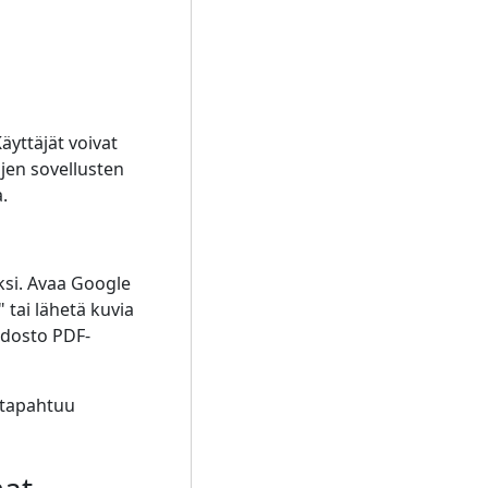
yttäjät voivat
jen sovellusten
.
ksi. Avaa Google
 tai lähetä kuvia
iedosto PDF-
 tapahtuu