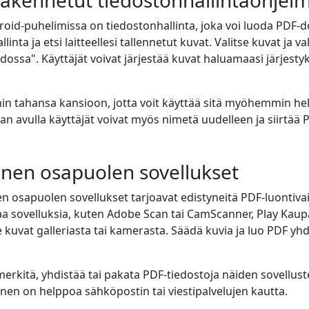
rakennetut tiedostonhallintaohjel
id-puhelimissa on tiedostonhallinta, joka voi luoda PDF-
inta ja etsi laitteellesi tallennetut kuvat. Valitse kuvat ja v
dossa". Käyttäjät voivat järjestää kuvat haluamaasi järjest
in tahansa kansioon, jotta voit käyttää sitä myöhemmin hel
an avulla käyttäjät voivat myös nimetä uudelleen ja siirtää 
nen osapuolen sovellukset
osapuolen sovellukset tarjoavat edistyneitä PDF-luontiva
aa sovelluksia, kuten Adobe Scan tai CamScanner, Play Kaup
se kuvat galleriasta tai kamerasta. Säädä kuvia ja luo PDF yhd
merkitä, yhdistää tai pakata PDF-tiedostoja näiden sovellust
nen on helppoa sähköpostin tai viestipalvelujen kautta.