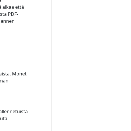
ä
 aikaa että
sta PDF-
lmannen
aista. Monet
lman
allennetuista
auta