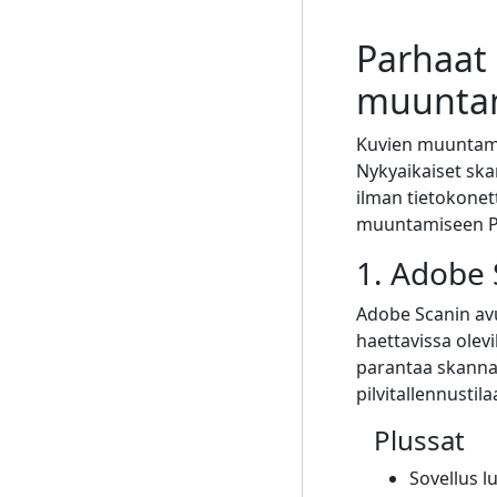
Parhaat 
muunta
Kuvien muuntamin
Nykyaikaiset ska
ilman tietokonet
muuntamiseen 
1. Adobe
Adobe Scanin avu
haettavissa olevi
parantaa skannau
pilvitallennustil
Plussat
Sovellus l