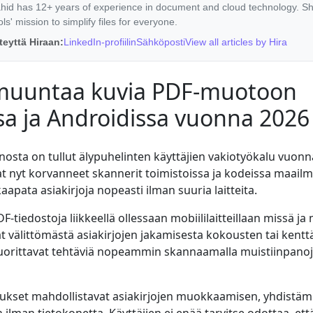
ahid has 12+ years of experience in document and cloud technology. S
s' mission to simplify files for everyone.
teyttä Hiraan:
LinkedIn-profiilin
Sähköposti
View all articles by Hira
muuntaa kuvia PDF-muotoon
a ja Androidissa vuonna 2026
nosta on tullut älypuhelinten käyttäjien vakiotyökalu vuonn
t nyt korvanneet skannerit toimistoissa ja kodeissa maailma
kaapata asiakirjoja nopeasti ilman suuria laitteita.
F-tiedostoja liikkeellä ollessaan mobiililaitteillaan missä ja 
ät välittömästä asiakirjojen jakamisesta kokousten tai kentt
uorittavat tehtäviä nopeammin skannaamalla muistiinpano
lukset mahdollistavat asiakirjojen muokkaamisen, yhdistäm