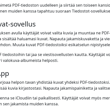
 nimetä PDF-tiedoston uudelleen ja siirtää sen toiseen kansi
inen muiden kanssa tapahtuu suoraan Tiedostot-sovellukse
vat-sovellus
ksen avulla käyttäjät voivat valita kuvia ja muuntaa ne PDF-
a sisältää haluamasi kuvat. Napauta jakamiskuvaketta ja vier
ehdon. Muuta kuvat PDF-tiedostoiksi esikatselun nipistyselee
 tiedostoihin tai jaa se viestisovellusten kautta. Käyttäjät v
ri valokuva-albumeista helposti.
App
arjoaa helpon tavan yhdistää kuvat yhdeksi PDF-tiedostoksi.
isää kuvia kirjastostasi. Napauta jakamispainiketta ja valits
enna se iCloudiin tai paikallisesti. Käyttäjät voivat myös me
n sen jakamista muiden kanssa.