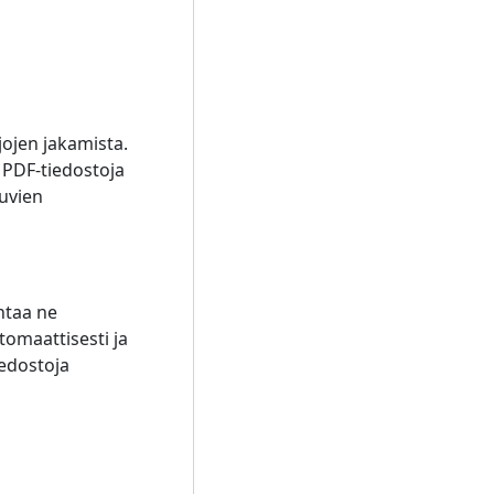
ojen jakamista.
​PDF-tiedostoja
kuvien
ntaa ne
tomaattisesti ja
iedostoja