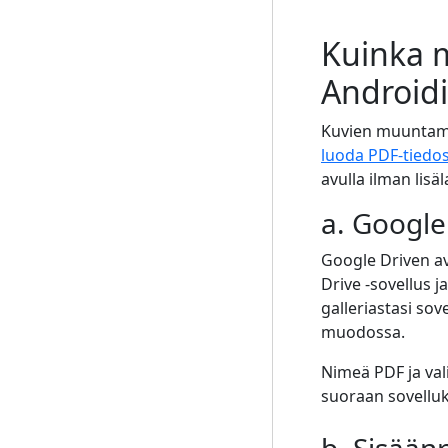
Kuinka 
Android
Kuvien muuntami
luoda PDF-tiedos
avulla ilman lis
a. Google
Google Driven av
Drive -sovellus j
galleriastasi so
muodossa.
Nimeä PDF ja val
suoraan sovelluk