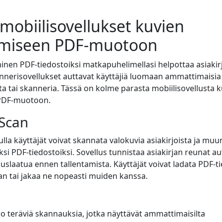
mobiilisovellukset kuvien
miseen PDF-muotoon
en PDF-tiedostoiksi matkapuhelimellasi helpottaa asiakirj
nnerisovellukset auttavat käyttäjiä luomaan ammattimaisia ​
ta tai skanneria. Tässä on kolme parasta mobiilisovellusta 
PDF-muotoon.
 Scan
lla käyttäjät voivat skannata valokuvia asiakirjoista ja muu
ksi PDF-tiedostoiksi. Sovellus tunnistaa asiakirjan reunat au
slaatua ennen tallentamista. Käyttäjät voivat ladata PDF-t
aan tai jakaa ne nopeasti muiden kanssa.
uo teräviä skannauksia, jotka näyttävät ammattimaisilta