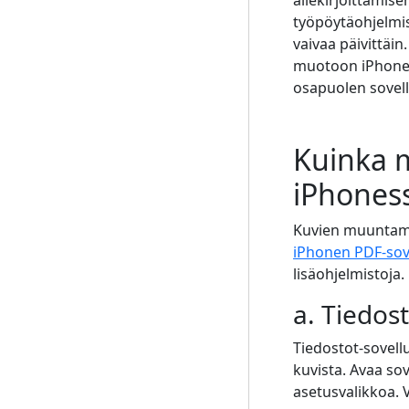
allekirjoittamise
työpöytäohjelmist
vaivaa päivittäi
muotoon iPhones
osapuolen sovell
Kuinka 
iPhones
Kuvien muuntamis
iPhonen PDF-sov
lisäohjelmistoja.
a. Tiedost
Tiedostot-sovell
kuvista. Avaa sov
asetusvalikkoa. 