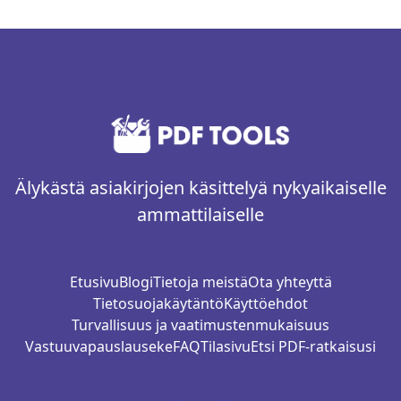
Älykästä asiakirjojen käsittelyä nykyaikaiselle
ammattilaiselle
Etusivu
Blogi
Tietoja meistä
Ota yhteyttä
Tietosuojakäytäntö
Käyttöehdot
Turvallisuus ja vaatimustenmukaisuus
Vastuuvapauslauseke
FAQ
Tilasivu
Etsi PDF-ratkaisusi