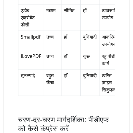
एडोब
मध्यम
सीमित
हाँ
व्यावसायिक
एक्रोबैट
उपयोग
डीसी
Smallpdf
उच्च
हाँ
बुनियादी
आकस्मिक
उपयोगकर्ता
iLovePDF
उच्च
हाँ
कुछ
बहु पीडीएफ
कार्य
टूलस्पाई
बहुत
हाँ
बुनियादी
त्वरित
ऊँचा
फ़ाइल
सिकुड़ना
चरण-दर-चरण मार्गदर्शिका: पीडीएफ
को कैसे कंप्रेस करें