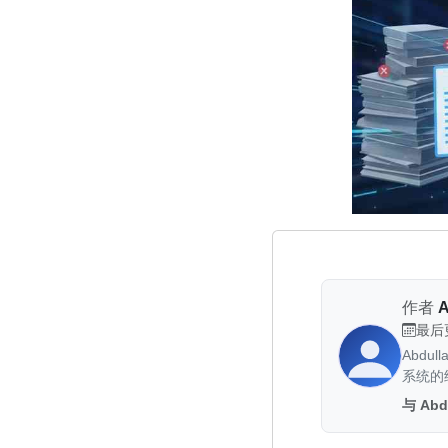
作者
A
最后
Abd
系统的
与 Abd