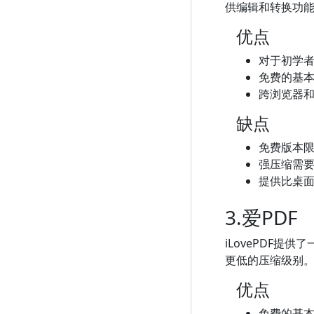
供编辑和转换功
优点
对于初学
免费的基
跨浏览器
缺点
免费版本
强压缩需要订
提供比桌
3.爱PDF
iLovePDF
更低的压缩级别
优点
免费的基