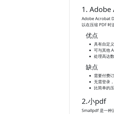
1. Adob​​
Adobe Acro
以在压缩 PDF
优点
具有自定
可与其他 A
处理高达数
缺点
需要付费
无需登录
比简单的
2.小​​pdf
Smallpdf 