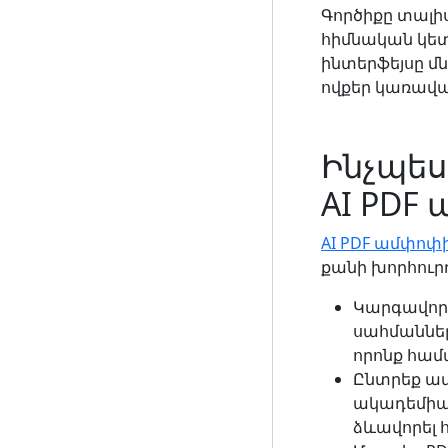
Գործիքը տալիս
հիմնական կետ
ինտերֆեյսը մնո
ովքեր կառավար
Ինչպես
AI PDF
AI PDF ամփոփ
քանի խորհուրդ
Կարգավորե
սահմաններ
որոնք համ
Ընտրեք ա
ակադեմիա
ձևավորել հ