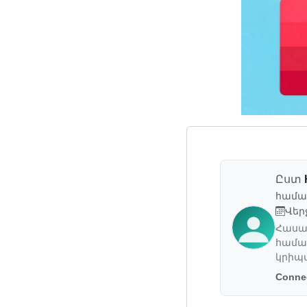
Ըստ
համա
Վեր
Հասան
համա
կրիպ
Connec