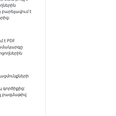
ողներին
 բարելավում է
րից:
մ է PDF
համակարգը
րցողներին
գացմունքների
կ գործիքից:
լ բազմաթիվ