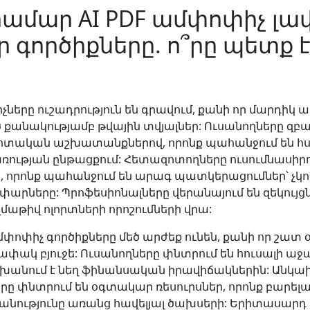
 համար AI PDF ամփոփիչ լա
 գործիքները. ո՞րը պետք է
:
չները ուշադրություն են գրավում, քանի որ մարդիկ ա
ծ քանակությամբ թվային տվյալներ: Ուսանողները զբա
տական ​​աշխատանքներով, որոնք պահանջում են հ
առության ընթացքում: Հետազոտողները ուսումնասիրո
որոնք պահանջում են արագ պատկերացումներ՝ չկո
արները: Պրոֆեսիոնալները վերանայում են զեկույցն
մաթիվ ոլորտների որոշումների վրա:
փոփիչ գործիքները մեծ արժեք ունեն, քանի որ շատ
փակ բյուջե: Ուսանողները փնտրում են հուսալի աջակ
նում է նեղ ֆինանսական իրավիճակներին: Անկա
ը փնտրում են օգտակար ռեսուրսներ, որոնք բարելա
ությունը առանց հավելյալ ծախսերի: Երիտասարդ