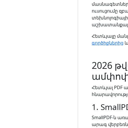
մասնագետները
ուսուցումը զբ
տեխնոլոգիայի
աշխատանքայի
Հետևյալը ման
գործիքներից
և
2026 թ
ամփոփ
Հետևյալ PDF ա
հնարավորությ
1. SmallP
SmallPDF-ն առ
արագ վերբեռն