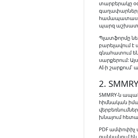
տարբերակը օգ
գաղափարները ե
համապատասխան
պարզ աշխատա
Պլատֆորմը ներ
բարելավում է
գնահատում են 
սարքերում: Այ
AI-ի շարքում՝
2. SMMR
SMMRY-ն ապահո
հիմնական իմաս
վերբեռնումնե
խնայում հետա
PDF ամփոփիչ 
ցանկանում են 