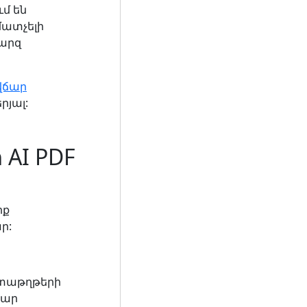
մ են
մատչելի
պարզ
նվճար
րյալ:
AI PDF
րք
ր:
աստաթղթերի
ճար