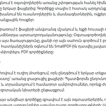
նում է օգտվողներին առանց շփոթության հանել հի
րկար ֆայլերից: Գործիքը տալիս է հստակ արդյունք
ում են ուսանողներին և մասնագետներին, ովքեր
նքային հոսքեր:
առում է ֆայլերի անվտանգ մշակում և ելքի հուսալի 
 ամենօրյա արտադրողականությունը: Օգտագործողնե
այս ծառայությունը, քանի որ այն սահուն գործում է 
ս հատկանիշներն օգնում են SmallPDF-ին դասվել լավա
 ամփոփելու PDF գործիքները:
Y
վում է ուղիղ մոտեցում, որն ընդգծում է երկար տեք
տը՝ առանց լրացուցիչ քայլերի: Պլատֆորմն ընդունու
ր և տրամադրում է համառոտ ամփոփումներ, որոնք 
զոտական ​​նիստերի ընթացքում:
այս անվճար գործիքը գրավում է այն օգտատերերին, 
արագ արդյունքներ առանց բարդ գործառույթների: Այն