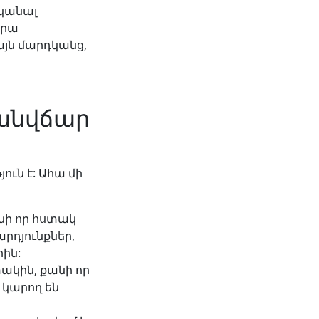
սկանալ
Նրա
յն ​​մարդկանց,
 անվճար
ուն է: Ահա մի
նի որ հստակ
րդյունքներ,
ին:
կին, քանի որ
կարող են