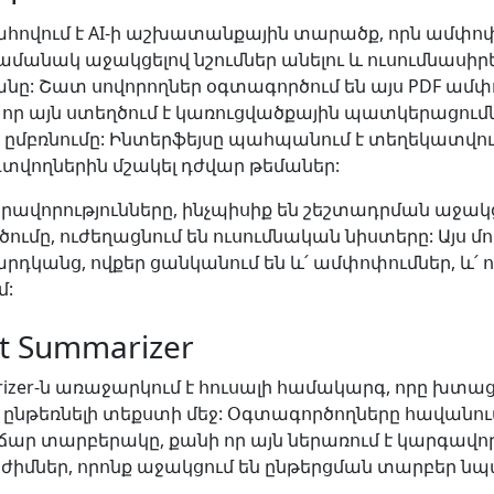
ահովում է AI-ի աշխատանքային տարածք, որն ամփոփո
ամանակ աջակցելով նշումներ անելու և ուսումնասիրե
ը: Շատ սովորողներ օգտագործում են այս PDF ամ
 որ այն ստեղծում է կառուցվածքային պատկերացումն
ն ըմբռնումը: Ինտերֆեյսը պահպանում է տեղեկատվու
օգտվողներին մշակել դժվար թեմաներ:
րավորությունները, ինչպիսիք են շեշտադրման աջակց
ումը, ուժեղացնում են ուսումնական նիստերը: Այս մ
մարդկանց, ովքեր ցանկանում են և՛ ամփոփումներ, և՛ 
մ:
ot Summarizer
arizer-ն առաջարկում է հուսալի համակարգ, որը խտաց
 ընթեռնելի տեքստի մեջ: Օգտագործողները հավանում
ար տարբերակը, քանի որ այն ներառում է կարգավոր
իմներ, որոնք աջակցում են ընթերցման տարբեր ն