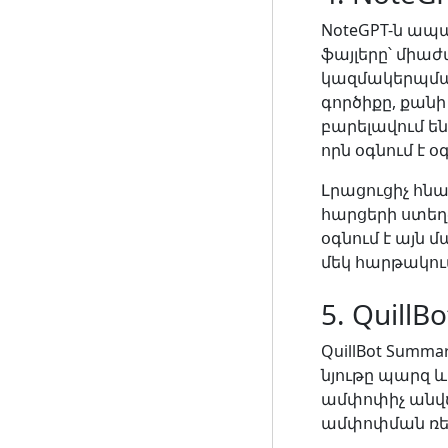
NoteGPT-ն ապ
ֆայլերը՝ միաժ
կազմակերպման
գործիքը, քանի
բարելավում ե
որն օգնում է 
Լրացուցիչ հնա
հարցերի ստեղծ
օգնում է այն 
մեկ հարթակու
5. QuillB
QuillBot Summ
նյութը պարզ և
ամփոփիչ անվճ
ամփոփման ռեժ