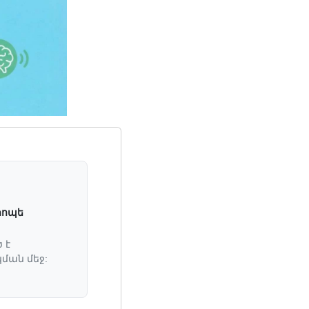
րոպե
 է
ման մեջ: