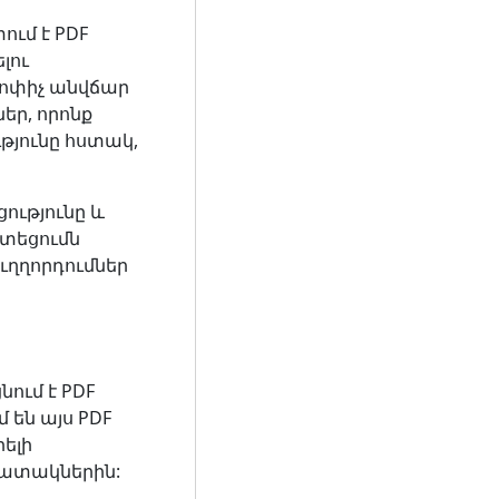
ւմ է PDF
լու
փոփիչ անվճար
եր, որոնք
թյունը հստակ,
ությունը և
ոտեցումն
ուղղորդումներ
նում է PDF
 են այս PDF
ելի
պատակներին: