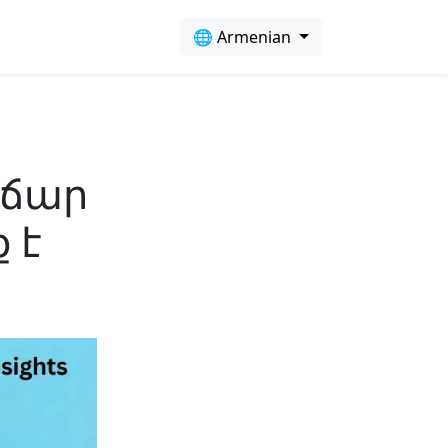
🌐 Armenian
վճար
 է