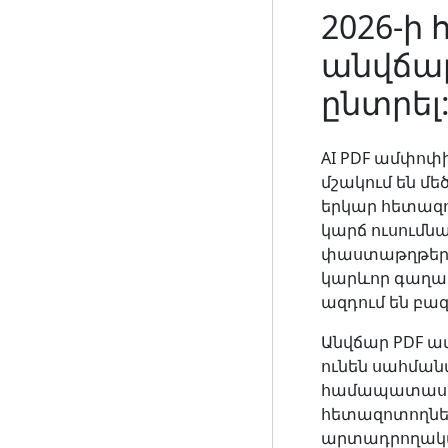
2026-ի
անվճար
ընտրել
AI PDF ամփոփի
մշակում են մե
երկար հետազո
կարճ ուսումն
փաստաթղթեր, 
կարևոր գաղափ
ազդում են բազ
Անվճար PDF ամ
ունեն սահմանա
համապատասխա
հետազոտողներ
արտադրողական