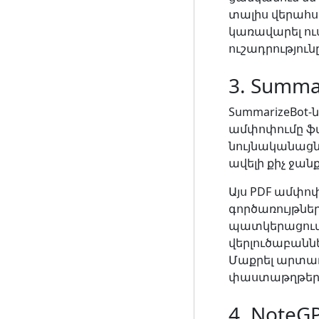
տալիս վերահսկ
կառավարել ու
ուշադրություն
3. Summa
SummarizeBot-
ամփոփումը ֆա
նույնականացնո
ավելի քիչ ջա
Այս PDF ամփոփ
գործառույթնե
պատկերացումն
վերլուծաբաննե
Մաքրել արտադ
փաստաթղթերի
4. NoteG