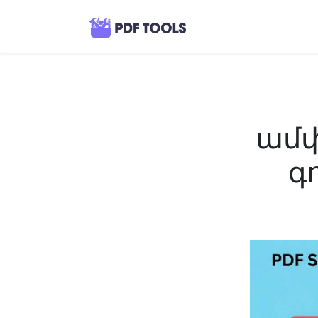
ամփ
գ