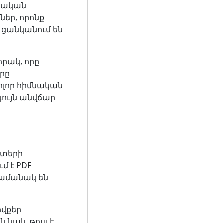
մնական
ներ, որոնք
 ցանկանում են
որակ, որը
րը
բոլոր հիմնական
գույն անվճար
ստերի
մ է PDF
ժամանակ են
ովքեր
 նաև թույլ է