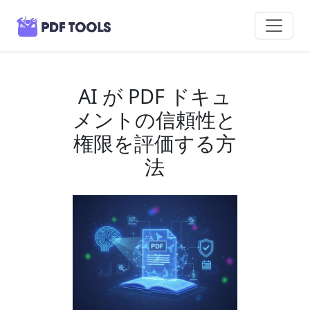
AI が PDF ドキュ
メントの信頼性と
権限を評価する方
法