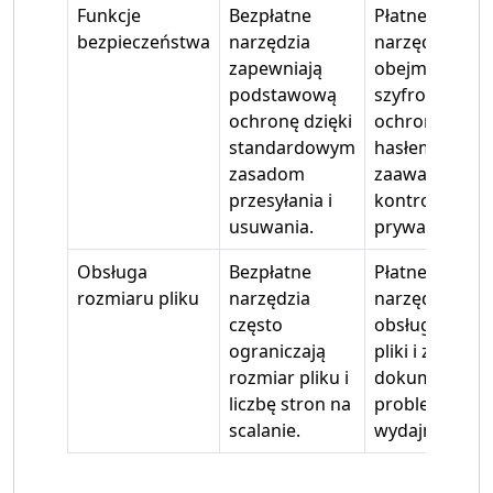
Funkcje
Bezpłatne
Płatne
bezpieczeństwa
narzędzia
narzędzia
zapewniają
obejmują
podstawową
szyfrowanie,
ochronę dzięki
ochronę
standardowym
hasłem i
zasadom
zaawansowan
przesyłania i
kontrolę
usuwania.
prywatności.
Obsługa
Bezpłatne
Płatne
rozmiaru pliku
narzędzia
narzędzia
często
obsługują duż
ograniczają
pliki i złożone
rozmiar pliku i
dokumenty b
liczbę stron na
problemów z
scalanie.
wydajnością.