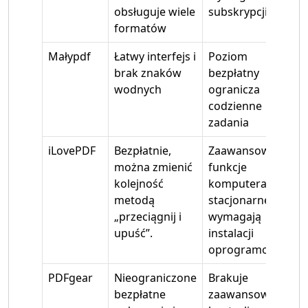
obsługuje wiele
subskrypcji
formatów
Małypdf
Łatwy interfejs i
Poziom
brak znaków
bezpłatny
wodnych
ogranicza
codzienne
zadania
iLovePDF
Bezpłatnie,
Zaawansowane
można zmienić
funkcje
kolejność
komputera
metodą
stacjonarnego
„przeciągnij i
wymagają
upuść”.
instalacji
oprogramowania
PDFgear
Nieograniczone
Brakuje
bezpłatne
zaawansowanych