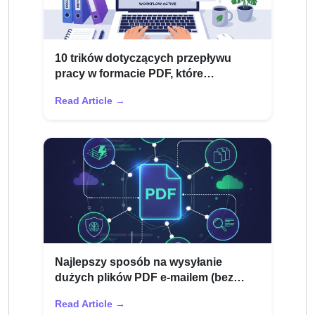
10 trików dotyczących przepływu
pracy w formacie PDF, które
oszczędzają pracownikom zdalnym
Read Article →
ponad 3 godziny tygodniowo
Najlepszy sposób na wysyłanie
dużych plików PDF e-mailem (bez
odrzucania)
Read Article →