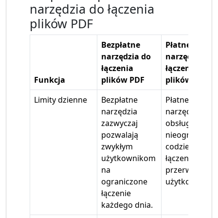
narzędzia do łączenia
plików PDF
Bezpłatne
Płatne
narzędzia do
narzędzia do
łączenia
łączenia
Funkcja
plików PDF
plików PDF
Limity dzienne
Bezpłatne
Płatne
narzędzia
narzędzia
zazwyczaj
obsługują
pozwalają
nieograniczo
zwykłym
codzienne
użytkownikom
łączenia bez
na
przerw w
ograniczone
użytkowaniu.
łączenie
każdego dnia.