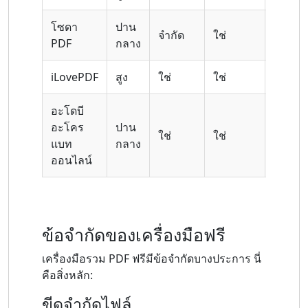
โซดา
ปาน
จำกัด
ใช่
สูง
PDF
กลาง
iLovePDF
สูง
ใช่
ใช่
ปานกล
อะโดบี
อะโคร
ปาน
ใช่
ใช่
สูง
แบท
กลาง
ออนไลน์
ข้อจำกัดของเครื่องมือฟรี
เครื่องมือรวม PDF ฟรีมีข้อจำกัดบางประการ นี่
คือสิ่งหลัก:
ขีดจำกัดไฟล์