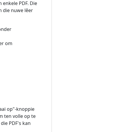
n enkele PDF. Die
n die nuwe lêer
onder
ier om
aai op"-knoppie
m ten volle op te
l die PDF's kan