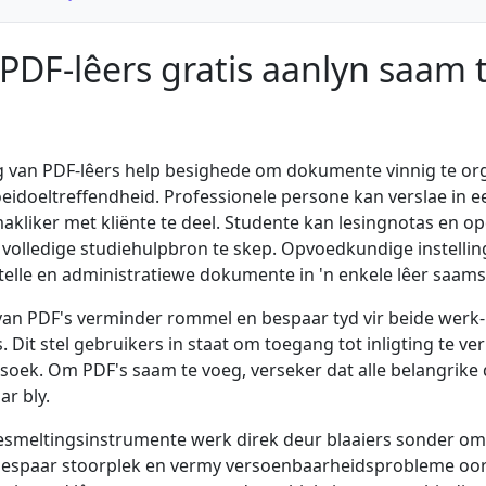
DF-lêers gratis aanlyn saam 
 van PDF-lêers help besighede om dokumente vinnig te or
eidoeltreffendheid. Professionele persone kan verslae in e
liker met kliënte te deel. Studente kan lesingnotas en o
volledige studiehulpbron te skep. Opvoedkundige instellin
elle en administratiewe dokumente in 'n enkele lêer saamst
van PDF's verminder rommel en bespaar tyd vir beide werk-
. Dit stel gebruikers in staat om toegang tot inligting te v
e soek. Om PDF's saam te voeg, verseker dat alle belangri
r bly.
smeltingsinstrumente werk direk deur blaaiers sonder om
e bespaar stoorplek en vermy versoenbaarheidsprobleme oor