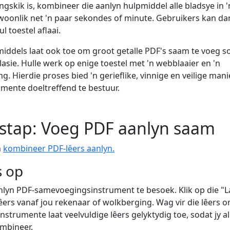
ngskik is, kombineer die aanlyn hulpmiddel alle bladsye in '
oonlik net 'n paar sekondes of minute. Gebruikers kan da
l toestel aflaai.
iddels laat ook toe om groot getalle PDF's saam te voeg s
lasie. Hulle werk op enige toestel met 'n webblaaier en 'n
g. Hierdie proses bied 'n gerieflike, vinnige en veilige man
mente doeltreffend te bestuur.
-stap: Voeg PDF aanlyn saam
n
kombineer PDF-lêers aanlyn.
s op
nlyn PDF-samevoegingsinstrument te besoek. Klik op die "L
lêers vanaf jou rekenaar of wolkberging. Wag vir die lêers o
instrumente laat veelvuldige lêers gelyktydig toe, sodat jy a
ombineer.