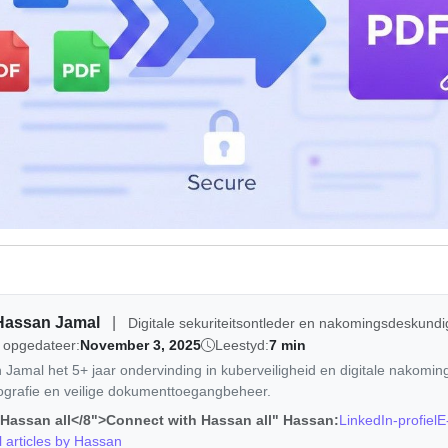
Hassan Jamal
|
Digitale sekuriteitsontleder en nakomingsdeskundi
 opgedateer:
November 3, 2025
Leestyd:
7 min
Jamal het 5+ jaar ondervinding in kuberveiligheid en digitale nakoming
tografie en veilige dokumenttoegangbeheer.
Hassan all</8">Connect with Hassan all" Hassan:
LinkedIn-profiel
E
l articles by Hassan