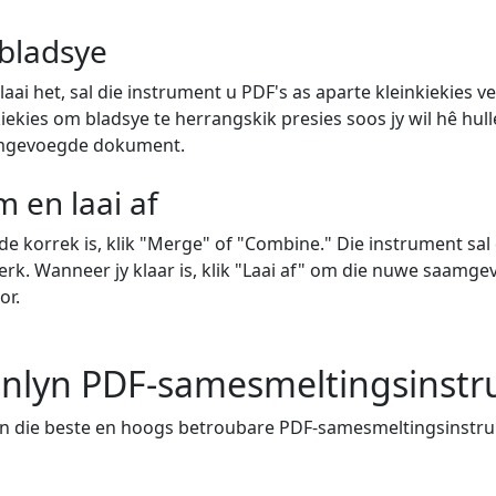
bladsye
aai het, sal die instrument u PDF's as aparte kleinkiekies v
nkiekies om bladsye te herrangskik presies soos jy wil hê hu
aamgevoegde dokument.
 en laai af
e korrek is, klik "Merge" of "Combine." Die instrument sal d
rk. Wanneer jy klaar is, klik "Laai af" om die nuwe saamg
or.
anlyn PDF-samesmeltingsinst
van die beste en hoogs betroubare PDF-samesmeltingsinstr