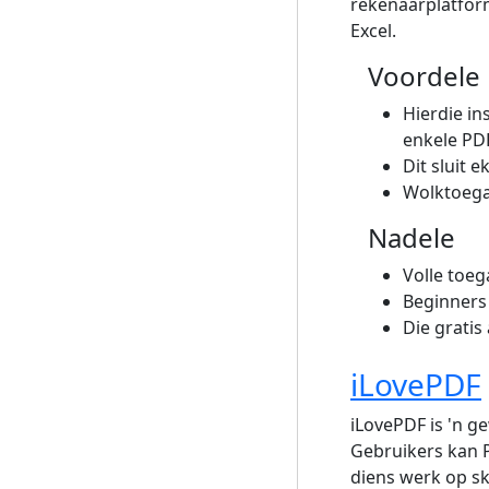
rekenaarplatfo
Excel.
Voordele
Hierdie in
enkele PD
Dit sluit 
Wolktoega
Nadele
Volle toeg
Beginners
Die gratis
iLovePDF
iLovePDF is 'n g
Gebruikers kan P
diens werk op sk