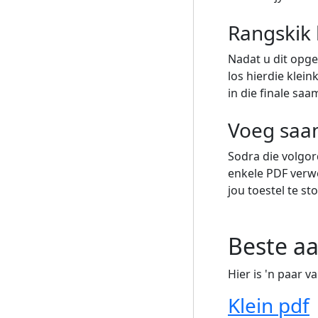
Rangskik 
Nadat u dit opgel
los hierdie klei
in die finale s
Voeg saam
Sodra die volgord
enkele PDF verwe
jou toestel te sto
Beste a
Hier is 'n paar 
Klein pdf