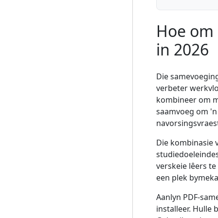
Hoe om P
in 2026
Die samevoeging
verbeter werkvlo
kombineer om mak
saamvoeg om 'n 
navorsingsvraest
Die kombinasie 
studiedoeleindes
verskeie lêers t
een plek bymekaa
Aanlyn PDF-same
installeer. Hull