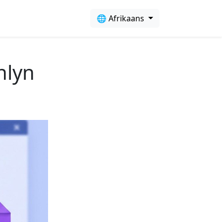
🌐 Afrikaans
nlyn