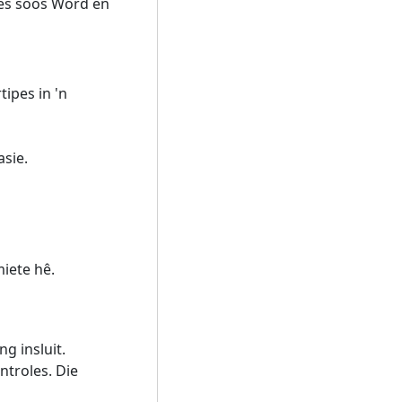
es soos Word en
ipes in 'n
sie.
iete hê.
g insluit.
ntroles. Die