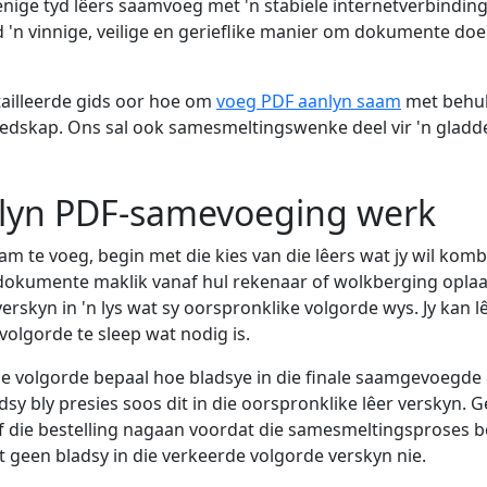
nige tyd lêers saamvoeg met 'n stabiele internetverbinding
 'n vinnige, veilige en gerieflike manier om dokumente doel
tailleerde gids oor hoe om
voeg PDF aanlyn saam
met behul
edskap. Ons sal ook samesmeltingswenke deel vir 'n gladde
lyn PDF-samevoeging werk
m te voeg, begin met die kies van die lêers wat jy wil komb
okumente maklik vanaf hul rekenaar of wolkberging oplaai
erskyn in 'n lys wat sy oorspronklike volgorde wys. Jy kan l
 volgorde te sleep wat nodig is.
de volgorde bepaal hoe bladsye in die finale saamgevoegd
dsy bly presies soos dit in die oorspronklike lêer verskyn. 
 die bestelling nagaan voordat die samesmeltingsproses be
t geen bladsy in die verkeerde volgorde verskyn nie.