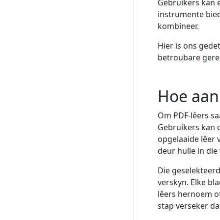
Gebruikers kan e
instrumente bied
kombineer.
Hier is ons gede
betroubare gere
Hoe aan
Om PDF-lêers saa
Gebruikers kan d
opgelaaide lêer v
deur hulle in die
Die geselekteer
verskyn. Elke bla
lêers hernoem of
stap verseker da