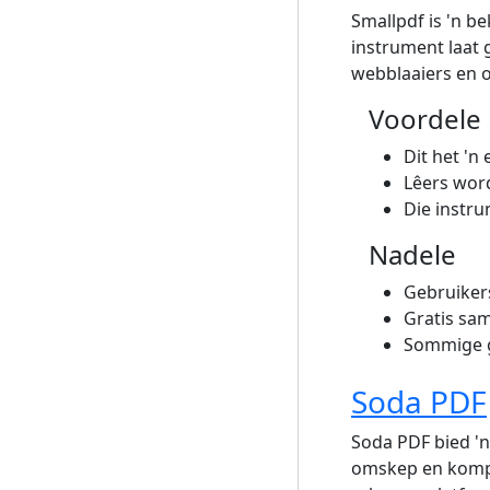
Smallpdf is 'n 
instrument laat 
webblaaiers en 
Voordele
Dit het 'n
Lêers word
Die instru
Nadele
Gebruikers
Gratis sa
Sommige g
Soda PDF
Soda PDF bied 'n
omskep en kompri