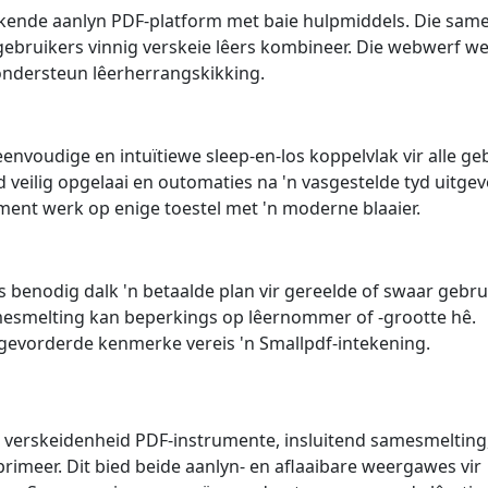
bekende aanlyn PDF-platform met baie hulpmiddels. Die sam
gebruikers vinnig verskeie lêers kombineer. Die webwerf we
ondersteun lêerherrangskikking.
 eenvoudige en intuïtiewe sleep-en-los koppelvlak vir alle ge
 veilig opgelaai en outomaties na 'n vasgestelde tyd uitgev
ment werk op enige toestel met 'n moderne blaaier.
 benodig dalk 'n betaalde plan vir gereelde of swaar gebru
mesmelting kan beperkings op lêernommer of -grootte hê.
evorderde kenmerke vereis 'n Smallpdf-intekening.
 verskeidenheid PDF-instrumente, insluitend samesmelting,
meer. Dit bied beide aanlyn- en aflaaibare weergawes vir