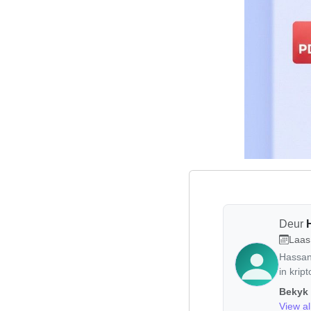
Deur
Laas
Hassan 
in krip
Bekyk 
View al