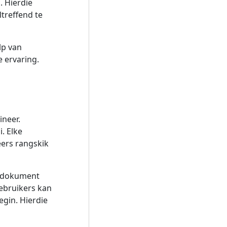
. Hierdie
treffend te
p van
 ervaring.
ineer.
. Elke
êers rangskik
e dokument
Gebruikers kan
gin. Hierdie