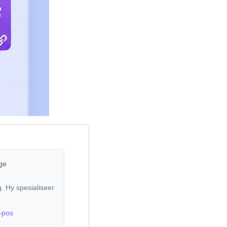
ge
. Hy spesialiseer
-pos