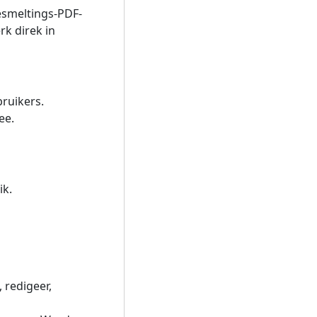
esmeltings-PDF-
rk direk in
bruikers.
ee.
ik.
 redigeer,