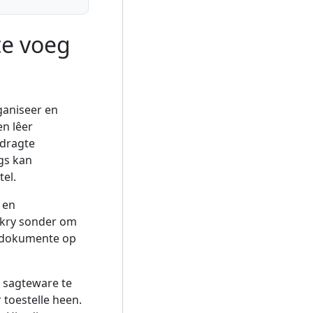
te voeg
ganiseer en
en lêer
pdragte
gs kan
el.
 en
erkry sonder om
ke dokumente op
 sagteware te
 toestelle heen.