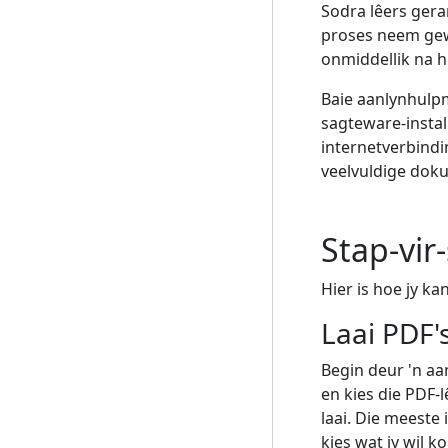
Sodra lêers gera
proses neem gew
onmiddellik na hu
Baie aanlynhulpm
sagteware-instal
internetverbindin
veelvuldige doku
Stap-vir
Hier is hoe jy ka
Laai PDF'
Begin deur 'n aa
en kies die PDF-
laai. Die meeste 
kies wat jy wil k