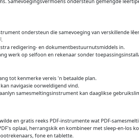
rms. Samevoegingsvermoëns ondersteun gemengde lêertip
strument ondersteun die samevoeging van verskillende lêert
F.
ekstra redigering- en dokumentbestuurnutsmiddels in.
ng werk op selfoon en rekenaar sonder toepassingsinstalla
ang tot kenmerke vereis 'n betaalde plan.
 kan navigasie oorweldigend vind.
 aanlyn samesmeltingsinstrument kan daaglikse gebruikslim
ewilde en gratis reeks PDF-instrumente wat PDF-samesmeltin
DF's oplaai, herrangskik en kombineer met sleep-en-los ko
ootrekenaars, fone en tablette.