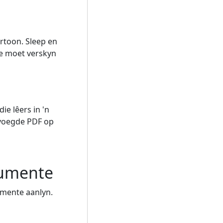
ertoon. Sleep en
lle moet verskyn
ie lêers in 'n
evoegde PDF op
rumente
umente aanlyn.