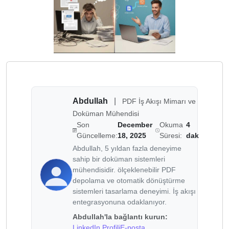
Abdullah
|
PDF İş Akışı Mimarı ve
Doküman Mühendisi
Son
December
Okuma
4
Güncelleme:
18, 2025
Süresi:
dak
Abdullah, 5 yıldan fazla deneyime
sahip bir doküman sistemleri
mühendisidir. ölçeklenebilir PDF
depolama ve otomatik dönüştürme
sistemleri tasarlama deneyimi. İş akışı
entegrasyonuna odaklanıyor.
Abdullah'la bağlantı kurun:
LinkedIn Profili
E-posta