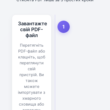
Завантажте
1
свій PDF-
файл
Перетягніть
PDF-файл або
клацніть, щоб
переглянути
свій
пристрій. Ви
також
можете
імпортувати з
хмарного
сховища або
вставити