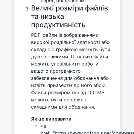
перед обєднанням.
Великі розміри файлів
та низька
продуктивність
PDF-файли із зображеннями
високої роздільної здатності або
складною графікою можуть бути
дуже великими. Ці великі файли
можуть уповільнити роботу
вашого програмного
забезпечення для обєднання або
навіть призвести до його збою.
Файли розміром понад 100 МБ
можуть бути особливо
складними для об’єднання.
Як це виправити
<a
href="https://www.pdftools.net/compres