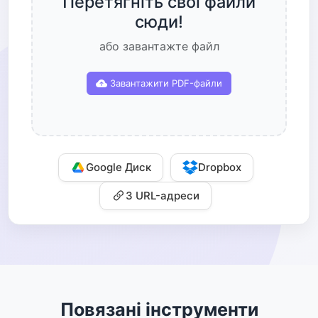
Перетягніть свої файли
сюди!
або завантажте файл
Завантажити PDF-файли
Google Диск
Dropbox
З URL-адреси
Повязані інструменти