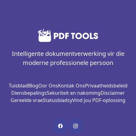
Intelligente dokumentverwerking vir die
moderne professionele persoon
Tuisblad
Blog
Oor Ons
Kontak Ons
Privaatheidsbeleid
Diensbepalings
Sekuriteit en nakoming
Disclaimer
Gereelde vrae
Statusbladsy
Vind jou PDF-oplossing