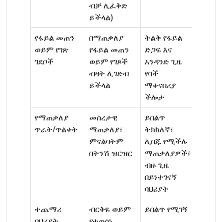
ብቻ ሊፈቅድ
ይችላል)
የፋይል መጠን
በማጠቃለያ
ትልቅ የፋይል
ወይም የገጽ
የፋይል መጠን
ድጋፍ እና
ገደቦች
ወይም የገጾች
አንዳንድ ጊዜ
ብዛት ሊገድብ
የባች
ይችላል
ማቀናበሪያ
ችሎታ
የማጠቃለያ
መሰረታዊ
ይበልጥ
ጥራት/ጥልቀት
ማጠቃለያ፣
ትክክለኛ፣
ምናልባትም
ሊበጁ የሚችሉ
በትንሽ ዝርዝር
ማጠቃለያዎች፣
ብዙ ጊዜ
በይነተገናኝ
ባህሪያት
ተጨማሪ
ብርቅዬ ወይም
ይበልጥ የሚገኝ
ባህሪያት
የተወሰነ