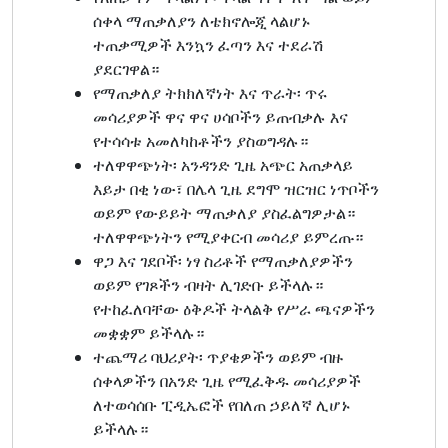
ሰቀላ ማጠቃለያን ለቴክኖሎጂ ላልሆኑ
ተጠቃሚዎች እንኳን ፈጣን እና ተደራሽ
ያደርገዋል።
የማጠቃለያ ትክክለኛነት እና ጥራት፡ ጥሩ
መሳሪያዎች ዋና ዋና ሀሳቦችን ይጠብቃሉ እና
የተሳሳቱ አመለካከቶችን ያስወግዳሉ።
ተለዋዋጭነት፡ አንዳንድ ጊዜ አጭር አጠቃላይ
እይታ በቂ ነው፣ በሌላ ጊዜ ደግሞ ዝርዝር ነጥቦችን
ወይም የውይይት ማጠቃለያ ያስፈልግዎታል።
ተለዋዋጭነትን የሚያቀርብ መሳሪያ ይምረጡ።
ዋጋ እና ገደቦች፡ ነፃ ስሪቶች የማጠቃለያዎችን
ወይም የገጾችን ብዛት ሊገድቡ ይችላሉ።
የተከፈለባቸው ዕቅዶች ትላልቅ የሥራ ጫናዎችን
መቋቋም ይችላሉ።
ተጨማሪ ባህሪያት፡ ጥያቄዎችን ወይም ብዙ
ሰቀላዎችን በአንድ ጊዜ የሚፈቅዱ መሳሪያዎች
ለተወሳሰቡ ፒዲኤፎች የበለጠ ኃይለኛ ሊሆኑ
ይችላሉ።