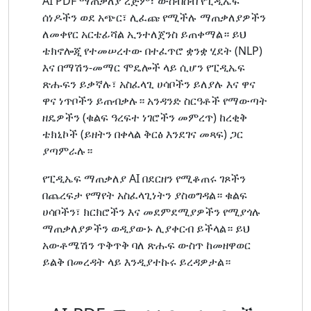
AI PDF ማጠቃለያ ረጅም፣ ውስብስብ የፒዲኤፍ
ሰነዶችን ወደ አጭር፣ ሊፈጩ የሚችሉ ማጠቃለያዎችን
ለመቀየር አርቴፊሻል ኢንተለጀንስ ይጠቀማል። ይህ
ቴክኖሎጂ የተመሠረተው በተፈጥሮ ቋንቋ ሂደት (NLP)
እና በማሽን-መማር ሞዴሎች ላይ ሲሆን የፒዲኤፍ
ጽሑፍን ይቃኛሉ፣ አስፈላጊ ሀሳቦችን ይለያሉ እና ዋና
ዋና ነጥቦችን ይጠብቃሉ። አንዳንድ ስርዓቶች የማውጣት
ዘዴዎችን (ቁልፍ ዓረፍተ ነገሮችን መምረጥ) ከረቂቅ
ቴክኒኮች (ይዘትን በቀላል ቅርፅ እንደገና መጻፍ) ጋር
ያጣምራሉ።
የፒዲኤፍ ማጠቃለያ AI በደርዘን የሚቆጠሩ ገጾችን
በጨረፍታ የማየት አስፈላጊነትን ያስወግዳል። ቁልፍ
ሀሳቦችን፣ ክርክሮችን እና መደምደሚያዎችን የሚያጎሉ
ማጠቃለያዎችን ወዲያውኑ ሊያቀርብ ይችላል። ይህ
አውቶሜሽን ጥቅጥቅ ባለ ጽሑፍ ውስጥ ከመዘዋወር
ይልቅ በመረዳት ላይ እንዲያተኩሩ ይረዳዎታል።