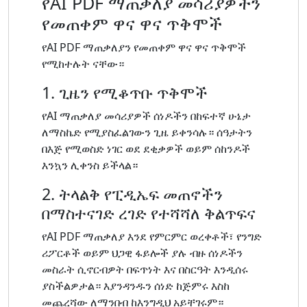
የAI PDF ማጠቃለያ መሳሪያዎችን
የመጠቀም ዋና ዋና ጥቅሞች
የAI PDF ማጠቃለያን የመጠቀም ዋና ዋና ጥቅሞች
የሚከተሉት ናቸው።
1. ጊዜን የሚቆጥቡ ጥቅሞች
የAI ማጠቃለያ መሳሪያዎች ሰነዶችን በከፍተኛ ሁኔታ
ለማስኬድ የሚያስፈልገውን ጊዜ ይቀንሳሉ። ሰዓታትን
በእጅ የሚወስድ ነገር ወደ ደቂቃዎች ወይም ሰከንዶች
እንኳን ሊቀንስ ይችላል።
2. ትላልቅ የፒዲኤፍ መጠኖችን
በማስተናገድ ረገድ የተሻሻለ ቅልጥፍና
የAI PDF ማጠቃለያ እንደ የምርምር ወረቀቶች፣ የንግድ
ሪፖርቶች ወይም ህጋዊ ፋይሎች ያሉ ብዙ ሰነዶችን
መስራት ሲኖርብዎት በፍጥነት እና በስርዓት እንዲሰሩ
ያስችልዎታል። እያንዳንዱን ሰነድ ከጅምሩ እስከ
መጨረሻው ለማንበብ ከእንግዲህ አይቸገሩም።