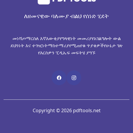
ለዘመናዊው ባለሙያ ብልህ የሰነድ ሂደት
መነሻ
ጦማር
ስለ እኛ
እውቂያ
የግላዊነት መመሪያ
የአገልግሎት ውል
ደህንነት እና ተገዢነት
ማስተማሪያ
የሚጠየቁ ጥያቄዎች
የሁኔታ ገጽ
የእርስዎን ፒዲኤፍ መፍትሄ ያግኙ
Copyright © 2026 pdftools.net