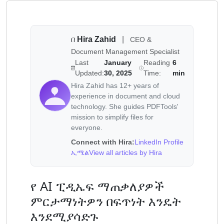
በ
Hira Zahid
|
CEO &
Document Management Specialist
Last
January
Reading
6
Updated:
30, 2025
Time:
min
Hira Zahid has 12+ years of
experience in document and cloud
technology. She guides PDFTools'
mission to simplify files for
everyone.
Connect with Hira:
LinkedIn Profile
ኢሜል
View all articles by Hira
የ AI ፒዲኤፍ ማጠቃለያዎች
ምርታማነትዎን በፍጥነት እንዴት
እንደሚያሳድጉ