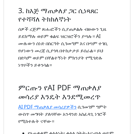
3. ከእጅ ማጠቃለያ ጋር ሲነጻጸር
የተሻሻለ ትክክለኛነት
ሰዎች ረጅም ጽሑፎችን ሲያጠቃልሉ ብዙውን ጊዜ
ይደክማሉ ወይም ቁልፍ ዝርዝሮችን ያጣሉ። AI
ሙሉውን ሰነድ በስርዓት ሲገመግም እና በጣም ተገቢ
የሆነውን መረጃ ሲያጎላ በተከታታይ ይሰራል። ይህ
በድካም ወይም በቸልተኝነት ምክንያት የሚጎድሉ
ነጥቦችን ይቀንሳል።
ምርጡን የAI PDF ማጠቃለያ
መሳሪያ እንዴት እንደሚመረጥ
AI PDF ማጠቃለያ መሳሪያዎችን
ሲገመገም ግምት
ውስጥ መግባት ያለባቸው አንዳንድ አስፈላጊ ነገሮች
የሚከተሉት ናቸው።
የአጠቃቀም ቀላልነት፡ ቀላል ጎትት-እና-ጣል ወይም