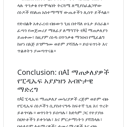
ላሉ ጥንቃቄ የተሞላበት ትርጓሜ ለሚያስፈልጋቸው
ሰነዶች የበለጠ አስተማማኝ ውጤቶችን ሊሰጥ ይችላል።
የድብልቅ አቀራረብ ብዙውን ጊዜ በተሻለ ሁኔታ ይሰራል።
ፈጣን የመጀመሪያ ማለፊያ ለማግኘት የAI ማጠቃለያን
ይጠቀሙ፣ ከዚያም ሰነዱ በጥንቃቄ ማንበብ የሚፈልግ
ከሆነ በእጅ ይገምግሙ ወይም ያሻሽሉ። ይህ ፍጥነት እና
ጥልቀትን ያመጣጥናል።
Conclusion: በAI ማጠቃለያዎች
የፒዲኤፍ አያያዝን አብዮታዊ
ማድረግ
የAI ፒዲኤፍ ማጠቃለያ መሳሪያዎች ረጅም ወይም ብዙ
የፒዲኤፍ ሰነዶችን ሲያስተናግዱ ከፍተኛ ጊዜ እና ጥረት
ይቆጥባሉ። ወጥነትን ይሰጣሉ፣ ከድካም ጋር የተያያዙ
ስህተቶችን ይቀንሳሉ፣ እና ምርታማነትን ያሻሽላሉ፣
በተለይም ለተማሪዎች፣ ተመራማሪዎች እና ብዙ