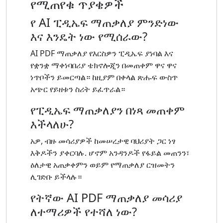
የሚጠየቁ ጥያቄዎች
የ AI ፒዲኤፍ ማጠቃለያ ምንድነው
እና እንዴት ነው የሚሰራው?
AI PDF ማጠቃለያ የእርስዎን ፒዲኤፍ ያነባል እና
የቋንቋ ማቀነባበሪያ ቴክኖሎጂን በመጠቀም ዋና ዋና
ነጥቦችን ይመርጣል። ከዚያም በቀላል ጽሑፍ ውስጥ
አጭር የይዘቱን ስሪት ይፈጥራል።
የፒዲኤፍ ማጠቃለያን በነጻ መጠቀም
እችላለሁ?
አዎ, ብዙ መሳሪያዎች ከመሠረታዊ ባህሪያት ጋር ነፃ
እቅዶችን ያቀርባሉ. ሆኖም አንዳንዶች የፋይል መጠንን፣
ዕለታዊ አጠቃቀምን ወይም የማጠቃለያ ርዝመትን
ሊገድቡ ይችላሉ።
የትኛው AI PDF ማጠቃለያ መሳሪያ
ለተማሪዎች የተሻለ ነው?