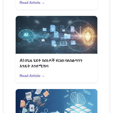
Read Article →
AI በጊዜ ሂደት ከሰነዶች የርዕስ ባለስልጣንን
እንዴት እንደሚገነባ
Read Article →