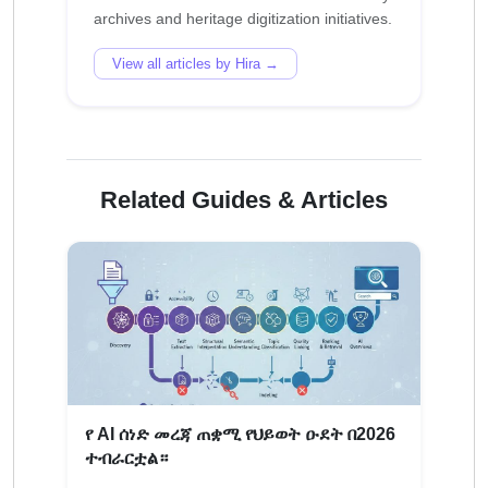
View all articles by Hira →
Related Guides & Articles
የ AI ሰነድ መረጃ ጠቋሚ የህይወት ዑደት በ2026
ተብራርቷል።