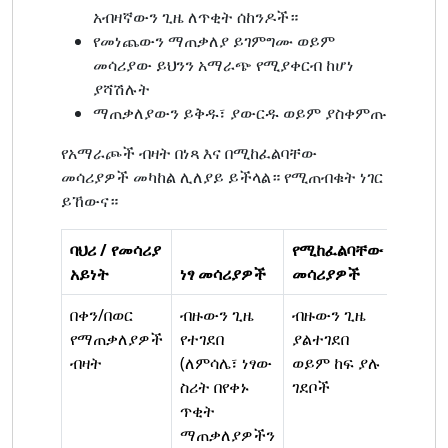
አብዛኛውን ጊዜ ለጥቂት ሰከንዶች።
የመነጨውን ማጠቃለያ ይገምግሙ ወይም
መሳሪያው ይህንን አማራጭ የሚያቀርብ ከሆነ
ያሻሽሉት
ማጠቃለያውን ይቅዱ፣ ያውርዱ ወይም ያስቀምጡ
የአማራጮች ብዛት በነጻ እና በሚከፈልባቸው
መሳሪያዎች መካከል ሊለያይ ይችላል። የሚጠብቁት ነገር
ይኸውና።
ባህሪ / የመሳሪያ
የሚከፈልባቸው
አይነት
ነፃ መሳሪያዎች
መሳሪያዎች
በቀን/በወር
ብዙውን ጊዜ
ብዙውን ጊዜ
የማጠቃለያዎች
የተገደበ
ያልተገደበ
ብዛት
(ለምሳሌ፣ ነፃው
ወይም ከፍ ያሉ
ስሪት በየቀኑ
ገደቦች
ጥቂት
ማጠቃለያዎችን