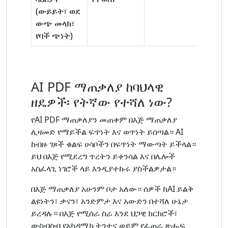
(ውይይት፣ ወደ
ውጭ መላክ፣
የባች ጭነት)
AI PDF ማጠቃለያ ከባህላዊ
ዘዴዎች፡ የትኛው የተሻለ ነው?
የAI PDF ማጠቃለያን መጠቀም በእጅ ማጠቃለያ
ሊዛመድ የማይችል ፍጥነት እና ወጥነት ይሰጣል። AI
ከብዙ ገጾች ቁልፍ ሀሳቦችን በፍጥነት ማውጣት ይችላል።
ይህ በእጅ የሚደረግ ጥረትን ይቀንሳል እና በሌሎች
አስፈላጊ ነገሮች ላይ እንዲያተኩሩ ያስችልዎታል።
በእጅ ማጠቃለያ አሁንም ቦታ አለው። ሰዎች ከAI ይልቅ
ልዩነትን፣ ቃናን፣ አንድምታ እና አውድን በተሻለ ሁኔታ
ይረዳሉ። በእጅ የሚሰራ ስራ እንደ ህጋዊ ክርክሮች፣
ውስብስብ የአካዳሚክ ትንተና ወይም የፈጠራ ጽሑፍ