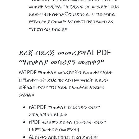
መጠየቅ እንዲችሉ "ከፒዲኤፍ ጋር ውይይት" ባህሪ
አለው። ብዙ ሰቀላዎችን ይደግፋል፣ የሚስተካከል
የማጠቃለያ ርዝመት እና በድር፣ በዊንዶውስ እና
ማክሮስ ላይ ይሰራል።
ደረጃ-በደረጃ መመሪያ፡የAI PDF
ማጠቃለያ መሳሪያን መጠቀም
የAI PDF ማጠቃለያ መሳሪያዎችን የመጠቀም ሂደት
በሚጠቀሙበት ድህረ ገጽ ላይ በመመስረት ሊለያይ
ይችላል። ሆኖም ግን፣ ሂደቱ በአጠቃላይ እንደዚህ
ይሄዳል።
የAI PDF ማጠቃለያ ድህረ ገጽን ወይም
አፕሊኬሽንን ይክፈቱ
የPDF ፋይልዎን ይስቀሉ (በመጎተት ወይም
ከኮምፒውተርዎ በመምረጥ)
AI ሰነዱን እስኪያስኬድ ድረስ ይጠብቁ፣