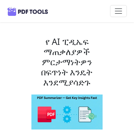
የ AI ፒዲኤፍ
ማጠቃለያዎች
ምርታማነትዎን
በፍጥነት እንዴት
እንደሚያሳድጉ