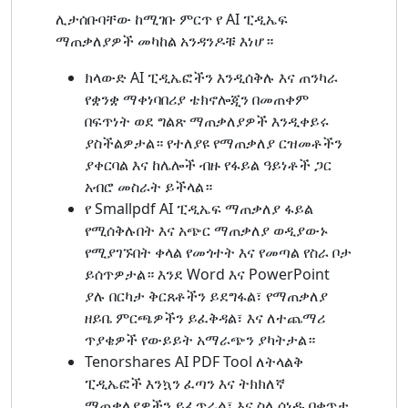
ሊታሰቡባቸው ከሚገቡ ምርጥ የ AI ፒዲኤፍ
ማጠቃለያዎች መካከል አንዳንዶቹ እነሆ።
ክላውድ AI ፒዲኤፎችን እንዲሰቅሉ እና ጠንካራ
የቋንቋ ማቀነባበሪያ ቴክኖሎጂን በመጠቀም
በፍጥነት ወደ ግልጽ ማጠቃለያዎች እንዲቀይሩ
ያስችልዎታል። የተለያዩ የማጠቃለያ ርዝመቶችን
ያቀርባል እና ከሌሎች ብዙ የፋይል ዓይነቶች ጋር
አብሮ መስራት ይችላል።
የ Smallpdf AI ፒዲኤፍ ማጠቃለያ ፋይል
የሚሰቅሉበት እና አጭር ማጠቃለያ ወዲያውኑ
የሚያገኙበት ቀላል የመጎተት እና የመጣል የስራ ቦታ
ይሰጥዎታል። እንደ Word እና PowerPoint
ያሉ በርካታ ቅርጸቶችን ይደግፋል፣ የማጠቃለያ
ዘይቤ ምርጫዎችን ይፈቅዳል፣ እና ለተጨማሪ
ጥያቄዎች የውይይት አማራጭን ያካትታል።
Tenorshares AI PDF Tool ለትላልቅ
ፒዲኤፎች እንኳን ፈጣን እና ትክክለኛ
ማጠቃለያዎችን ይፈጥራል፣ እና ስለ ሰነዱ በቀጥታ