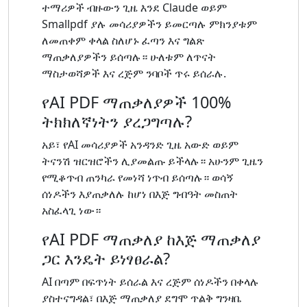
ተማሪዎች ብዙውን ጊዜ እንደ Claude ወይም
Smallpdf ያሉ መሳሪያዎችን ይመርጣሉ ምክንያቱም
ለመጠቀም ቀላል ስለሆኑ ፈጣን እና ግልጽ
ማጠቃለያዎችን ይሰጣሉ። ሁለቱም ለጥናት
ማስታወሻዎች እና ረጅም ንባቦች ጥሩ ይሰራሉ.
የAI PDF ማጠቃለያዎች 100%
ትክክለኛነትን ያረጋግጣሉ?
አይ፣ የAI መሳሪያዎች አንዳንድ ጊዜ አውድ ወይም
ትናንሽ ዝርዝሮችን ሊያመልጡ ይችላሉ። አሁንም ጊዜን
የሚቆጥብ ጠንካራ የመነሻ ነጥብ ይሰጣሉ። ወሳኝ
ሰነዶችን እያጠቃለሉ ከሆነ በእጅ ግብዓት መስጠት
አስፈላጊ ነው።
የAI PDF ማጠቃለያ ከእጅ ማጠቃለያ
ጋር እንዴት ይነፃፀራል?
AI በጣም በፍጥነት ይሰራል እና ረጅም ሰነዶችን በቀላሉ
ያስተናግዳል፣ በእጅ ማጠቃለያ ደግሞ ጥልቅ ግንዛቤ