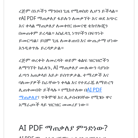
ረጅም ሰነዶችን ማንበብ ጊዜ የሚወስድ ሊሆን ይችላል።
የAI PDF ማጠቃለያ ፋይሉን ለመቃኘት እና ወደ አጭር
እና ቀላል ማጠቃለያ ለመቀየር ዘመናዊ ቴክኖሎጂን
በመጠቀም ይረዳል። አስፈላጊ ነጥቦችን በፍጥነት
ይመርጣል፣ ይህም ጊዜ ለመቆጠብ እና ውጤታማ ሆነው
እንዲቀጥሉ ይረዳዎታል።
ረጅም ወረቀት ለመረዳት ወይም ቁልፍ ዝርዝሮችን
ለማግኘት ከፈለጉ, AI ማጠቃለያ ሙሉውን ሳያነቡ
ፈጣን አጠቃላይ እይታ ይሰጥዎታል. ተማሪዎች እና
ባለሙያዎች ስራቸውን ቀላል እና የተደራጁ ለማድረግ
ሊጠቀሙበት ይችላሉ። የሚከተለው በ
AI PDF
ማጠቃለያ
፣ ጥቅሞቹ እና ሊታሰብባቸው የሚገቡ ዋና
አማራጮች ላይ ዝርዝር መመሪያ ነው።
AI PDF ማጠቃለያ ምንድነው?