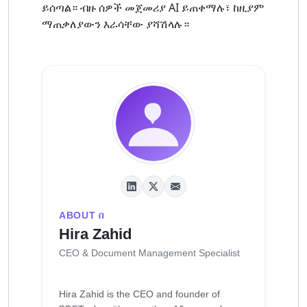
ይሰጣል። ብዙ ሰዎች መጀመሪያ AI ይጠቀማሉ፣ ከዚያም
ማጠቃለያውን እራሳቸው ያሻሽላሉ።
ABOUT በ
Hira Zahid
CEO & Document Management Specialist
Hira Zahid is the CEO and founder of