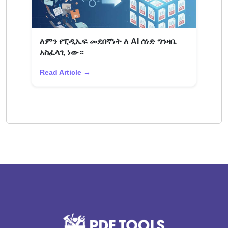
ለምን የፒዲኤፍ መደበኛነት ለ AI ሰነድ ግንዛቤ
አስፈላጊ ነው።
Read Article →