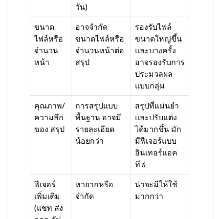
วัน)
ขนาด
อาจจำกัด
รองรับไฟล์
ไฟล์หรือ
ขนาดไฟล์หรือ
ขนาดใหญ่ขึ้น
จำนวน
จำนวนหน้าต่อ
และบางครั้ง
หน้า
สรุป
อาจรองรับการ
ประมวลผล
แบบกลุ่ม
คุณภาพ/
การสรุปแบบ
สรุปที่แม่นยำ
ความลึก
พื้นฐาน อาจมี
และปรับแต่ง
ของ สรุป
รายละเอียด
ได้มากขึ้น มัก
น้อยกว่า
มีฟีเจอร์แบบ
อินเทอร์แอค
ทีฟ
ฟีเจอร์
หายากหรือ
น่าจะมีให้ใช้
เพิ่มเติม
จำกัด
มากกว่า
(แชท ส่ง