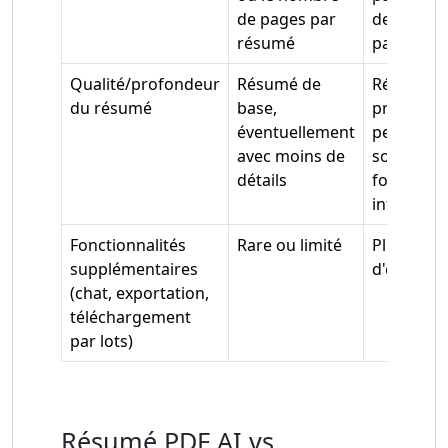
de pages par
de traite
résumé
par lots
Qualité/profondeur
Résumé de
Résumés 
du résumé
base,
précis et
éventuellement
personnal
avec moins de
souvent a
détails
fonctionna
interactiv
Fonctionnalités
Rare ou limité
Plus susc
supplémentaires
d'être dis
(chat, exportation,
téléchargement
par lots)
Résumé PDF AI vs