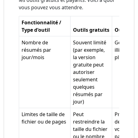
vous pouvez vous attendre.
Fonctionnalité /
Type d'outil
Outils gratuits
Outils pa
Nombre de
Souvent limité
Générale
résumés par
(par exemple,
illimité ou
jour/mois
la version
plus élev
gratuite peut
autoriser
seulement
quelques
résumés par
jour)
Limites de taille de
Peut
Prise en 
fichier ou de pages
restreindre la
de fichier
taille du fichier
volumineu
ou le nombre
parfois ca