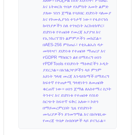
አለው። በዲጂታል ሰነድ ደህንነት፣ ምስጠራ
እና ኔትወርክ ጥበቃ የአምስት አመት ልምድ
ያለው ሃሰን ጀማል የሳይበር ደህንነት ባለሙያ
እና የኮሙሊያንስ ተንታኝ ነው። የፋይናንስ
ኩባንያዎችን ስለ ተገዢነት አርክቴክቸር፣
ደህንነቱ የተጠበቀ የመረጃ አያያዝ እና
የኢንክሪፕሽን ልምምዶችን መክሯል።
በAES-256 ምስጠራ፣ የቲኤልኤስ ዳታ
መጓጓዣ፣ ደህንነቱ የተጠበቀ ማጠሪያ እና
የGDPR ማክበርን ልዩ በማድረግ ሀሰን
የPDFTools የደህንነት ማዕቀፎችን ኦዲት
ያደርጋል። በአገልጋዮቻችን ላይ ምንም
አይነት ግላዊ መረጃ እንዳይከማች በማድረግ
ከፍተኛ የተጠቃሚ ግላዊነትን ለመጠበቅ
ቁርጠኛ ነው። ሀሰን ጀማል ለአስተማሪ ስጋት
ትንተና እና ደህንነቱ የተጠበቀ የሰነድ
ስርጭት ከፍተኛ ፍቅር አለው። ኮድን
በማይመረምርበት ጊዜ የደህንነት
መሳሪያዎችን ይገመግማል እና በአካባቢው
የመረጃ ጥበቃ ስብሰባዎች ላይ ይናገራል።