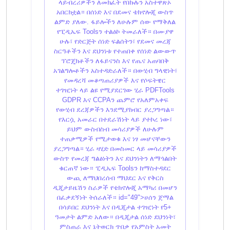
ላይብረሪዎችን ለመክፈት የበኩሉን አስተዋጽኦ
አበርክቷል። በሰነድ እና በደመና ቴክኖሎጂ ውስጥ
ልምድ ያለው. ፋይሎችን ለሁሉም ሰው የማቅለል
የፒዲኤፍ Toolsን ተልዕኮ ትመራለች። በሙያዋ
ሁሉ፣ የድርጅት ሰነድ ፍልሰትን፣ የደመና መረጃ
ስርዓቶችን እና ደህንነቱ የተጠበቀ የሰነድ ልውውጥ
ፕሮጄክቶችን ለፋይናንስ እና የጤና አጠባበቅ
አገልግሎቶችን አስተዳድራለች። በውሂብ ግላዊነት፣
የመዳረሻ መቆጣጠሪያዎች እና የሶፍትዌር
ተገዢነት ላይ ልዩ የሚያደርገው ሂራ PDFTools
GDPR እና CCPAን ጨምሮ የአለምአቀፍ
የውሂብ ደረጃዎችን እንደሚያከብር ያረጋግጣል።
የእርሷ አመራር በተደራሽነት ላይ ያተኮረ ነው፣
ይህም ውስብስብ መሳሪያዎች ለሁሉም
ተጠቃሚዎች የሚታወቁ እና ነፃ መሆናቸውን
ያረጋግጣል። ሂራ ዛሂድ በመስመር ላይ መሳሪያዎች
ውስጥ የመረጃ ግልፅነትን እና ደህንነትን ለማጎልበት
ቁርጠኛ ነው። ፒዲኤፍ Toolsን ከማስተዳደር
ውጪ ለማህበረሰብ ማህደር እና የቅርስ
ዲጂታይዜሽን ስራዎች የቴክኖሎጂ አማካሪ በመሆን
በፈቃደኝነት ትሰራለች። id="49">ሀሰን ጀማል
በሳይበር ደህንነት እና በዲጂታል ተገዢነት የ5+
ዓመታት ልምድ አለው። በዲጂታል ሰነድ ደህንነት፣
ምስጠራ እና ኔትወርክ ጥበቃ የአምስት አመት