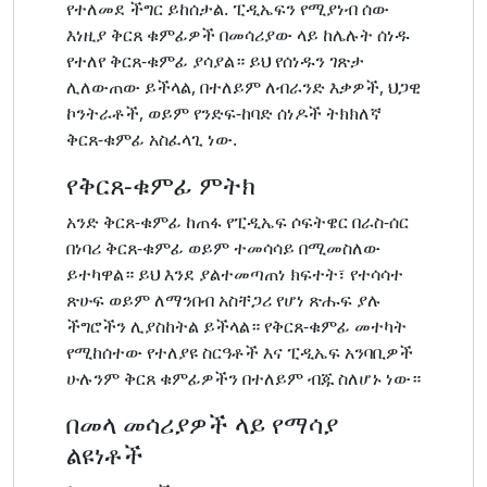
የተለመደ ችግር ይከሰታል. ፒዲኤፍን የሚያነብ ሰው
እነዚያ ቅርጸ ቁምፊዎች በመሳሪያው ላይ ከሌሉት ሰነዱ
የተለየ ቅርጸ-ቁምፊ ያሳያል። ይህ የሰነዱን ገጽታ
ሊለውጠው ይችላል, በተለይም ለብራንድ እቃዎች, ህጋዊ
ኮንትራቶች, ወይም የንድፍ-ከባድ ሰነዶች ትክክለኛ
ቅርጸ-ቁምፊ አስፈላጊ ነው.
የቅርጸ-ቁምፊ ምትክ
አንድ ቅርጸ-ቁምፊ ከጠፋ የፒዲኤፍ ሶፍትዌር በራስ-ሰር
በነባሪ ቅርጸ-ቁምፊ ወይም ተመሳሳይ በሚመስለው
ይተካዋል። ይህ እንደ ያልተመጣጠነ ክፍተት፣ የተሳሳተ
ጽሁፍ ወይም ለማንበብ አስቸጋሪ የሆነ ጽሑፍ ያሉ
ችግሮችን ሊያስከትል ይችላል። የቅርጸ-ቁምፊ መተካት
የሚከሰተው የተለያዩ ስርዓቶች እና ፒዲኤፍ አንባቢዎች
ሁሉንም ቅርጸ ቁምፊዎችን በተለይም ብጁ ስለሆኑ ነው።
በመላ መሳሪያዎች ላይ የማሳያ
ልዩነቶች