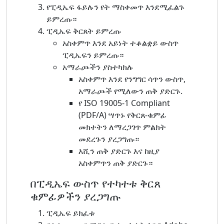
የፒዲኤፍ ፋይሉን የት ማስቀመጥ እንደሚፈልጉ
ይምረጡ።
ፒዲኤፍ ቅርጸት ይምረጡ
አስቀምጥ እንደ አይነት ተቆልቋይ ውስጥ
ፒዲኤፍን ይምረጡ።
አማራጮችን ያስተካክሉ
አስቀምጥ እንደ የንግግር ሳጥን ውስጥ,
አማራጮች የሚለውን ጠቅ ያድርጉ.
የ ISO 19005-1 Compliant
(PDF/A) ሣጥኑ የቅርጸ-ቁምፊ
መክተትን ለማረጋገጥ ምልክት
መደረጉን ያረጋግጡ።
እሺን ጠቅ ያድርጉ እና ከዚያ
አስቀምጥን ጠቅ ያድርጉ።
በፒዲኤፍ ውስጥ የተካተቱ ቅርጸ
ቁምፊዎችን ያረጋግጡ
ፒዲኤፍ ይክፈቱ