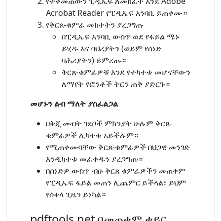
የተቀመጠውን ፒዲኤፍ ለመክፈት እንደ Adobe
Acrobat Reader የፒዲኤፍ አንባቢ ይጠቀሙ።
የቅርጸ-ቁምፊ መክተትን ያረጋግጡ
በፒዲኤፍ አንባቢ ውስጥ ወደ የፋይል ሜኑ
ይሂዱ እና ባህሪያትን (ወይም የሰነድ
ባሕሪያትን) ይምረጡ።
ቅርጸ-ቁምፊዎቹ እንደ የተካተቱ መሆናቸውን
ለማየት የፎንቶች ትርን ጠቅ ያድርጉ።
መሆኑን ልብ ማለት ያስፈልጋል
በቅጂ መብት ገደቦች ምክንያት ሁሉም ቅርጸ-
ቁምፊዎች ሊካተቱ አይችሉም።
የሚጠቀሙባቸው ቅርጸ-ቁምፊዎች በህጋዊ መንገድ
እንዲካተቱ መፈቀዱን ያረጋግጡ።
በሰነድዎ ውስጥ ብዙ ቅርጸ ቁምፊዎችን መጠቀም
የፒዲኤፍ ፋይል መጠን ሊጨምር ይችላል፣ ይህም
የሰቀላ ጊዜን ይነካል።
pdftools.net በመጠቀም ቀይር