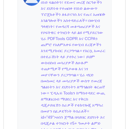
ሰነድ ፍልሰትን፣ የደመና መረጃ ስርዓቶችን
እና ደህንነቱ የተጠበቀ የሰነድ ልውውጥ
ፕሮጄክቶችን ለፋይናንስ እና የጤና አጠባበቅ
አገልግሎቶችን አስተዳድራለች። በውሂብ
ግላዊነት፣ የመዳረሻ መቆጣጠሪያዎች እና
የሶፍትዌር ተገዢነት ላይ ልዩ የሚያደርገው
ሂራ PDFTools GDPR እና CCPAን
ጨምሮ የአለምአቀፍ የውሂብ ደረጃዎችን
እንደሚያከብር ያረጋግጣል። የእርሷ አመራር
በተደራሽነት ላይ ያተኮረ ነው፣ ይህም
ውስብስብ መሳሪያዎች ለሁሉም
ተጠቃሚዎች የሚታወቁ እና ነፃ
መሆናቸውን ያረጋግጣል። ሂራ ዛሂድ
በመስመር ላይ መሳሪያዎች ውስጥ የመረጃ
ግልፅነትን እና ደህንነትን ለማጎልበት ቁርጠኛ
ነው። ፒዲኤፍ Toolsን ከማስተዳደር ውጪ
ለማህበረሰብ ማህደር እና የቅርስ
ዲጂታይዜሽን ስራዎች የቴክኖሎጂ አማካሪ
በመሆን በፈቃደኝነት ትሰራለች።
id="49">ሀሰን ጀማል በሳይበር ደህንነት እና
በዲጂታል ተገዢነት የ5+ ዓመታት ልምድ