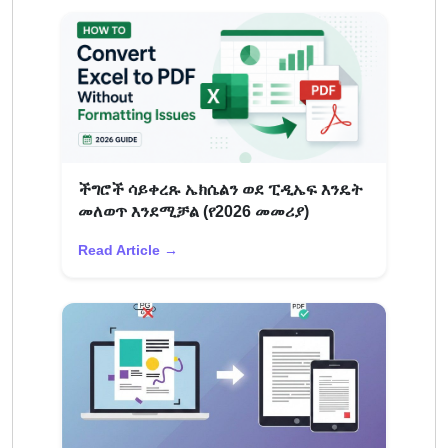
ችግሮች ሳይቀረጹ ኤክሴልን ወደ ፒዲኤፍ እንዴት
መለወጥ እንደሚቻል (የ2026 መመሪያ)
Read Article →