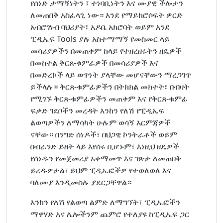
የሰነድ ታማኝነትን ፣ ተነባቢነትን እና ሙያዊ ችሎታን
ለመጠበቅ አስፈላጊ ነው። እንደ የማይክሮሶፍት ዎርድ
አብሮገነብ ባህሪያት፣ አዶቤ አክሮባት ወይም እንደ
ፒዲኤፍ Tools ያሉ አስተማማኝ የመስመር ላይ
መሳሪያዎችን በመጠቀም ከላይ የተዘረዘሩትን ዘዴዎች
በመከተል ቅርጸ-ቁምፊዎች በመሳሪያዎች እና
በመድረኮች ላይ ወጥነት ያላቸው መሆናቸውን ማረጋገጥ
ይችላሉ። ቅርጸ-ቁምፊዎችን በትክክል መክተት፣ በብዛት
የሚገኙ ቅርጸ-ቁምፊዎችን መጠቀም እና የቅርጸ-ቁምፊ
ፍቃድ ገደቦችን መረዳት እንከን የለሽ የፒዲኤፍ
ልወጣዎችን ለማሳካት ሁሉም ወሳኝ እርምጃዎች
ናቸው። በንግድ ሰነዶች፣ በህጋዊ ኮንትራቶች ወይም
በብራንድ ይዘት ላይ እየሰሩ ቢሆኑም፣ እነዚህ ዘዴዎች
የሰነዱን የመጀመሪያ አቀማመጥ እና ገጽታ ለመጠበቅ
ይረዱዎታል፣ ይህም ፒዲኤፎችዎ የተወለወለ እና
ባለሙያ እንዲመስሉ ያደርጋቸዋል።
እንከን የለሽ የልወጣ ልምድ ለማግኘት፣ ፒዲኤፎችን
ማዋሃድ እና ሌሎችንም ጨምሮ የተለያዩ ከፒዲኤፍ ጋር