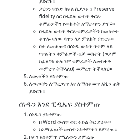
ያድርጉ።
ይህንን የሰነድ ክፍል ሲያጋሩ በ Preserve
fidelity ስር በፋይሉ ውስጥ ቅርጸ-
ቁምፊዎችን የመክተት አማራጭን ያግኙ።
በፋይሉ ውስጥ ቅርጸ-ቁምፊዎችን ከመክተት
ቀጥሎ ባለው ሳጥን ላይ ምልክት ያድርጉ።
ቦታ ለመቆጠብ በሰነዱ ውስጥ ጥቅም ላይ
የዋሉትን ቁምፊዎች ብቻ መክተት (ወይም
ከፈለግክ ሁሉንም ቁምፊዎች ለመክተት
መምረጥ ትችላለህ) መምረጥ ትችላለህ።
ለውጦችን ያስቀምጡ
ለውጦቹን ለማረጋገጥ እና ለማስቀመጥ እሺን ጠቅ
ያድርጉ።
ሰነዱን እንደ ፒዲኤፍ ያስቀምጡ
ሰነዱን ያስቀምጡ
በ Word ውስጥ ወደ ፋይል ትር ይሂዱ።
ከአማራጮች ውስጥ አስቀምጥን ይምረጡ።
ቦታን አስቀምጥ የሚለውን ይምረጡ