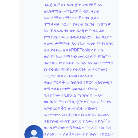
በፈጀ ልምድ፣ ለድርጅት ደንበኞች እና
ለአካዳሚክ መግቢያዎች ብጁ ፋይል
አውቶማቲክ ማዕቀፎችን ቀርጿል።
በሜታዳታ ካርታ፣ የፋይል ስርዓት ማከማቻ
እና ፒዲኤፍ ቅርፀት ደረጃዎች ላይ ልዩ
የሚያደርገው አብዱላህ በስርዓት አፈጻጸም፣
ልወጣ ታማኝነት እና የስራ ፍሰት ምህንድስና
ላይ ያተኩራል። በPDFTools ላይ ያሉ
ሁሉም አውቶሜትድ መሳሪያዎች ምክሮች
በጠንካራ የጭንቀት ሙከራ እና አስተማማኝ
የሶፍትዌር ዲዛይን የተደገፉ መሆናቸውን
ያረጋግጣል። አብዱላህ ለዕለታዊ
ተጠቃሚዎች ውስብስብ የጀርባ ቴክኖሎጂን
ለማቃለል በጣም ይወዳል። በትርፍ
ጊዜያቸው የዲጂታል ማንበብና መጻፍ
ወርክሾፖችን በማዘጋጀት የፒዲኤፍ ትንተና
ላይብረሪዎችን ለመክፈት የበኩሉን
አስተዋጽኦ አበርክቷል። በሰነድ እና በደመና
ቴክኖሎጂ ውስጥ ልምድ ያለው. ፋይሎችን
ለሁሉም ሰው የማቅለል የፒዲኤፍ Toolsን
ተልዕኮ ትመራለች። በሙያዋ ሁሉ፣ የድርጅት