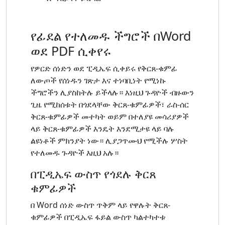
የፊደል የተለመዱ ችግሮች በWord
ወደ PDF ሲቀየሩ
የዎርድ ሰነድን ወደ ፒዲኤፍ ሲቀይሩ የቅርጸ-ቁምፊ
ለውጦች የሰነዱን ገጽታ እና ተነባቢነት የሚነኩ
ችግሮችን ሊያስከትሉ ይችላሉ። እነዚህ ጉዳዮች ብዙውን
ጊዜ የሚከሰቱት በጎደላቸው ቅርጸ-ቁምፊዎች፣ ራስ-ሰር
ቅርጸ-ቁምፊዎች መተካት ወይም በተለያዩ መሳሪያዎች
ላይ ቅርጸ-ቁምፊዎች እንዴት እንደሚታዩ ላይ ባሉ
ልዩነቶች ምክንያት ነው። ሊያጋጥሙህ የሚችሉ ሦስት
የተለመዱ ጉዳዮች እዚህ አሉ።
በፒዲኤፍ ውስጥ የጎደሉ ቅርጸ
ቁምፊዎች
በ Word ሰነድ ውስጥ ጥቅም ላይ የዋሉት ቅርጸ-
ቁምፊዎች በፒዲኤፍ ፋይል ውስጥ ካልተካተቱ