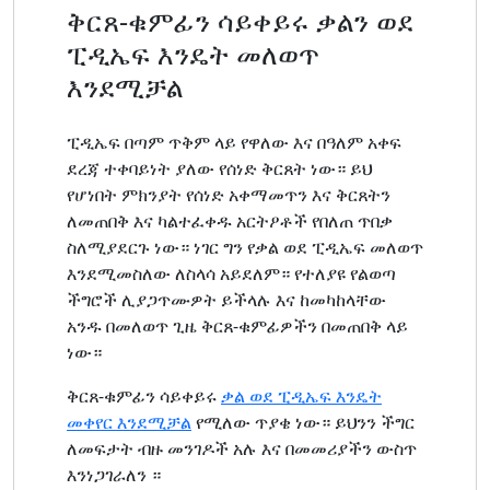
ቅርጸ-ቁምፊን ሳይቀይሩ ቃልን ወደ
ፒዲኤፍ እንዴት መለወጥ
እንደሚቻል
ፒዲኤፍ በጣም ጥቅም ላይ የዋለው እና በዓለም አቀፍ
ደረጃ ተቀባይነት ያለው የሰነድ ቅርጸት ነው። ይህ
የሆነበት ምክንያት የሰነድ አቀማመጥን እና ቅርጸትን
ለመጠበቅ እና ካልተፈቀዱ አርትዖቶች የበለጠ ጥበቃ
ስለሚያደርጉ ነው። ነገር ግን የቃል ወደ ፒዲኤፍ መለወጥ
እንደሚመስለው ለስላሳ አይደለም። የተለያዩ የልወጣ
ችግሮች ሊያጋጥሙዎት ይችላሉ እና ከመካከላቸው
አንዱ በመለወጥ ጊዜ ቅርጸ-ቁምፊዎችን በመጠበቅ ላይ
ነው።
ቅርጸ-ቁምፊን ሳይቀይሩ
ቃል ወደ ፒዲኤፍ እንዴት
መቀየር እንደሚቻል
የሚለው ጥያቄ ነው። ይህንን ችግር
ለመፍታት ብዙ መንገዶች አሉ እና በመመሪያችን ውስጥ
እንነጋገራለን ።