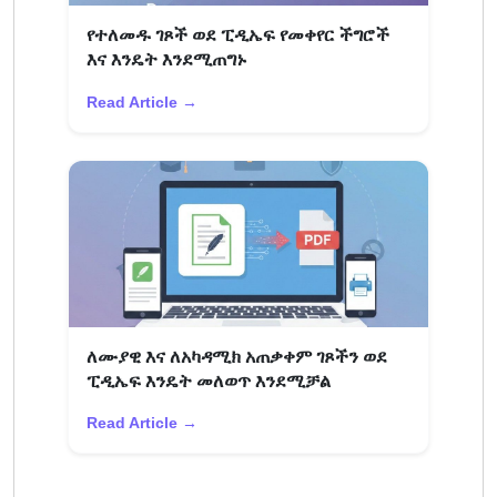
የተለመዱ ገጾች ወደ ፒዲኤፍ የመቀየር ችግሮች
እና እንዴት እንደሚጠግኑ
Read Article →
ለሙያዊ እና ለአካዳሚክ አጠቃቀም ገጾችን ወደ
ፒዲኤፍ እንዴት መለወጥ እንደሚቻል
Read Article →