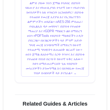
ልምድ ያለው ሃሰን ጀማል የሳይበር ደህንነት
ባለሙያ እና የኮሙሊያንስ ተንታኝ ነው። የፋይናንስ
ኩባንያዎችን ስለ ተገዢነት አርክቴክቸር፣ ደህንነቱ
የተጠበቀ የመረጃ አያያዝ እና የኢንክሪፕሽን
ልምምዶችን መክሯል። በAES-256 ምስጠራ፣
የቲኤልኤስ ዳታ መጓጓዣ፣ ደህንነቱ የተጠበቀ
ማጠሪያ እና የGDPR ማክበርን ልዩ በማድረግ
ሀሰን የPDFTools የደህንነት ማዕቀፎችን ኦዲት
ያደርጋል። በአገልጋዮቻችን ላይ ምንም አይነት
ግላዊ መረጃ እንዳይከማች በማድረግ ከፍተኛ
የተጠቃሚ ግላዊነትን ለመጠበቅ ቁርጠኛ ነው።
ሀሰን ጀማል ለአስተማሪ ስጋት ትንተና እና ደህንነቱ
የተጠበቀ የሰነድ ስርጭት ከፍተኛ ፍቅር አለው።
ኮድን በማይመረምርበት ጊዜ የደህንነት
መሳሪያዎችን ይገመግማል እና በአካባቢው የመረጃ
ጥበቃ ስብሰባዎች ላይ ይናገራል። →
Related Guides & Articles