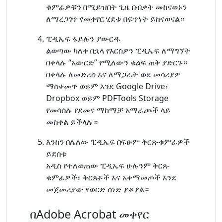
ቁምፊዎቹን በሚይዝበት ጊዜ በብቃት መከናወኑን
ለማረጋገጥ የመቀየር ሂደቱ በፍጥነት ይከናወናል።
ፒዲኤፍ ፋይሉን ያውርዱ
ልወጣው ካለቀ በኋላ የእርስዎን ፒዲኤፍ ለማግኘት
በቀላሉ “አውርድ” የሚለውን ቁልፍ ጠቅ ያድርጉ።
በቀላሉ ለመድረስ እና ለማጋራት ወደ መሳሪያዎ
ማስቀመጥ ወይም እንደ Google Drive፣
Dropbox ወይም PDFTools Storage
የመሳሰሉ የደመና ማከማቻ አማራጮች ላይ
መስቀል ይችላሉ።
እንከን በሌለው ፒዲኤፍ በፍፁም ቅርጸ-ቁምፊዎች
ይደሰቱ
አዲስ የተለወጠው ፒዲኤፍ ሁሉንም ቅርጸ-
ቁምፊዎች፣ ቅርጸቶች እና አቀማመጦች እንደ
መጀመሪያው የወርድ ሰነድ ያቆያል።
በAdobe Acrobat መቀየር