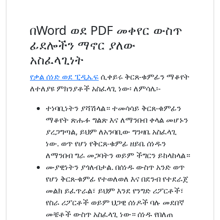
በWord ወደ PDF መቀየር ውስጥ
ፊደሎችን ማኖር ያለው
አስፈላጊነት
የቃል ሰነድ ወደ ፒዲኤፍ
ሲቀይሩ ቅርጸ-ቁምፊን ማቆየት
ለተለያዩ ምክንያቶች አስፈላጊ ነው፡ ለምሳሌ፡-
ተነባቢነትን ያሻሽላል። ተመሳሳይ ቅርጸ-ቁምፊን
ማቆየት ጽሑፉ ግልጽ እና ለማንበብ ቀላል መሆኑን
ያረጋግጣል, ይህም ለአንባቢው ግንዛቤ አስፈላጊ
ነው. ወጥ የሆነ የቅርጸ-ቁምፊ ዘይቤ ሰነዱን
ለማንበብ ግራ መጋባትን ወይም ችግርን ይከላከላል።
ሙያዊነትን ያጎለብታል. በሰነዱ ውስጥ አንድ ወጥ
የሆነ ቅርጸ-ቁምፊ የተወለወለ እና በደንብ የተደራጀ
መልክ ይፈጥራል፣ ይህም እንደ የንግድ ሪፖርቶች፣
የስራ ሪፖርቶች ወይም ህጋዊ ሰነዶች ባሉ መደበኛ
መቼቶች ውስጥ አስፈላጊ ነው። ሰነዱ የበለጠ