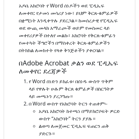
አዶቤ አክሮባት የ Word ሰነዶችን ወደ ፒዲኤፍ
ለመቀየር የታመነ መሳሪያ ነው፣ ይህም ቅርጸ-ቁምፊዎች
በቋሚነት እንዲቀጥሉ ያደርጋል። ከመሰረታዊ የፒዲኤፍ
ወደ ውጪ መላክ አማራጮች ወይም የመስመር ላይ
መቀየሪያዎች በተለየ መልኩ፣ አክሮባት የቅርጸ-ቁምፊን
የመተካት ችግሮችን በማስቀረት ቅርጸ-ቁምፊዎችን
በትክክል ለመክተት የላቀ ቅንጅቶችን ያቀርባል።
በAdobe Acrobat ቃልን ወደ ፒዲኤፍ
ለመቀየር ደረጃዎች
የ Word ሰነድን ይክፈቱ፡ በሰነዱ ውስጥ ጥቅም
ላይ የዋሉት ሁሉም ቅርጸ ቁምፊዎች በስርዓትዎ
ላይ መጫኑን ያረጋግጡ።
በ Word ውስጥ የአክሮባት ትርን ተጠቀም፡-
አዶቤ አክሮባት ከተጫነ በማይክሮሶፍት ዎርድ
ውስጥ “አክሮባት” ትርን ያያሉ።
ልወጣ ለመጀመር ፒዲኤፍ ፍጠርን ጠቅ
ያድርጉ።