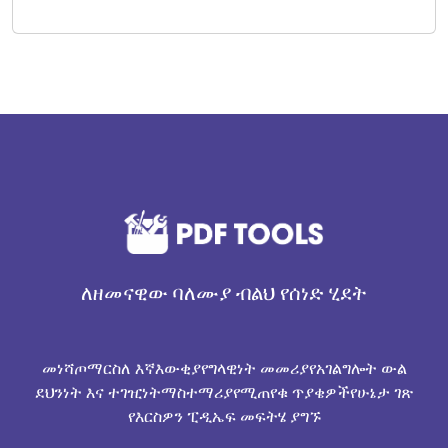
ለዘመናዊው ባለሙያ ብልህ የሰነድ ሂደት
መነሻ
ጦማር
ስለ እኛ
እውቂያ
የግላዊነት መመሪያ
የአገልግሎት ውል
ደህንነት እና ተገዢነት
ማስተማሪያ
የሚጠየቁ ጥያቄዎች
የሁኔታ ገጽ
የእርስዎን ፒዲኤፍ መፍትሄ ያግኙ