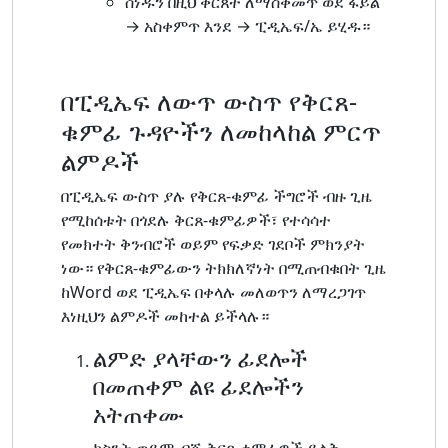
ሰነዱን በዚህ ቅርጸት ለማስቀመጥ ወደ ፋይል
→ አስቀምጥ እንደ → ፒዲኤፍ/ኤ ይሂዱ።
በፒዲኤፍ ለውጥ ውስጥ የቅርጸ-
ቁምፊ ጉዳዮችን ለመከላከል ምርጥ
ልምዶች
በፒዲኤፍ ውስጥ ያሉ የቅርጸ-ቁምፊ ችግሮች ብዙ ጊዜ
የሚከሰቱት በጎደሉ ቅርጸ-ቁምፊዎች፣ የተሳሳተ
የመክተት ቅንብሮች ወይም የፍቃድ ገደቦች ምክንያት
ነው። የቅርጸ-ቁምፊውን ትክክለኛነት በሚጠብቁበት ጊዜ
ከWord ወደ ፒዲኤፍ በቀላሉ መለወጥን ለማረጋገጥ
እነዚህን ልምዶች መከተል ይችላሉ።
ልምድ ያላቸውን ፊደሎች
በመጠቀም ልዩ ፊደሎችን
አትጠቀሙ