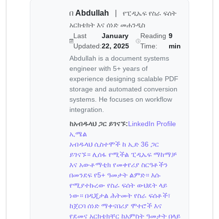
በ
Abdullah
|
የፒዲኤፍ የስራ ፍሰት
አርክቴክት እና ሰነድ መሐንዲስ
Last
January
Reading
9
Updated:
22, 2025
Time:
min
Abdullah is a document systems
engineer with 5+ years of
experience designing scalable PDF
storage and automated conversion
systems. He focuses on workflow
integration.
ከአብዱላህ ጋር ይገናኙ:
LinkedIn Profile
ኢሜል
አብዱላህ ሲስተሞች ከ ኢድ 36 ጋር
ይገናኙ። ሊሰፋ የሚችል ፒዲኤፍ ማከማቻ
እና አውቶማቲክ የመቀየሪያ ስርዓቶችን
በመንደፍ የ5+ ዓመታት ልምድ። እሱ
የሚያተኩረው የስራ ፍሰት ውህደት ላይ
ነው። በዲጂታል ሕትመት የስራ ፍሰቶች፣
ከጀርባ ሰነድ ማቀናበሪያ ሞተሮች እና
የደመና አርክቴክቸር ከአምስት ዓመታት በላይ