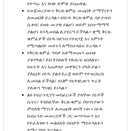
የተጣራ እና ከባድ ድምጽ ይሰጠዋል.
የመጀመሪያውን ቅርጸ-ቁምፊ መጠበቅ ታማኝነትን
ለመጠበቅ ይረዳል። የሰነዱ ቅርጸ-ቁምፊ ሳይታሰብ
ሲቀየር ይዘቱ ሙያዊ ያልሆነ ወይም አስተማማኝ
ያልሆነ እንዲመስል ሊያደርግ ይችላል። ቋሚ ቅርጸ-
ቁምፊዎች ሰነዱ በደንብ የተዘጋጀ እና እምነት
የሚጣልበት መሆኑን ለማስተላለፍ ይረዳሉ።
የቅርጸ-ቁምፊ ጥበቃ አቀማመጡን ጠብቆ
ያቆየዋል። ይህ ትክክለኛ የጽሑፍ አሰላለፍ፣
ክፍተት እና አጠቃላይ መዋቅርን ያካትታል።
ያለዚህ፣ ሰነዱ ያልተደራጀ ወይም የተዝረከረከ
ሊመስል ይችላል፣ ይህም የአንባቢውን ጥራት
ያለውን ግንዛቤ ይነካል።
ልዩ የብራንዲንግ መስፈርቶች ያላቸው ሰነዶች
ሲኖሩ፣ ትክክለኛው ቅርጸ-ቁምፊ የኩባንያውን
ምስላዊ ማንነት ለመጠበቅ ወሳኝ ነው። ሰነዱ
ከብራንድ መመሪያዎች ጋር መጣጣሙን እና
የተፈለገውን መልእክት በብቃት ማስተላለፉን
ለማረጋገጥ ይረዳል።