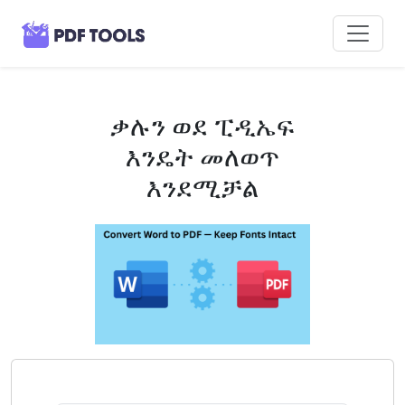
ቃሉን ወደ ፒዲኤፍ
እንዴት መለወጥ
እንደሚቻል