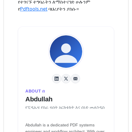
የተገናኙ ተግባራትን ለማስተናገድ ሁሉንም
የ
Pdftools.net
ባህሪያትን ያስሱ።
ABOUT በ
Abdullah
የፒዲኤፍ የስራ ፍሰት አርክቴክት እና ሰነድ መሐንዲስ
Abdullah is a dedicated PDF systems
engineer and workflow architect. With over