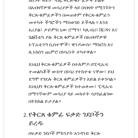
ከስንት ወይም ብጁ ቅርጸ-ቁምፊዎች ይልቅ
በአብዛኛዎቹ መሳሪያዎች ላይ በብዛት የሚገኙትን
ቅርጸ-ቁምፊዎችን በመጠቀም የቅርጸ-ቁምፊን
መተካት ችግሮችን ማስወገድ ይችላሉ። እንደ
አሪያል፣ ታይምስ ኒው ሮማን፣ ካሊብሪ፣ ቨርዳና እና
ሄልቬቲካ ያሉ ቅርጸ ቁምፊዎች በአብዛኛዎቹ
ኦፕሬቲንግ ሲስተሞች፣ ዊንዶውስ፣ ማክሮስ እና
ሊኑክስን ጨምሮ በነባሪነት ተካተዋል።
እነዚህ ቅርጸ-ቁምፊዎች በተለምዶ በፒዲኤፍ
ተመልካቾች ውስጥ በነባሪ የተከተቱ ናቸው፣ ይህ
ደግሞ የጎደሉ ቅርጸ ቁምፊዎችን እድል ይቀንሳል።
እነዚህን ቅርጸ-ቁምፊዎች ከተጠቀሙ፣ ፒዲኤፍ
በማንኛውም መሳሪያ ላይ መክተት ሳያስፈልገው
በትክክል ይታያል።
የቅርጸ ቁምፊ ፍቃድ ገደቦችን
ይረዱ
በፍቃድ ገደቦች ምክንያት አንዳንድ ቅርጸ-