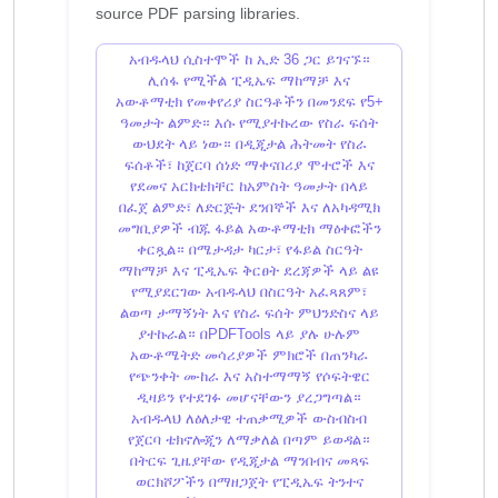
አብዱላህ ሲስተሞች ከ ኢድ 36 ጋር ይገናኙ።
ሊሰፋ የሚችል ፒዲኤፍ ማከማቻ እና
አውቶማቲክ የመቀየሪያ ስርዓቶችን በመንደፍ የ5+
ዓመታት ልምድ። እሱ የሚያተኩረው የስራ ፍሰት
ውህደት ላይ ነው። በዲጂታል ሕትመት የስራ
ፍሰቶች፣ ከጀርባ ሰነድ ማቀናበሪያ ሞተሮች እና
የደመና አርክቴክቸር ከአምስት ዓመታት በላይ
በፈጀ ልምድ፣ ለድርጅት ደንበኞች እና ለአካዳሚክ
መግቢያዎች ብጁ ፋይል አውቶማቲክ ማዕቀፎችን
ቀርጿል። በሜታዳታ ካርታ፣ የፋይል ስርዓት
ማከማቻ እና ፒዲኤፍ ቅርፀት ደረጃዎች ላይ ልዩ
የሚያደርገው አብዱላህ በስርዓት አፈጻጸም፣
ልወጣ ታማኝነት እና የስራ ፍሰት ምህንድስና ላይ
ያተኩራል። በPDFTools ላይ ያሉ ሁሉም
አውቶሜትድ መሳሪያዎች ምክሮች በጠንካራ
የጭንቀት ሙከራ እና አስተማማኝ የሶፍትዌር
ዲዛይን የተደገፉ መሆናቸውን ያረጋግጣል።
አብዱላህ ለዕለታዊ ተጠቃሚዎች ውስብስብ
የጀርባ ቴክኖሎጂን ለማቃለል በጣም ይወዳል።
በትርፍ ጊዜያቸው የዲጂታል ማንበብና መጻፍ
ወርክሾፖችን በማዘጋጀት የፒዲኤፍ ትንተና