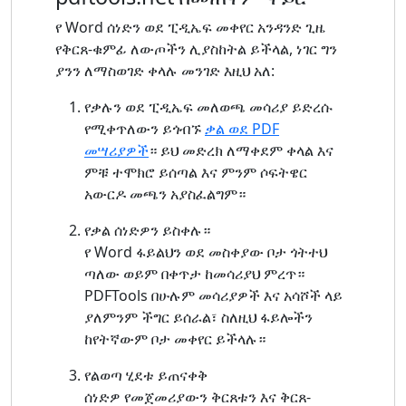
የ Word ሰነድን ወደ ፒዲኤፍ መቀየር አንዳንድ ጊዜ
የቅርጸ-ቁምፊ ለውጦችን ሊያስከትል ይችላል, ነገር ግን
ያንን ለማስወገድ ቀላሉ መንገድ እዚህ አለ:
የቃሉን ወደ ፒዲኤፍ መለወጫ መሳሪያ ይድረሱ
የሚቀጥለውን ይጎብኙ
ቃል ወደ PDF
መሣሪያዎች
። ይህ መድረክ ለማቀደም ቀላል እና
ምቹ ተሞክሮ ይሰጣል እና ምንም ሶፍትዌር
አውርዶ መጫን አያስፈልግም።
የቃል ሰነድዎን ይስቀሉ።
የ Word ፋይልህን ወደ መስቀያው ቦታ ጎትተህ
ጣለው ወይም በቀጥታ ከመሳሪያህ ምረጥ።
PDFTools በሁሉም መሳሪያዎች እና አሳሾች ላይ
ያለምንም ችግር ይሰራል፣ ስለዚህ ፋይሎችን
ከየትኛውም ቦታ መቀየር ይችላሉ።
የልወጣ ሂደቱ ይጠናቀቅ
ሰነድዎ የመጀመሪያውን ቅርጸቱን እና ቅርጸ-