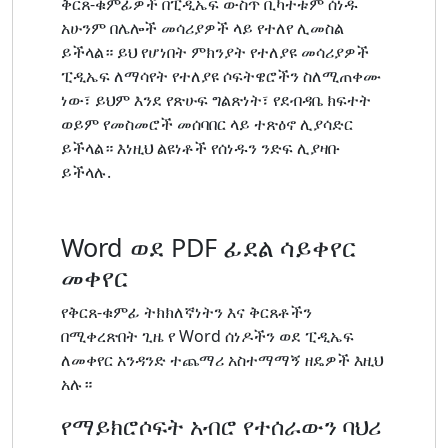
ቅርጸ-ቁምፊዎች በፒዲኤፍ ውስጥ ቢካተቱም ሰነዱ
አሁንም በሌሎች መሳሪያዎች ላይ የተለየ ሊመስል
ይችላል። ይህ የሆነበት ምክንያት የተለያዩ መሳሪያዎች
ፒዲኤፍ ለማሳየት የተለያዩ ሶፍትዌሮችን ስለሚጠቀሙ
ነው፣ ይህም እንደ የጽሁፍ ግልጽነት፣ የደብዳቤ ክፍተት
ወይም የመስመሮች መሰባበር ላይ ተጽዕኖ ሊያሳድር
ይችላል። እነዚህ ልዩነቶች የሰነዱን ንድፍ ሊያዛቡ
ይችላሉ.
Word ወደ PDF ፊደል ሳይቀየር
መቀየር
የቅርጸ-ቁምፊ ትክክለኛነትን እና ቅርጸቶችን
በሚቀረጽበት ጊዜ የ Word ሰነዶችን ወደ ፒዲኤፍ
ለመቀየር አንዳንድ ተጨማሪ አስተማማኝ ዘዴዎች እዚህ
አሉ።
የማይክሮሶፍት አብሮ የተሰራውን ባህሪ