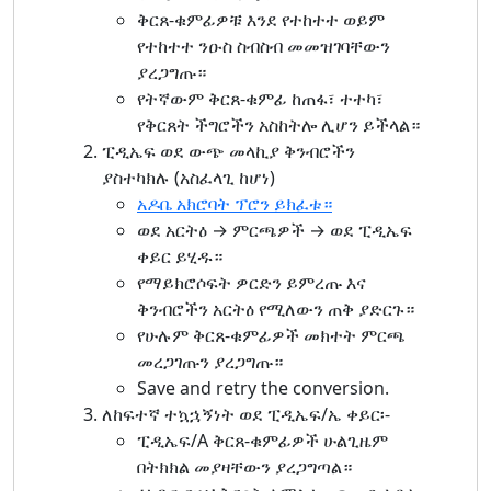
ቅርጸ-ቁምፊዎቹ እንደ የተከተተ ወይም
የተከተተ ንዑስ ስብስብ መመዝገባቸውን
ያረጋግጡ።
የትኛውም ቅርጸ-ቁምፊ ከጠፋ፣ ተተካ፣
የቅርጸት ችግሮችን አስከትሎ ሊሆን ይችላል።
ፒዲኤፍ ወደ ውጭ መላኪያ ቅንብሮችን
ያስተካክሉ (አስፈላጊ ከሆነ)
አዶቤ አክሮባት ፕሮን ይክፈቱ።
ወደ አርትዕ → ምርጫዎች → ወደ ፒዲኤፍ
ቀይር ይሂዱ።
የማይክሮሶፍት ዎርድን ይምረጡ እና
ቅንብሮችን አርትዕ የሚለውን ጠቅ ያድርጉ።
የሁሉም ቅርጸ-ቁምፊዎች መክተት ምርጫ
መረጋገጡን ያረጋግጡ።
Save and retry the conversion.
ለከፍተኛ ተኳኋኝነት ወደ ፒዲኤፍ/ኤ ቀይር፡-
ፒዲኤፍ/A ቅርጸ-ቁምፊዎች ሁልጊዜም
በትክክል መያዛቸውን ያረጋግጣል።