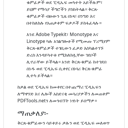
ቁምፊዎች ወደ ፒዲኤፍ መካተት አይችሉም፣
ይህም የማሳያ ችግሮችን ያስከትላል። ቅርጸ-
ቁምፊዎች ብዙውን ጊዜ በነጻ፣ በንግድ እና
በተከለከሉ የአጠቃቀም ፍቃዶች ይከፋፈላሉ።
እንደ Adobe Typekit፣ Monotype እና
Linotype ካሉ አገልግሎቶች የሚመጡ ፕሪሚየም
ቅርጸ-ቁምፊዎች ተገቢውን ፈቃድ እስካልተገኙ
ድረስ እንዳይካተቱ የሚከለክሏቸው ገደቦች
ሊኖራቸው ይችላል። አንድ ቅርጸ-ቁምፊ ከተገደበ
ሰነዱ ወደ ፒዲኤፍ ሲቀየር በነባሪ ቅርጸ-ቁምፊ
ሊተካ ይችላል።
ከቃል ወደ ፒዲኤፍ ከመቀየር በተጨማሪ ፒዲኤፍን
ለማዋሃድ እና ሌሎች አስደናቂ መሳሪያዎችን ለመጠቀም
PDFTools.netን ለመጎብኘት ነፃነት ይሰማዎ።
ማጠቃለያ፡-
ቅርጸ-ቁምፊውን ሳይቀይሩ ቃሉን ወደ ፒዲኤፍ መለወጥ