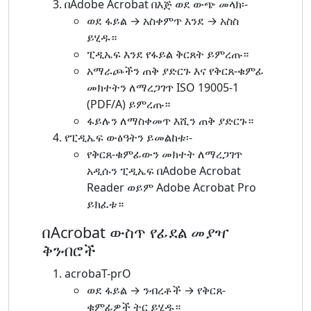
በAdobe Acrobat በእጅ ወደ ውጭ መላክ፡-
ወደ ፋይል → አስቀምጥ እንደ → አስስ
ይሂዱ።
ፒዲኤፍ እንደ የፋይል ቅርጸት ይምረጡ።
አማራጮችን ጠቅ ያድርጉ እና የቅርጸ-ቁምፊ
መክተትን ለማረጋገጥ ISO 19005-1
(PDF/A) ይምረጡ።
ፋይሉን ለማስቀመጥ እሺን ጠቅ ያድርጉ።
የፒዲኤፍ ውፅዓትን ይመልከቱ፡-
የቅርጸ-ቁምፊውን መክተት ለማረጋገጥ
አዲሱን ፒዲኤፍ በAdobe Acrobat
Reader ወይም Adobe Acrobat Pro
ይክፈቱ።
በAcrobat ውስጥ የፊደል መያዣ
ቅንብሮች
acrobaT-prO
ወደ ፋይል → ንብረቶች → የቅርጸ-
ቁምፊዎች ትር ይሂዱ።