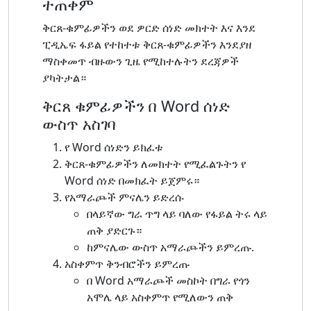
ተጠቀም
ቅርጸ-ቁምፊዎችን ወደ ዎርድ ሰነድ መክተት እና እንደ
ፒዲኤፍ ፋይል የተከተቱ ቅርጸ-ቁምፊዎችን እንደያዘ
ማስቀመጥ ብዙውን ጊዜ የሚከተሉትን ደረጃዎች
ያካትታል።
ቅርጸ ቁምፊዎችን በ Word ሰነድ
ውስጥ አስገባ
የ Word ሰነድን ይክፈቱ
ቅርጸ-ቁምፊዎችን ለመክተት የሚፈልጉትን የ
Word ሰነድ በመክፈት ይጀምሩ።
የአማራጮች ምናሌን ይድረሱ
በላይኛው ግራ ጥግ ላይ ባለው የፋይል ትሩ ላይ
ጠቅ ያድርጉ።
ከምናሌው ውስጥ አማራጮችን ይምረጡ.
አስቀምጥ ቅንብሮችን ይምረጡ
በ Word አማራጮች መስኮት በግራ የጎን
አሞሌ ላይ አስቀምጥ የሚለውን ጠቅ