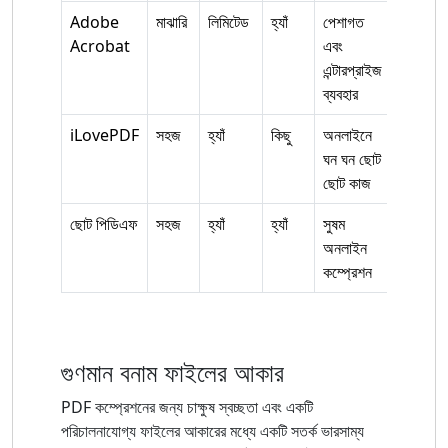
Adobe
মাঝারি
লিমিটেড
হ্যাঁ
পেশাগত
Acrobat
এবং
এন্টারপ্রাইজ
ব্যবহার
iLovePDF
সহজ
হ্যাঁ
কিছু
অনলাইনে
ঘন ঘন ছোট
ছোট কাজ
ছোট পিডিএফ
সহজ
হ্যাঁ
হ্যাঁ
সুষম
অনলাইন
কম্প্রেশন
গুণমান বনাম ফাইলের আকার
PDF কম্প্রেশনের জন্য চাক্ষুষ স্বচ্ছতা এবং একটি
পরিচালনাযোগ্য ফাইলের আকারের মধ্যে একটি সতর্ক ভারসাম্য