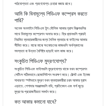
পাঠযোগ্যতা এবং গ্রহণযোগ্য চেহারা বজায় রাখে।
আমি কি বিনামূল্যে পিডিএফ কম্প্রেস করতে
পারি?
অনেক অনলাইন পিডিএফ টুল মৌলিক আকার হ্রাস বিকল্পগুলির
সাথে বিনামূল্যে কম্প্রেশন অফার করে। ফ্রি প্ল্যানগুলি প্রায়ই
নিয়মিত ব্যবহারকারীদের জন্য দৈনিক ব্যবহার বা ফাইলের আকার
সীমিত করে। মাঝে মাঝে সংকোচনের কাজগুলি অর্থপ্রদানের
সদস্যতা বা উন্নত বৈশিষ্ট্য ছাড়াই ভাল কাজ করে।
সংকুচিত পিডিএফ মুদ্রণযোগ্য?
সংকুচিত পিডিএফ ফাইলগুলি মুদ্রণযোগ্য থাকে যখন কম্প্রেশন
সেটিংস সঠিকভাবে রেজোলিউশন সংরক্ষণ করে। টেক্সট এবং ইমেজ
সাধারণত স্পষ্টভাবে মুদ্রণ যখন ব্যবহারকারীরা চরম আকার হ্রাস
এড়াতে. পেশাদার সরঞ্জামগুলি নথি, প্রতিবেদন এবং ফর্ম জুড়ে
মুদ্রণের প্রয়োজনীয়তা সমর্থন করে।
কত আকার কমানো যাবে?