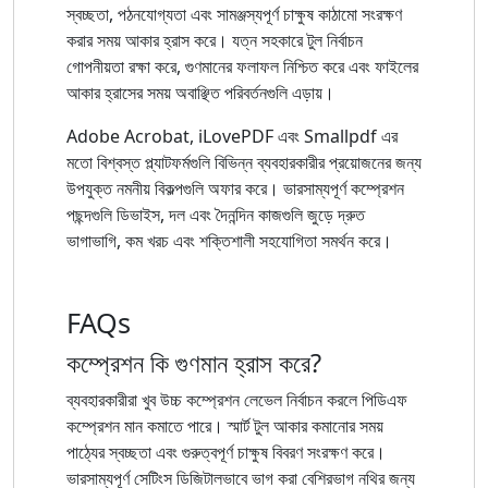
স্বচ্ছতা, পঠনযোগ্যতা এবং সামঞ্জস্যপূর্ণ চাক্ষুষ কাঠামো সংরক্ষণ
করার সময় আকার হ্রাস করে। যত্ন সহকারে টুল নির্বাচন
গোপনীয়তা রক্ষা করে, গুণমানের ফলাফল নিশ্চিত করে এবং ফাইলের
আকার হ্রাসের সময় অবাঞ্ছিত পরিবর্তনগুলি এড়ায়।
Adobe Acrobat, iLovePDF এবং Smallpdf এর
মতো বিশ্বস্ত প্ল্যাটফর্মগুলি বিভিন্ন ব্যবহারকারীর প্রয়োজনের জন্য
উপযুক্ত নমনীয় বিকল্পগুলি অফার করে। ভারসাম্যপূর্ণ কম্প্রেশন
পছন্দগুলি ডিভাইস, দল এবং দৈনন্দিন কাজগুলি জুড়ে দ্রুত
ভাগাভাগি, কম খরচ এবং শক্তিশালী সহযোগিতা সমর্থন করে।
FAQs
কম্প্রেশন কি গুণমান হ্রাস করে?
ব্যবহারকারীরা খুব উচ্চ কম্প্রেশন লেভেল নির্বাচন করলে পিডিএফ
কম্প্রেশন মান কমাতে পারে। স্মার্ট টুল আকার কমানোর সময়
পাঠ্যের স্বচ্ছতা এবং গুরুত্বপূর্ণ চাক্ষুষ বিবরণ সংরক্ষণ করে।
ভারসাম্যপূর্ণ সেটিংস ডিজিটালভাবে ভাগ করা বেশিরভাগ নথির জন্য