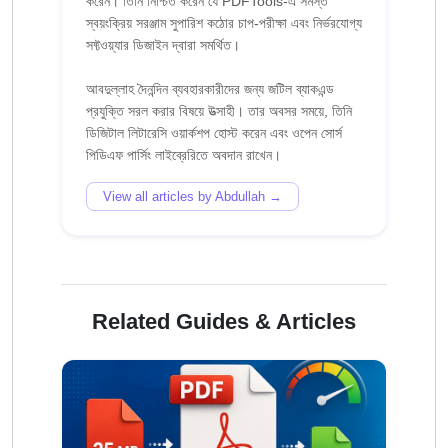
করেন। তিনি নিশ্চিত করেন যে PDFTools-এ সমস্ত
স্বয়ংক্রিয় সরঞ্জাম সুপারিশ কঠোর চাপ-পরীক্ষা এবং নির্ভরযোগ্য
সফ্টওয়্যার ডিজাইন দ্বারা সমর্থিত।
আবদুল্লাহ দৈনন্দিন ব্যবহারকারীদের জন্য জটিল ব্যাকএন্ড
প্রযুক্তি সরল করার বিষয়ে উত্সাহী। তার অবসর সময়ে, তিনি
ডিজিটাল লিটারেসি ওয়ার্কশপ হোস্ট করেন এবং ওপেন সোর্স
View all articles by Abdullah →
Related Guides & Articles