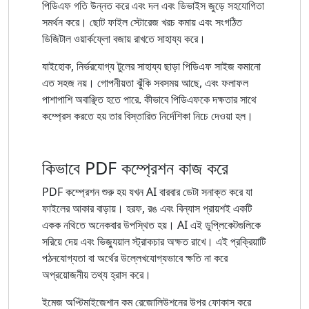
পিডিএফ গতি উন্নত করে এবং দল এবং ডিভাইস জুড়ে সহযোগিতা
সমর্থন করে। ছোট ফাইল স্টোরেজ খরচ কমায় এবং সংগঠিত
ডিজিটাল ওয়ার্কফ্লো বজায় রাখতে সাহায্য করে।
যাইহোক, নির্ভরযোগ্য টুলের সাহায্য ছাড়া পিডিএফ সাইজ কমানো
এত সহজ নয়। গোপনীয়তা ঝুঁকি সবসময় আছে, এবং ফলাফল
পাশাপাশি অবাঞ্ছিত হতে পারে. কীভাবে পিডিএফকে দক্ষতার সাথে
কম্প্রেস করতে হয় তার বিস্তারিত নির্দেশিকা নিচে দেওয়া হল।
কিভাবে PDF কম্প্রেশন কাজ করে
PDF কম্প্রেশন শুরু হয় যখন AI বারবার ডেটা সনাক্ত করে যা
ফাইলের আকার বাড়ায়। হরফ, রঙ এবং বিন্যাস প্রায়শই একটি
একক নথিতে অনেকবার উপস্থিত হয়। AI এই ডুপ্লিকেটগুলিকে
সরিয়ে দেয় এবং ভিজ্যুয়াল স্ট্রাকচার অক্ষত রাখে। এই প্রক্রিয়াটি
পঠনযোগ্যতা বা অর্থের উল্লেখযোগ্যভাবে ক্ষতি না করে
অপ্রয়োজনীয় তথ্য হ্রাস করে।
ইমেজ অপ্টিমাইজেশান কম রেজোলিউশনের উপর ফোকাস করে