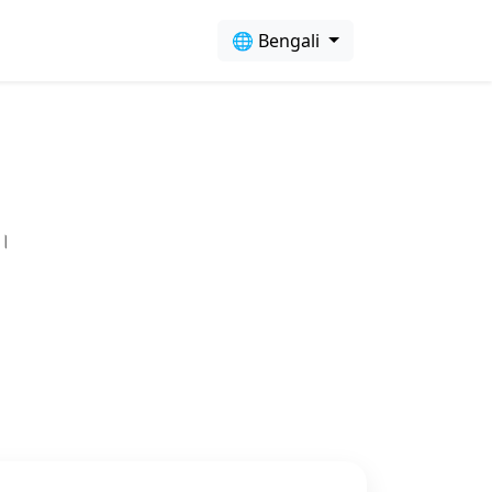
🌐 Bengali
ন।