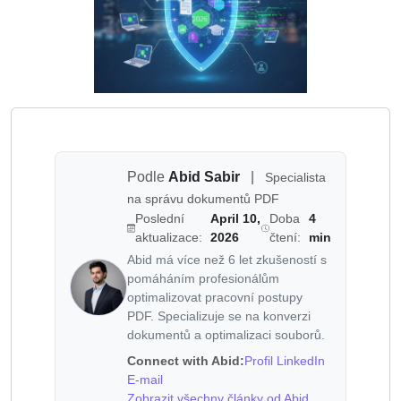
Podle
Abid Sabir
|
Specialista
na správu dokumentů PDF
Poslední
April 10,
Doba
4
aktualizace:
2026
čtení:
min
Abid má více než 6 let zkušeností s
pomáháním profesionálům
optimalizovat pracovní postupy
PDF. Specializuje se na konverzi
dokumentů a optimalizaci souborů.
Connect with Abid:
Profil LinkedIn
E-mail
Zobrazit všechny články od Abid