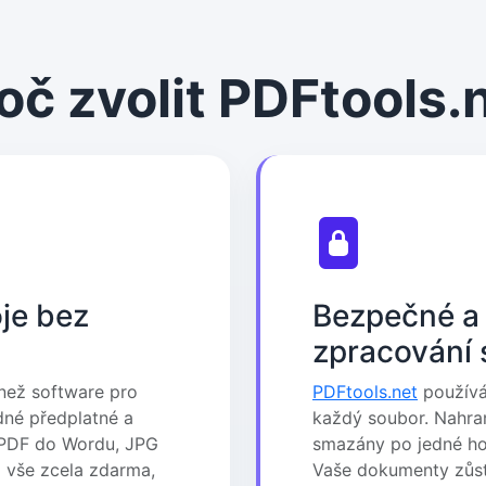
oč zvolit PDFtools.
je bez
Bezpečné a
zpracování
 než software pro
PDFtools.net
používá
ádné předplatné a
každý soubor. Nahra
k PDF do Wordu, JPG
smazány po jedné hodi
o vše zcela zdarma,
Vaše dokumenty zůs