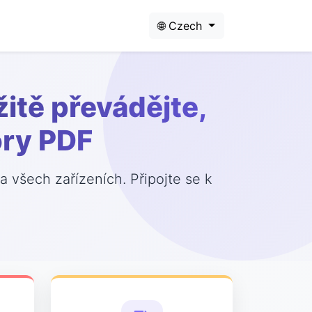
🌐 Czech
itě převádějte,
ory PDF
 všech zařízeních. Připojte se k