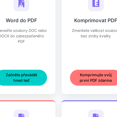
Word do PDF
Komprimovat PD
řeveďte soubory DOC nebo
Zmenšete velikost soubo
DOCX do zabezpečeného
bez ztráty kvality
PDF
Začněte převádět
Komprimujte svůj
hned teď
první PDF zdarma