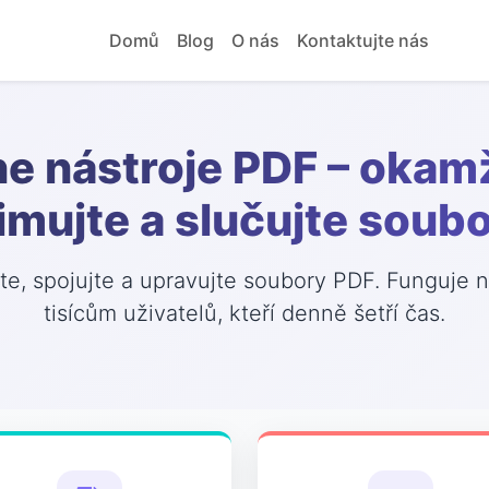
Domů
Blog
O nás
Kontaktujte nás
ne nástroje PDF – okamž
mujte a slučujte soub
e, spojujte a upravujte soubory PDF. Funguje na
tisícům uživatelů, kteří denně šetří čas.