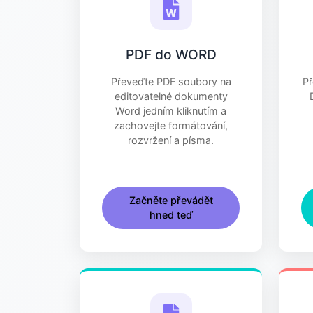
PDF do WORD
Převeďte PDF soubory na
P
editovatelné dokumenty
Word jedním kliknutím a
zachovejte formátování,
rozvržení a písma.
Začněte převádět
hned teď