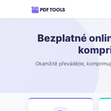
Bezplatné onli
kompri
Okamžitě převádějte, komprimujt