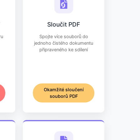
F
Sloučit PDF
ru
Spojte více souborů do
jednoho čistého dokumentu
připraveného ke sdílení
Okamžité sloučení
souborů PDF