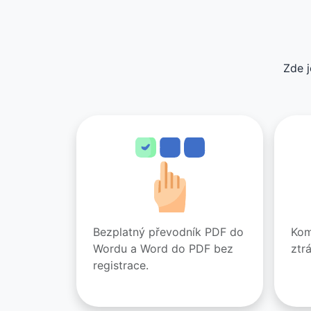
Zde j
Bezplatný převodník PDF do
Kom
Wordu a Word do PDF bez
ztrá
registrace.