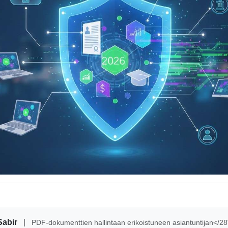
Sabir
|
PDF-dokumenttien hallintaan erikoistuneen asiantuntijan</2