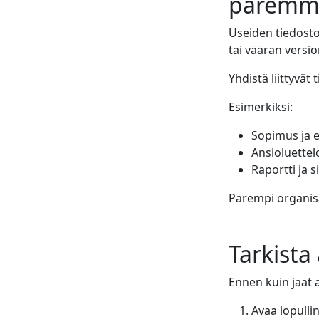
paremma
Useiden tiedosto
tai väärän versi
Yhdistä liittyvät
Esimerkiksi:
Sopimus ja 
Ansioluettelo
Raportti ja s
Parempi organisa
Tarkista
Ennen kuin jaat a
Avaa lopulli