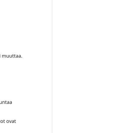
i muuttaa.
uuntaa
ot ovat