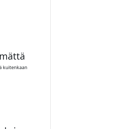
imättä
lä kuitenkaan