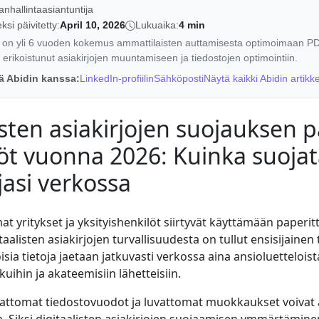
janhallintaasiantuntija
ksi päivitetty:
April 10, 2026
Lukuaika:
4 min
la on yli 6 vuoden kokemus ammattilaisten auttamisesta optimoimaan PD
erikoistunut asiakirjojen muuntamiseen ja tiedostojen optimointiin.
ä Abidin kanssa:
LinkedIn-profiilin
Sähköposti
Näytä kaikki Abidin artikke
isten asiakirjojen suojauksen 
öt vuonna 2026: Kuinka suoja
jasi verkossa
 yritykset ja yksityishenkilöt siirtyvät käyttämään paperi
taalisten asiakirjojen turvallisuudesta on tullut ensisijaine
sia tietoja jaetaan jatkuvasti verkossa aina ansioluetteloist
uihin ja akateemisiin lähetteisiin.
hattomat tiedostovuodot ja luvattomat muokkaukset voivat 