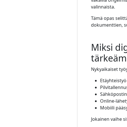
vakavia ongelmia
valinnaista.
Tämä opas selittä
dokumenttien, s
Miksi di
tärkeäm
Nykyaikaiset työ
Etäyhteistyö
Pilvitallennu
Sähköpostin
Online-lähet
Mobiili pääs
Jokainen vaihe si