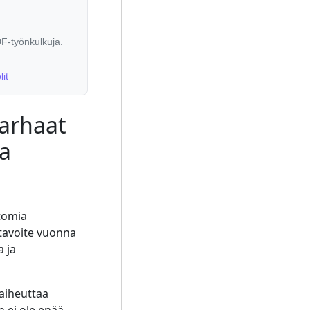
F-työnkulkuja.
lit
parhaat
ta
ttomia
n tavoite vuonna
a ja
aiheuttaa