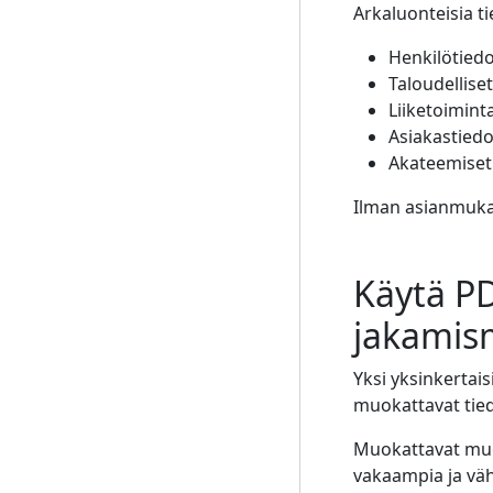
Arkaluonteisia t
Henkilötied
Taloudelliset
Liiketoimin
Asiakastiedo
Akateemiset 
Ilman asianmukai
Käytä PD
jakamis
Yksi yksinkertai
muokattavat tie
Muokattavat muod
vakaampia ja vä