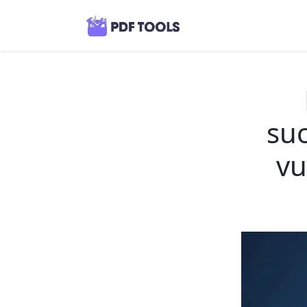
su
vu