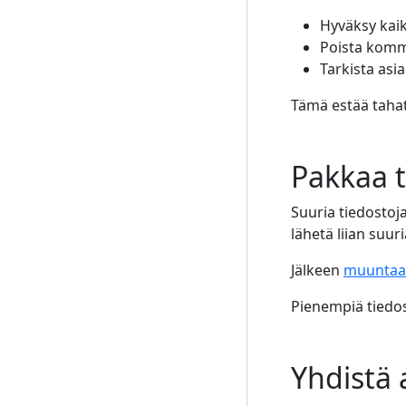
Hyväksy kai
Poista komm
Tarkista asi
Tämä estää taha
Pakkaa t
Suuria tiedostoj
lähetä liian suuri
Jälkeen
muuntaa
Pienempiä tiedost
Yhdistä 