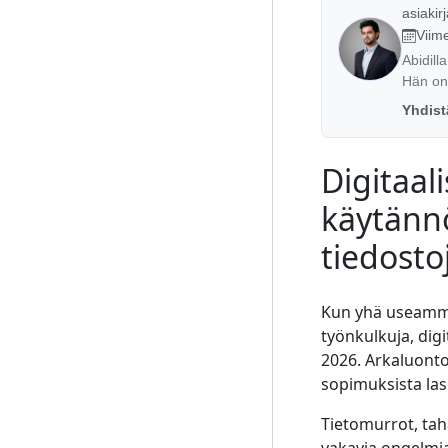
asiakir
Viime
Abidil
Hän on 
Yhdist
Digitaal
käytänn
tiedosto
Kun yhä useammat
työnkulkuja, digi
2026. Arkaluontoi
sopimuksista lask
Tietomurrot, ta