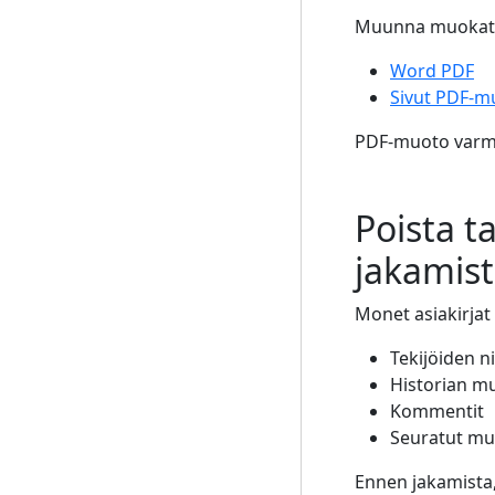
Muunna muokatta
Word PDF
Sivut PDF-
PDF-muoto varmis
Poista 
jakamis
Monet asiakirjat 
Tekijöiden n
Historian 
Kommentit
Seuratut mu
Ennen jakamista,