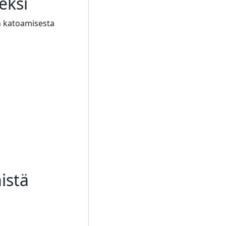
eksi
en katoamisesta
istä