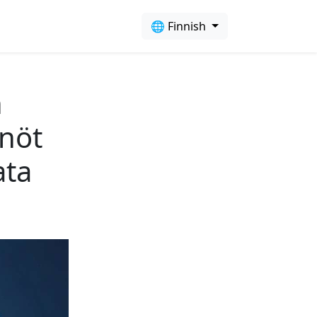
🌐 Finnish
n
nöt
ata