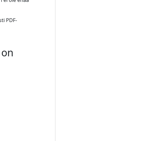
 ei ole enää
sti PDF-
 on