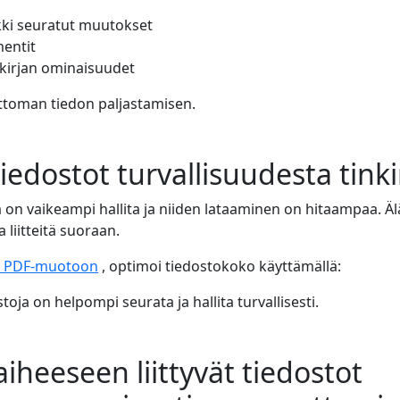
kki seuratut muutokset
entit
akirjan ominaisuudet
ttoman tiedon paljastamisen.
iedostot turvallisuudesta tink
a on vaikeampi hallita ja niiden lataaminen on hitaampaa. Ä
a liitteitä suoraan.
 PDF-muotoon
, optimoi tiedostokoko käyttämällä:
oja on helpompi seurata ja hallita turvallisesti.
aiheeseen liittyvät tiedostot