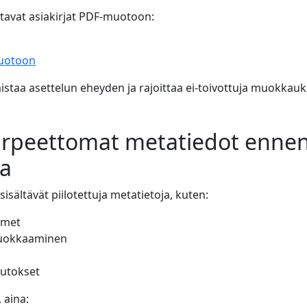
vat asiakirjat PDF-muotoon:
muotoon
taa asettelun eheyden ja rajoittaa ei-toivottuja muokkauk
tarpeettomat metatiedot enne
ta
sisältävät piilotettuja metatietoja, kuten:
imet
muokkaaminen
utokset
 aina: