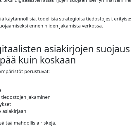
. Siksi digitaalisten asiakirjojen suojaamisen ymmärtäminen
ä käytännöllisiä, todellisia strategioita tiedostojesi, erityise
uojaamiseksi ennen niiden jakamista verkossa.
gitaalisten asiakirjojen suojaus
pää kuin koskaan
ympäristöt perustuvat:
s
 tiedostojen jakaminen
ykset
y asiakirjaan
sältää mahdollisia riskejä.