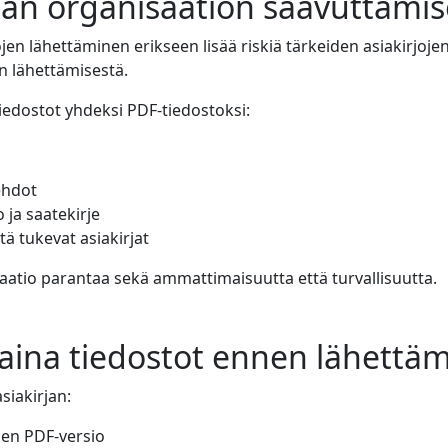
n organisaation saavuttamis
jen lähettäminen erikseen lisää riskiä tärkeiden asiakirjoj
on lähettämisestä.
 tiedostot yhdeksi PDF-tiedostoksi:
ehdot
 ja saatekirje
itä tukevat asiakirjat
atio parantaa sekä ammattimaisuutta että turvallisuutta.
 aina tiedostot ennen lähettäm
siakirjan:
nen PDF-versio