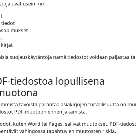
ietoja ovat usein mm.
ot
 tiedot
tasopimukset
t
kirjat
sia ​​suojauskäytäntöjä nämä tiedostot voidaan paljastaa ta
F-tiedostoa lopullisena
muotona
simmista tavoista parantaa asiakirjojen turvallisuutta on m
dostot PDF-muotoon ennen jakamista.
ot, kuten Word tai Pages, sallivat muutokset. PDF-tiedost
hentävät vahingossa tapahtuvien muutosten riskiä.