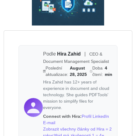
Podle
Hira Zahid
|
CEO &
Document Management Specialist
Poslední
August
Doba
4
aktualizace:
28, 2025
čtení:
min
Hira Zahid has 12+ years of
experience in document and cloud
technology. She guides PDFTools'
mission to simplify files for
everyone.
Connect with Hira:
Profil LinkedIn
E-mail
Zobrazit všechny články od Hira = 2
roky</thid má zkušenosti 1 = 4+