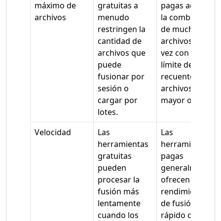
máximo de
gratuitas a
pagas admiten
archivos
menudo
la combinación
restringen la
de muchos
cantidad de
archivos a la
archivos que
vez con un
puede
límite de
fusionar por
recuento de
sesión o
archivos
cargar por
mayor o nulo.
lotes.
Velocidad
Las
Las
herramientas
herramientas
gratuitas
pagas
pueden
generalmente
procesar la
ofrecen un
fusión más
rendimiento
lentamente
de fusión más
cuando los
rápido con