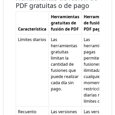
PDF gratuitas o de pago
Herramientas
Herramientas
gratuitas de
de fusión de
Característica
fusión de PDF
PDF pagas
Límites diarios
Las
Las
herramientas
herramientas
gratuitas
pagas
limitan la
permiten
cantidad de
fusiones
fusiones que
ilimitadas en
puede realizar
cualquier
cada día sin
momento sin
pago.
restricciones
diarias ni
límites de uso.
Recuento
Las versiones
Las versiones