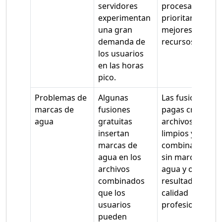
servidores
procesamiento
experimentan
prioritario y
una gran
mejores
demanda de
recursos.
los usuarios
en las horas
pico.
Problemas de
Algunas
Las fusiones
marcas de
fusiones
pagas crean
agua
gratuitas
archivos PDF
insertan
limpios y
marcas de
combinados
agua en los
sin marcas de
archivos
agua y ofrecen
combinados
resultados de
que los
calidad
usuarios
profesional.
pueden