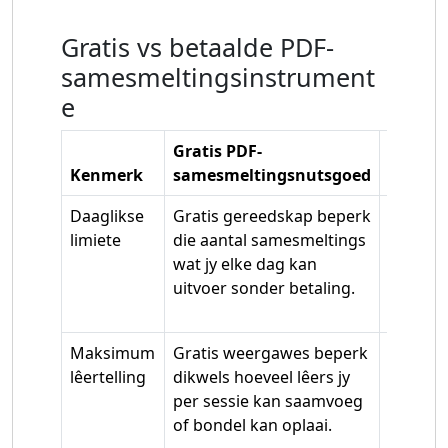
Gratis vs betaalde PDF-
samesmeltingsinstrument
e
Gratis PDF-
Betaald
Kenmerk
samesmeltingsnutsgoed
samesm
Daaglikse
Gratis gereedskap beperk
Betaald
limiete
die aantal samesmeltings
eniger 
wat jy elke dag kan
samesme
uitvoer sonder betaling.
daaglik
gebruik
Maksimum
Gratis weergawes beperk
Betaal
lêertelling
dikwels hoeveel lêers jy
onderst
per sessie kan saamvoeg
samevoe
of bondel kan oplaai.
gelykty