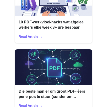
10 PDF-werkvloei-hacks wat afgeleë
werkers elke week 3+ ure bespaar
Read Article →
Die beste manier om groot PDF-lêers
per e-pos te stuur (sonder om
teruggestuur te word)
Read Article →