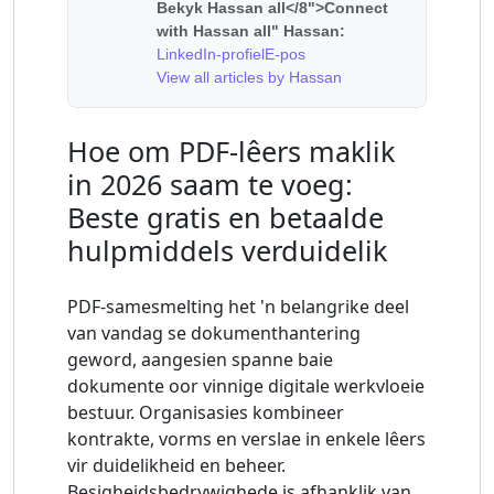
Bekyk Hassan all</8">Connect
with Hassan all" Hassan:
LinkedIn-profiel
E-pos
View all articles by Hassan
Hoe om PDF-lêers maklik
in 2026 saam te voeg:
Beste gratis en betaalde
hulpmiddels verduidelik
PDF-samesmelting het 'n belangrike deel
van vandag se dokumenthantering
geword, aangesien spanne baie
dokumente oor vinnige digitale werkvloeie
bestuur. Organisasies kombineer
kontrakte, vorms en verslae in enkele lêers
vir duidelikheid en beheer.
Besigheidsbedrywighede is afhanklik van