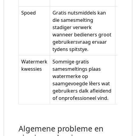
geen lêe
Spoed
Gratis nutsmiddels kan
Betaald
die samesmelting
gewoonl
stadiger verwerk
samesme
wanneer bedieners groot
met pri
gebruikersvraag ervaar
en bete
tydens spitstye.
Watermerk
Sommige gratis
Betaald
kwessies
samesmeltings plaas
skep s
watermerke op
PDF's s
saamgevoegde lêers wat
en bied
gebruikers dalk afleidend
kwalitei
of onprofessioneel vind.
Algemene probleme en