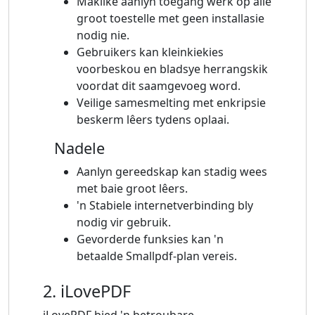
Maklike aanlyn toegang werk op alle
groot toestelle met geen installasie
nodig nie.
Gebruikers kan kleinkiekies
voorbeskou en bladsye herrangskik
voordat dit saamgevoeg word.
Veilige samesmelting met enkripsie
beskerm lêers tydens oplaai.
Nadele
Aanlyn gereedskap kan stadig wees
met baie groot lêers.
'n Stabiele internetverbinding bly
nodig vir gebruik.
Gevorderde funksies kan 'n
betaalde Smallpdf-plan vereis.
2. iLovePDF
iLovePDF bied 'n betroubare