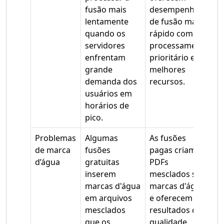
fusão mais
desempenho
lentamente
de fusão mais
quando os
rápido com
servidores
processamento
enfrentam
prioritário e
grande
melhores
demanda dos
recursos.
usuários em
horários de
pico.
Problemas
Algumas
As fusões
de marca
fusões
pagas criam
d’água
gratuitas
PDFs
inserem
mesclados sem
marcas d'água
marcas d'água
em arquivos
e oferecem
mesclados
resultados de
que os
qualidade