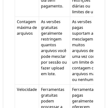
dia sem
restrições
pagamento.
diárias ou
limites de uso.
Contagem
As versões
As versões
máxima de
gratuitas
pagas
arquivos
geralmente
suportam a
restringem
mesclagem de
quantos
muitos
arquivos você
arquivos de
pode mesclar
uma vez com
por sessão ou
um limite de
fazer upload
contagem de
em lote.
arquivos maior
ou nenhum.
Velocidade
Ferramentas
Ferramentas
gratuitas
pagas
podem
geralmente
processar a
oferecem