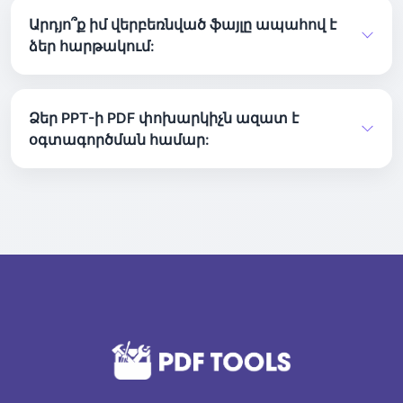
դասավորությունը, տառատեսակները և
Արդյո՞ք իմ վերբեռնված ֆայլը ապահով է
պատկերները:
ձեր հարթակում:
Մեր հարթակը փոխակերպումից հետո
ավտոմատ կերպով ջնջում է բոլոր ֆայլերը:
Ձեր PPT-ի PDF փոխարկիչն ազատ է
օգտագործման համար:
Մեր փոխակերպման ծառայությունը
հասանելի է առանց ծախսերի: