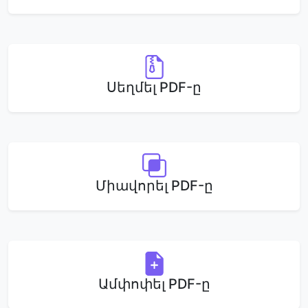
Սեղմել PDF-ը
Միավորել PDF-ը
Ամփոփել PDF-ը