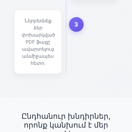
Ներբեռնեք
3
ձեր
փոխարկված
PDF ֆայլը
ավարտելուց
անմիջապես
հետո:
Ընդհանուր խնդիրներ,
որոնք կանխում է մեր