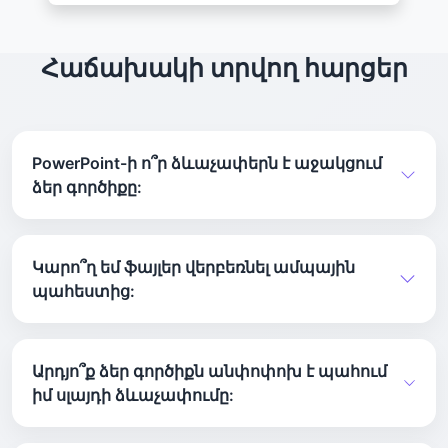
Հաճախակի տրվող հարցեր
PowerPoint-ի ո՞ր ձևաչափերն է աջակցում
ձեր գործիքը:
Մեր փոխարկիչն աջակցում է ինչպես PPT,
այնպես էլ PPTX ֆայլի ձևաչափերին:
Կարո՞ղ եմ ֆայլեր վերբեռնել ամպային
պահեստից:
Դուք կարող եք վերբեռնել անմիջապես
Google Drive-ից կամ Dropbox-ից:
Արդյո՞ք ձեր գործիքն անփոփոխ է պահում
իմ սլայդի ձևաչափումը:
Մեր համակարգը պահպանում է բնօրինակ