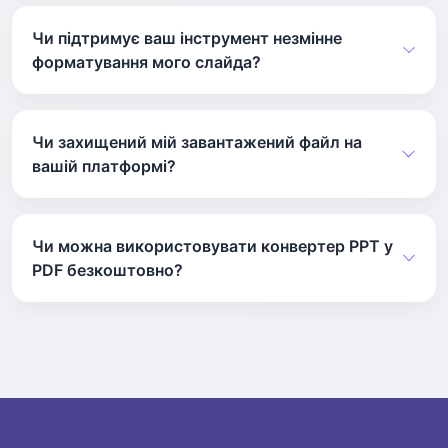
Ви можете завантажити безпосередньо з
Google Drive або Dropbox.
Чи підтримує ваш інструмент незмінне
форматування мого слайда?
Наша система зберігає оригінальний макет,
шрифти та зображення.
Чи захищений мій завантажений файл на
вашій платформі?
Наша платформа автоматично видаляє всі
файли після конвертації.
Чи можна використовувати конвертер PPT у
PDF безкоштовно?
Наша послуга конвертації доступна
безкоштовно.