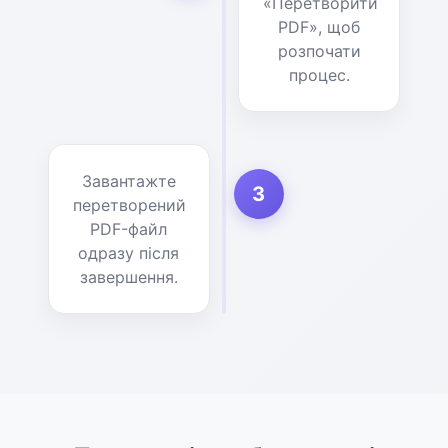
«Перетворити
PDF», щоб
розпочати
процес.
Завантажте
3
перетворений
PDF-файл
одразу після
завершення.