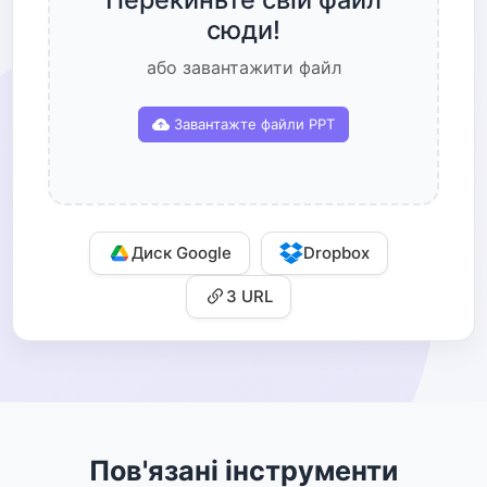
сюди!
або завантажити файл
Завантажте файли PPT
Диск Google
Dropbox
З URL
Пов'язані інструменти