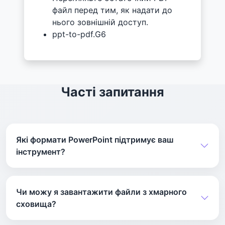
файл перед тим, як надати до
нього зовнішній доступ.
ppt-to-pdf.G6
Часті запитання
Які формати PowerPoint підтримує ваш
інструмент?
Наш конвертер підтримує формати файлів PPT
і PPTX.
Чи можу я завантажити файли з хмарного
сховища?