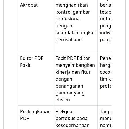
Akrobat
menghadirkan
berlanggana
kontrol gambar
tetap tinggi
profesional
untuk
dengan
penggunaan
keandalan tingkat
individu jang
perusahaan.
panjang.
Editor PDF
Foxit PDF Editor
Penetapan
Foxit
menyeimbangkan
harga moder
kinerja dan fitur
cocok untuk
dengan
tim kecil dan
penanganan
profesional.
gambar yang
efisien.
Perlengkapan
PDFgear
Tanpa biaya
PDF
berfokus pada
menghilangk
kesederhanaan
hambatan