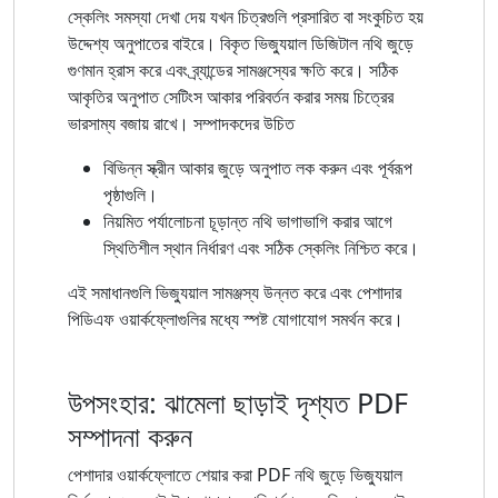
স্কেলিং সমস্যা দেখা দেয় যখন চিত্রগুলি প্রসারিত বা সংকুচিত হয়
উদ্দেশ্য অনুপাতের বাইরে। বিকৃত ভিজ্যুয়াল ডিজিটাল নথি জুড়ে
গুণমান হ্রাস করে এবং ব্র্যান্ডের সামঞ্জস্যের ক্ষতি করে। সঠিক
আকৃতির অনুপাত সেটিংস আকার পরিবর্তন করার সময় চিত্রের
ভারসাম্য বজায় রাখে। সম্পাদকদের উচিত
বিভিন্ন স্ক্রীন আকার জুড়ে অনুপাত লক করুন এবং পূর্বরূপ
পৃষ্ঠাগুলি।
নিয়মিত পর্যালোচনা চূড়ান্ত নথি ভাগাভাগি করার আগে
স্থিতিশীল স্থান নির্ধারণ এবং সঠিক স্কেলিং নিশ্চিত করে।
এই সমাধানগুলি ভিজ্যুয়াল সামঞ্জস্য উন্নত করে এবং পেশাদার
পিডিএফ ওয়ার্কফ্লোগুলির মধ্যে স্পষ্ট যোগাযোগ সমর্থন করে।
উপসংহার: ঝামেলা ছাড়াই দৃশ্যত PDF
সম্পাদনা করুন
পেশাদার ওয়ার্কফ্লোতে শেয়ার করা PDF নথি জুড়ে ভিজ্যুয়াল