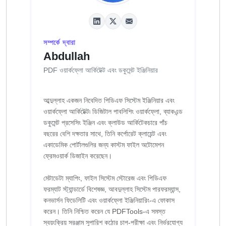
সম্পর্কে দ্বারা
Abdullah
PDF ওয়ার্কফ্লো আর্কিটেক্ট এবং ডকুমেন্ট ইঞ্জিনিয়ার
আব্দুল্লাহ একজন নিবেদিত পিডিএফ সিস্টেম ইঞ্জিনিয়ার এবং
ওয়ার্কফ্লো আর্কিটেক্ট৷ ডিজিটাল পাবলিশিং ওয়ার্কফ্লো, ব্যাকএন্ড
ডকুমেন্ট প্রসেসিং ইঞ্জিন এবং ক্লাউড আর্কিটেকচারে পাঁচ
বছরের বেশি দক্ষতার সাথে, তিনি কর্পোরেট ক্লায়েন্ট এবং
একাডেমিক পোর্টালগুলির জন্য কাস্টম ফাইল অটোমেশন
ফ্রেমওয়ার্ক ডিজাইন করেছেন।
মেটাডেটা ম্যাপিং, ফাইল সিস্টেম স্টোরেজ এবং পিডিএফ
ফরম্যাট স্ট্যান্ডার্ডে বিশেষজ্ঞ, আবদুল্লাহ সিস্টেম পারফরম্যান্স,
কনভার্সন ফিডেলিটি এবং ওয়ার্কফ্লো ইঞ্জিনিয়ারিং-এ ফোকাস
করেন। তিনি নিশ্চিত করেন যে PDFTools-এ সমস্ত
স্বয়ংক্রিয় সরঞ্জাম সুপারিশ কঠোর চাপ-পরীক্ষা এবং নির্ভরযোগ্য