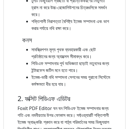
টুলটি ভিজ্যুয়াল স্বচ্ছতা বা প্রান্তিককরণের নির্ভুলতা
হ্রাস না করে উচ্চ-রেজোলিউশনের চিত্রগুলিকে সমর্থন
করে।
শক্তিশালী নিরাপত্তা বৈশিষ্ট্য ইমেজ সম্পাদনা এবং ভাগ
করার পর্যায়ে নথি রক্ষা করে।
কনস
সাবস্ক্রিপশন মূল্য পৃথক ব্যবহারকারী এবং ছোট
প্রতিষ্ঠানের জন্য অ্যাক্সেস সীমাবদ্ধ করে।
পিডিএফ সম্পাদনার পূর্ব অভিজ্ঞতা ছাড়াই নতুনদের জন্য
ইন্টারফেস জটিল মনে হতে পারে।
ইমেজ-ভারী নথি সম্পাদনা সেশনের সময় পুরানো সিস্টেমে
কর্মক্ষমতা ধীর হয়ে যায়।
2. ফক্সিট পিডিএফ এডিটর
Foxit PDF Editor ঘন ঘন পিডিএফ ইমেজ সম্পাদনার জন্য
গতি এবং নমনীয়তার উপর ফোকাস করে। সফ্টওয়্যারটি শক্তিশালী
ইমেজ অ্যাঙ্করিং প্রদান করে যা পাঠ্য পরিবর্তনের সময় ভিজ্যুয়াল
স্থিতিশীল রাখে। ব্যবহারকারীরা বৃহত্তর এন্টারপ্রাইজ টুলের তুলনায়