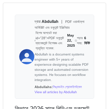
দ্বারা
Abdullah
|
PDF ওয়ার্কফ্লো
আর্কিটেক্ট এবং ডকুমেন্ট ইঞ্জিনিয়ার
বিশেষ আপডেট করা
May
id="28">PDF ডকুমেন্ট
পড়ার
6
22,
ম্যানেজমেন্ট বিশেষজ্ঞ এবং
সময়:
মিনিট
2025
প্রযুক্তি গবেষক:
Abdullah is a document systems
engineer with 5+ years of
experience designing scalable PDF
storage and automated conversion
systems. He focuses on workflow
integration.
Abdullahs:
লিঙ্কডইন প্রোফাইল
ইমেল
View all articles by Abdullah
কিভাবে 2026 সালে পিডিএফ ডকুমেন্টে