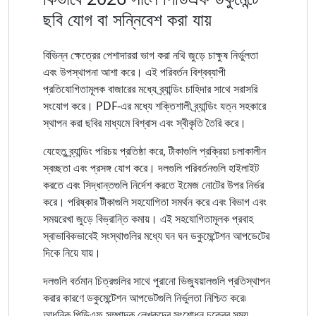
ছবি যোগ বা সন্নিবেশ করা যায়
বিভিন্ন ক্ষেত্রের পেশাদাররা ভাগ করা নথি জুড়ে চাক্ষুষ নির্ভুলতা
এবং উপস্থাপনা আশা করে। এই পরিবর্তন বিশ্বব্যাপী
প্রতিযোগিতামূলক বাজারের মধ্যে ব্র্যান্ডিং চাহিদার সাথে সরাসরি
সংযোগ করে। PDF-এর মধ্যে শক্তিশালী ব্র্যান্ডিং যত্ন সহকারে
স্থাপন করা ছবির মাধ্যমে বিশ্বাস এবং স্বীকৃতি তৈরি করে।
যেহেতু ব্র্যান্ডিং পরিচয় প্রতিষ্ঠা করে, টীকাগুলি প্রক্রিয়া চলাকালীন
স্বচ্ছতা এবং প্রসঙ্গ যোগ করে। দলগুলি পরিবর্তনগুলি হাইলাইট
করতে এবং সিদ্ধান্তগুলি নির্দেশ করতে ইমেজ নোটের উপর নির্ভর
করে। পরিষ্কার টীকাগুলি সহযোগিতা সমর্থন করে এবং বিভাগ এবং
সময়রেখা জুড়ে বিভ্রান্তি কমায়। এই সহযোগিতামূলক প্রবাহ
স্বাভাবিকভাবেই সংস্থাগুলির মধ্যে ঘন ঘন ডকুমেন্টেশন আপডেটের
দিকে নিয়ে যায়।
দলগুলি বর্তমান চিত্রগুলির সাথে পুরানো ভিজ্যুয়ালগুলি প্রতিস্থাপন
করার কারণে ডকুমেন্টেশন আপডেটগুলি নির্ভুলতা নিশ্চিত করে৷
আধুনিক পিডিএফ সম্পাদক লেখকদের সংশোধন চক্রের সময়