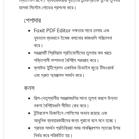
হালকা সিস্টেম লোডের প্রশংসা করে।
পেশাদার
Foxit PDF Editor দক্ষতার সাথে চালায় এবং
ন্যূনতম ব্যবধানে ইমেজ বসানোর কাজগুলি পরিচালনা
করে।
সরঞ্জামটি প্রিমিয়াম প্রতিযোগীদের তুলনায় কম খরচে
শক্তিশালী সম্পাদনা বৈশিষ্ট্য সরবরাহ করে।
ক্লাউড ইন্টিগ্রেশন একাধিক ডিভাইস জুড়ে টিমওয়ার্ক
এবং দ্রুত অ্যাক্সেস সমর্থন করে।
কনস
শিল্প-নেতৃস্থানীয় সরঞ্জামগুলির সাথে তুলনা করলে উন্নত
নকশা বৈশিষ্ট্যগুলি সীমিত বোধ করে।
ইন্টারফেস ডিজাইনে পোলিশের অভাব রয়েছে এবং
আধুনিক ব্যবহারকারীদের জন্য পুরানো বলে মনে হচ্ছে।
গ্রাহক সমর্থন প্রতিক্রিয়া সময় সাবস্ক্রিপশন স্তরের উপর
নির্ভর করে পরিবর্তিত হয়।