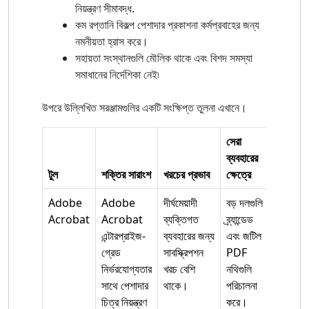
নিয়ন্ত্রণ সীমাবদ্ধ.
কম রপ্তানি বিকল্প পেশাদার প্রকাশনা কর্মপ্রবাহের জন্য
নমনীয়তা হ্রাস করে।
সহায়তা সংস্থানগুলি মৌলিক থাকে এবং বিশদ সমস্যা
সমাধানের নির্দেশিকা নেই৷
উপরে উল্লিখিত সরঞ্জামগুলির একটি সংক্ষিপ্ত তুলনা এখানে।
সেরা
ব্যবহারের
টুল
শক্তির সারাংশ
খরচের প্রভাব
ক্ষেত্রে
Adobe
Adobe
দীর্ঘমেয়াদী
বড় দলগুলি
Acrobat
Acrobat
ব্যক্তিগত
ব্র্যান্ডেড
এন্টারপ্রাইজ-
ব্যবহারের জন্য
এবং জটিল
গ্রেড
সাবস্ক্রিপশন
PDF
নির্ভরযোগ্যতার
খরচ বেশি
নথিগুলি
সাথে পেশাদার
থাকে।
পরিচালনা
চিত্র নিয়ন্ত্রণ
করে।