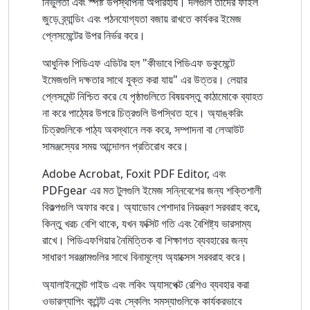
নির্ভুলতা এবং স্পষ্ট উপস্থাপনা অপরিহার্য। দলগুলি তাদের ফাইল
জুড়ে ব্র্যান্ডিং এবং পঠনযোগ্যতা বজায় রাখতে কার্যকর ইমেজ
প্লেসমেন্টের উপর নির্ভর করে।
আধুনিক পিডিএফ এডিটর হল "কীভাবে পিডিএফ ডকুমেন্টে
ইমেজগুলি দক্ষতার সাথে যুক্ত করা যায়" এর উত্তর। লেয়ার
প্লেসমেন্ট নিশ্চিত করে যে পৃষ্ঠাগুলিতে বিষয়বস্তু কাঠামোকে ব্যাহত
না করে পাঠ্যের উপরে চিত্রগুলি উপস্থিত হবে। অ্যাঙ্করিং
চিত্রগুলিকে পাঠ্য অবস্থানে লক করে, সম্পাদনা বা লেআউট
সামঞ্জস্যের সময় আন্দোলন প্রতিরোধ করে।
Adobe Acrobat, Foxit PDF Editor, এবং
PDFgear এর মত টুলগুলি ইমেজ সন্নিবেশের জন্য শক্তিশালী
বিকল্পগুলি অফার করে। অ্যাডোব পেশাদার নিয়ন্ত্রণ সরবরাহ করে,
কিন্তু খরচ বেশি থাকে, যখন ফক্সিট গতি এবং বৈশিষ্ট্য ভারসাম্য
রাখে। পিডিএফগিয়ার নৈমিত্তিক বা শিক্ষাগত ব্যবহারের জন্য
সাধারণ সরঞ্জামগুলির সাথে বিনামূল্যে অ্যাক্সেস সরবরাহ করে।
অ্যালাইনমেন্ট গাইড এবং লকিং অ্যাসপেক্ট রেশিও ব্যবহার করা
ওভারল্যাপিং কন্টেন্ট এবং স্কেলিং সমস্যাগুলিকে কার্যকরভাবে