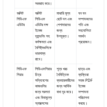
সরবরাহ করে।
ফক্সিট
ফক্সিট
মাঝারি মূল্য
ঘন ঘন
পিডিএফ
পিডিএফ
ছোট দল এবং
সম্পাদকদের
এডিটর
এডিটর দক্ষ
পেশাদারদের
গতি এবং
ইমেজ
জন্য
সহযোগিতা
হ্যান্ডলিং সহ
উপযুক্ত।
সমর্থন
কর্মক্ষমতা এবং
প্রয়োজন।
বৈশিষ্ট্যগুলিকে
ভারসাম্য
রাখে।
পিডিএফ
পিডিএফগিয়ার
শূন্য খরচ
ছাত্র এবং
গিয়ার
চিত্র
নৈমিত্তিক
ব্যক্তিরা
সন্নিবেশের
ব্যবহারকারীদের
সহজ PDF
কাজগুলির
জন্য আর্থিক
ইমেজ
জন্য সরলতা
বাধা দূর করে।
সম্পাদনা
এবং বিনামূল্যে
পরিচালনা
অ্যাক্সেসের
করছে।