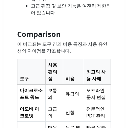
고급 편집 및 보안 기능은 여전히 ​​제한되
어 있습니다.
Comparison
이 비교표는 도구 간의 비용 특징과 사용 유연
성의 차이점을 강조합니다.
사용
편의
최고의 사
도구
성
비용
용 사례
마이크로소
보통
오프라인
유급의
프트 워드
의
문서 편집
어도비 아
고급
전문적인
신청
크로뱃
의
PDF 관리
매우
무료 또
빠른 온라