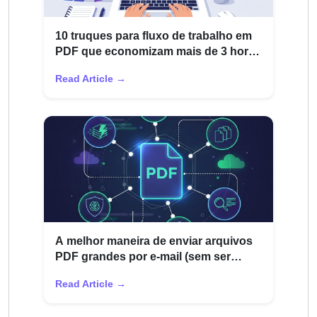
10 truques para fluxo de trabalho em
PDF que economizam mais de 3 horas
por semana para funcionários
Read Article →
remotos
A melhor maneira de enviar arquivos
PDF grandes por e-mail (sem ser
devolvido)
Read Article →