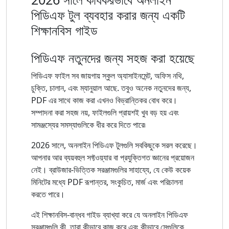
পিডিএফ টুল ব্যবহার করার জন্য একটি
শিক্ষানবিস গাইড
পিডিএফ নতুনদের জন্য সহজ করা হয়েছে
পিডিএফ ফাইল সব জায়গায় স্কুল অ্যাসাইনমেন্ট, অফিস নথি,
চুক্তি, চালান, এবং ম্যানুয়াল আছে. তবুও অনেক নতুনদের জন্য,
PDF এর সাথে কাজ করা এখনও বিভ্রান্তিকর বোধ করে।
সম্পাদনা করা সহজ নয়, ফাইলগুলি প্রায়শই খুব বড় হয় এবং
সামঞ্জস্যের সমস্যাগুলিকে ধীর করে দিতে পারে৷
2026 সালে, অনলাইন পিডিএফ টুলগুলি সবকিছুকে সরল করেছে।
আপনার আর ব্যয়বহুল সফ্টওয়্যার বা প্রযুক্তিগত জ্ঞানের প্রয়োজন
নেই। ব্রাউজার-ভিত্তিক সরঞ্জামগুলির সাহায্যে, যে কেউ কয়েক
মিনিটের মধ্যে PDF রূপান্তর, সংকুচিত, মার্জ এবং পরিচালনা
করতে পারে।
এই শিক্ষানবিস-বান্ধব গাইড ব্যাখ্যা করে যে অনলাইন পিডিএফ
সরঞ্জামগুলি কী, তারা কীভাবে কাজ করে এবং কীভাবে সেগুলিকে