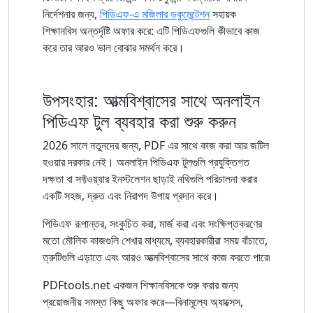
নির্দেশনার জন্য,
পিডিএফ-এ মজিলার ডকুমেন্টেশন
সহায়ক
শিক্ষানবিস অন্তর্দৃষ্টি অফার করে: এটি পিডিএফগুলি কীভাবে কাজ
করে তার আরও ভাল বোঝার সমর্থন করে।
উপসংহার: আত্মবিশ্বাসের সাথে অনলাইন
পিডিএফ টুল ব্যবহার করা শুরু করুন
2026 সালে নতুনদের জন্য, PDF এর সাথে কাজ করা আর জটিল
হওয়ার দরকার নেই। অনলাইন পিডিএফ টুলগুলি প্রযুক্তিগত
দক্ষতা বা সফ্টওয়্যার ইনস্টলেশন ছাড়াই নথিগুলি পরিচালনা করার
একটি সহজ, দ্রুত এবং নিরাপদ উপায় প্রদান করে।
পিডিএফ রূপান্তর, সংকুচিত করা, মার্জ করা এবং সংক্ষিপ্তকরণের
মতো মৌলিক কাজগুলি শেখার মাধ্যমে, ব্যবহারকারীরা সময় বাঁচাতে,
ত্রুটিগুলি এড়াতে এবং আরও আত্মবিশ্বাসের সাথে কাজ করতে পারে৷
PDFtools.net একজন শিক্ষানবিসকে শুরু করার জন্য
প্রয়োজনীয় সমস্ত কিছু অফার করে—বিনামূল্যে অ্যাক্সেস,