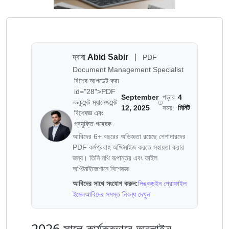
দ্বারা
Abid Sabir
|
PDF
Document Management Specialist
বিশেষ আপডেট করা
id="28">PDF
September
পড়ার
4
ডকুমেন্ট ম্যানেজমেন্ট
12, 2025
সময়:
মিনিট
বিশেষজ্ঞ এবং
প্রযুক্তি গবেষক:
আবিদের 6+ বছরের অভিজ্ঞতা রয়েছে পেশাদারদের
PDF কর্মপ্রবাহ অপ্টিমাইজ করতে সহায়তা করার
জন্য। তিনি নথি রূপান্তর এবং ফাইল
অপ্টিমাইজেশানে বিশেষজ্ঞ৷
আবিদের সাথে সংযোগ করুন:
লিঙ্কডইন প্রোফাইল
ইমেল
আবিদের সমস্ত নিবন্ধ দেখুন
2026 সালে কার্যকরভাবে অনলাইন