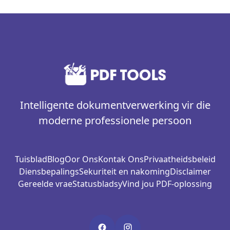
Intelligente dokumentverwerking vir die
moderne professionele persoon
Tuisblad
Blog
Oor Ons
Kontak Ons
Privaatheidsbeleid
Diensbepalings
Sekuriteit en nakoming
Disclaimer
Gereelde vrae
Statusbladsy
Vind jou PDF-oplossing