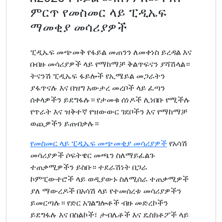
ምርጥ የመስመር ላይ ፒዲኤፍ
ማመቂያ መሳሪያዎች
ፒዲኤፍ መጭመቅ የፋይል መጠንን ለመቀነስ ይረዳል እና
በብዙ መሳሪያዎች ላይ የማከማቻ ቅልጥፍናን ያሻሽላል።
ትናንሽ ፒዲኤፍ ፋይሎች የኢሜይል መጋራትን
ያፋጥናሉ እና በዝግ አውታረ መረቦች ላይ ፈጣን
ሰቀላዎችን ይደግፋሉ። የታመቁ ሰነዶች ሊነበቡ የሚችሉ
የጥራት እና ዝቅተኛ የዝውውር ገደቦችን እና የማከማቻ
ወጪዎችን ይጠብቃሉ።
የመስመር ላይ ፒዲኤፍ መጭመቂያ መሳሪያዎች
የአሳሽ
መሳሪያዎች ሶፍትዌር መጫን ስለማይፈልጉ
ተጠቃሚዎችን ይስቡ። ተደራሽነት በጋራ
ኮምፒውተሮች ላይ ወዲያውኑ ስለሚሰራ ተጠቃሚዎች
ያለ ማውረዶች በአሳሽ ላይ የተመሰረቱ መሳሪያዎችን
ይመርጣሉ። የድር አገልግሎቶች ብዙ መድረኮችን
ይደግፋሉ እና በስልኮች፣ ታብሌቶች እና ዴስክቶፖች ላይ