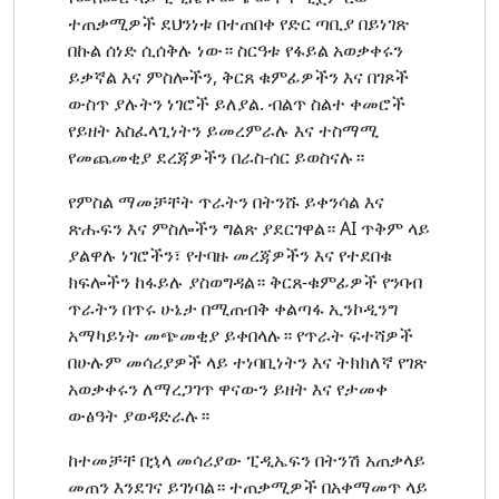
ተጠቃሚዎች ደህንነቱ በተጠበቀ የድር ጣቢያ በይነገጽ
በኩል ሰነድ ሲሰቅሉ ነው። ስርዓቱ የፋይል አወቃቀሩን
ይቃኛል እና ምስሎችን, ቅርጸ ቁምፊዎችን እና በገጾች
ውስጥ ያሉትን ነገሮች ይለያል. ብልጥ ስልተ ቀመሮች
የይዘት አስፈላጊነትን ይመረምራሉ እና ተስማሚ
የመጨመቂያ ደረጃዎችን በራስ-ሰር ይወስናሉ።
የምስል ማመቻቸት ጥራትን በትንሹ ይቀንሳል እና
ጽሑፍን እና ምስሎችን ግልጽ ያደርገዋል። AI ጥቅም ላይ
ያልዋሉ ነገሮችን፣ የተባዙ መረጃዎችን እና የተደበቁ
ክፍሎችን ከፋይሉ ያስወግዳል። ቅርጸ-ቁምፊዎች የንባብ
ጥራትን በጥሩ ሁኔታ በሚጠብቅ ቀልጣፋ ኢንኮዲንግ
አማካይነት መጭመቂያ ይቀበላሉ። የጥራት ፍተሻዎች
በሁሉም መሳሪያዎች ላይ ተነባቢነትን እና ትክክለኛ የገጽ
አወቃቀሩን ለማረጋገጥ ዋናውን ይዘት እና የታመቀ
ውፅዓት ያወዳድራሉ።
ከተመቻቸ በኋላ መሳሪያው ፒዲኤፍን በትንሽ አጠቃላይ
መጠን እንደገና ይገነባል። ተጠቃሚዎች በአቀማመጥ ላይ