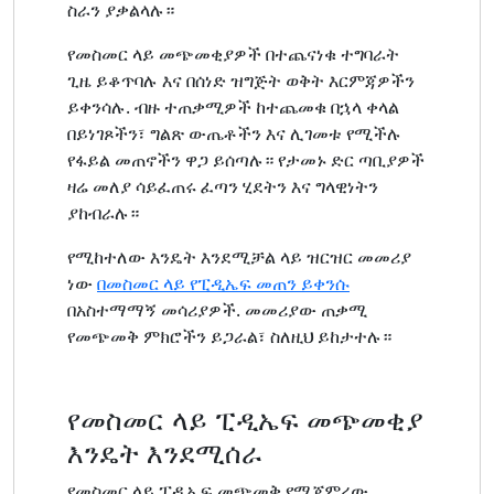
ስራን ያቃልላሉ።
የመስመር ላይ መጭመቂያዎች በተጨናነቁ ተግባራት
ጊዜ ይቆጥባሉ እና በሰነድ ዝግጅት ወቅት እርምጃዎችን
ይቀንሳሉ. ብዙ ተጠቃሚዎች ከተጨመቁ በኋላ ቀላል
በይነገጾችን፣ ግልጽ ውጤቶችን እና ሊገመቱ የሚችሉ
የፋይል መጠኖችን ዋጋ ይሰጣሉ። የታመኑ ድር ጣቢያዎች
ዛሬ መለያ ሳይፈጠሩ ፈጣን ሂደትን እና ግላዊነትን
ያከብራሉ።
የሚከተለው እንዴት እንደሚቻል ላይ ዝርዝር መመሪያ
ነው
በመስመር ላይ የፒዲኤፍ መጠን ይቀንሱ
በአስተማማኝ መሳሪያዎች. መመሪያው ጠቃሚ
የመጭመቅ ምክሮችን ይጋራል፣ ስለዚህ ይከታተሉ።
የመስመር ላይ ፒዲኤፍ መጭመቂያ
እንዴት እንደሚሰራ
የመስመር ላይ ፒዲኤፍ መጭመቅ የሚጀምረው