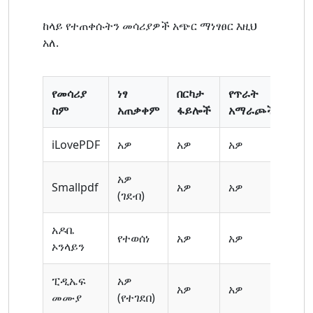
ከላይ የተጠቀሱትን መሳሪያዎች አጭር ማነፃፀር እዚህ
አለ.
የመሳሪያ
ነፃ
በርካታ
የጥራት
መግ
ስም
አጠቃቀም
ፋይሎች
አማራጮች
ያስ
iLovePDF
አዎ
አዎ
አዎ
አይ
አዎ
Smallpdf
አዎ
አዎ
አይ
(ገደብ)
አዶቤ
የተወሰነ
አዎ
አዎ
አዎ
ኦንላይን
ፒዲኤፍ
አዎ
አዎ
አዎ
አዎ
መሙያ
(የተገደበ)