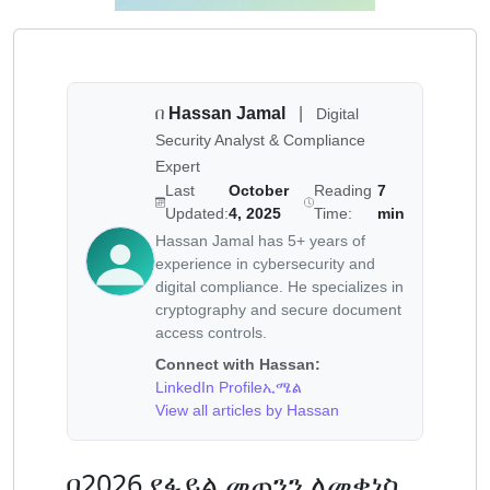
በ
Hassan Jamal
|
Digital
Security Analyst & Compliance
Expert
Last
October
Reading
7
Updated:
4, 2025
Time:
min
Hassan Jamal has 5+ years of
experience in cybersecurity and
digital compliance. He specializes in
cryptography and secure document
access controls.
Connect with Hassan:
LinkedIn Profile
ኢሜል
View all articles by Hassan
በ2026 የፋይል መጠንን ለመቀነስ