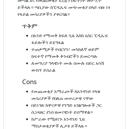
መጣል እና የመጨመቂያ ደረጃን በፍጥነት መምረጥ
ይችላሉ። ጣቢያው ከፒዲኤፍ መጭመቂያ በላይ ብዙ ነፃ
የፋይል መሳሪያዎችን ያቀርባል።
ጥቅም
በአንድ የማመቅ ክፍለ ጊዜ እስከ አስር ፒዲኤፍ
ፋይሎችን ይደግፋል
ተጠቃሚዎች የብርሃን፣ መካከለኛ ወይም
ከፍተኛ የማመቅ ቅንብሮችን ይመርጣሉ
ለመሣሪያ ግላዊነት ሙሉ በሙሉ በድር አሳሽ
ውስጥ ይሰራል
Cons
የመጨመቂያ አማራጮች ከአንዳንድ የላቁ
መሳሪያዎች የበለጠ መሠረታዊ ናቸው
በይነገጽ ከዋናዎቹ የንግድ አገልግሎቶች ጋር
ሲነጻጸር ያነሰ ዘመናዊነት ይሰማዋል።
ከሥራው የሚዘናጉ አንዳንድ ጊዜ
ማስታወቂያዎች ሊታዩ ይችላሉ።