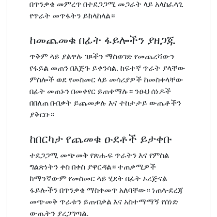
በጥንቃቄ መምረጥ በተደጋጋሚ መጋራት ላይ አላስፈላጊ
የጥራት መጥፋትን ይከላከላል።
ከመጨመቁ በፊት ፋይሎችን ያዘጋጁ
ጥቅም ላይ ያልዋሉ ገጾችን ማስወገድ የመጨረሻውን
የፋይል መጠን በእጅጉ ይቀንሳል. ከፍተኛ ጥራት ያላቸው
ምስሎች ወደ የመስመር ላይ መሳሪያዎች ከመስቀላቸው
በፊት መጠኑን በመቀየር ይጠቀማሉ። ንፁህ ሰነዶች
በበለጠ በብቃት ይጨመቃሉ እና ተከታታይ ውጤቶችን
ያቅርቡ።
ከበርካታ የጨመቁ ዑደቶች ይታቀቡ
ተደጋጋሚ መጭመቅ የጽሑፍ ጥራትን እና የምስል
ግልጽነትን ቀስ በቀስ ያዋርዳል። ተጠቃሚዎች
ከማንኛውም የመስመር ላይ ሂደት በፊት ኦሪጅናል
ፋይሎችን በጥንቃቄ ማስቀመጥ አለባቸው። ነጠላ-ደረጃ
መጭመቅ ጥራቱን ይጠብቃል እና አስተማማኝ የሰነድ
ውጤትን ያረጋግጣል.