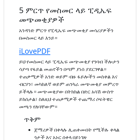
5 ምርጥ የመስመር ላይ ፒዲኤፍ
መጭመቂያዎች
አንዳንድ ምርጥ የፒዲኤፍ መጭመቂያ መሳሪያዎችን
በመስመር ላይ እንይ።
iLovePDF
ይህ የመስመር ላይ ፒዲኤፍ መጭመቂያ የንባብ ችሎታን
ሳያጣ የፋይል መጠኖችን በጣም ያነሰ ያደርገዋል።
ተጠቃሚዎች አንድ ወይም ብዙ ፋይሎችን መስቀል እና
ብርሃን፣ መካከለኛ ወይም ጠንካራ መጭመቂያ መምረጥ
ይችላሉ። መጭመቂያው በትክክል በድር አሳሽ ውስጥ
ይከሰታል፣ ስለዚህ ተጠቃሚዎች ተጨማሪ ሶፍትዌር
መጫን የለባቸውም።
ጥቅም
ጀማሪዎች በቀላሉ ሊጠቀሙበት የሚችሉ ቀላል
ጎታች እና አኑር ሰቀላ በይነገጽ