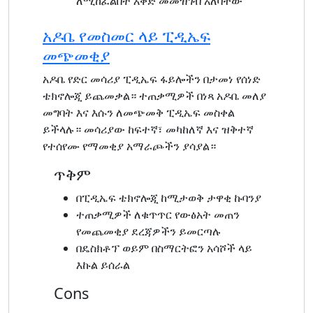
ለሚከፈልበት እቅድ መመዝገብ አለባቸው
አዶቤ የመስመር ላይ ፒዲኤፍ
መጭመቂያ
አዶቤ የድር መሳሪያ ፒዲኤፍ ፋይሎችን በታመነ የሰነድ
ቴክኖሎጂ ይጨመቃል። ተጠቃሚዎች በነጻ አዶቤ መለያ
መግባት እና እሱን ለመጭመቅ ፒዲኤፍ መስቀል
ይችላሉ። መሳሪያው ከፍተኛ፣ መካከለኛ እና ዝቅተኛ
የተሰየሙ የማመቂያ አማራጮችን ያሳያል።
ጥቅም
በፒዲኤፍ ቴክኖሎጂ ከሚታወቅ ታዋቂ ኩባንያ
ተጠቃሚዎች ለቁጥጥር የውፅአት መጠን
የመጨመቂያ ደረጃዎችን ይመርጣሉ
በዴስክቶፕ ወይም በስማርትፎን አሳሾች ላይ
እኩል ይሰራል
Cons