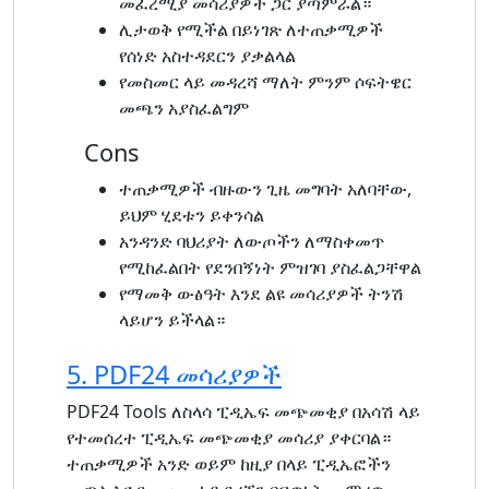
መፈረሚያ መሳሪያዎች ጋር ያጣምራል።
ሊታወቅ የሚችል በይነገጽ ለተጠቃሚዎች
የሰነድ አስተዳደርን ያቃልላል
የመስመር ላይ መዳረሻ ማለት ምንም ሶፍትዌር
መጫን አያስፈልግም
Cons
ተጠቃሚዎች ብዙውን ጊዜ መግባት አለባቸው,
ይህም ሂደቱን ይቀንሳል
አንዳንድ ባህሪያት ለውጦችን ለማስቀመጥ
የሚከፈልበት የደንበኝነት ምዝገባ ያስፈልጋቸዋል
የማመቅ ውፅዓት እንደ ልዩ መሳሪያዎች ትንሽ
ላይሆን ይችላል።
5. PDF24 መሳሪያዎች
PDF24 Tools ለስላሳ ፒዲኤፍ መጭመቂያ በአሳሽ ላይ
የተመሰረተ ፒዲኤፍ መጭመቂያ መሳሪያ ያቀርባል።
ተጠቃሚዎች አንድ ወይም ከዚያ በላይ ፒዲኤፎችን