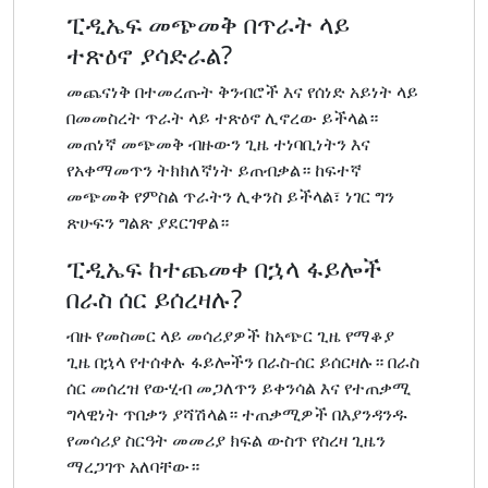
ፒዲኤፍ መጭመቅ በጥራት ላይ
ተጽዕኖ ያሳድራል?
መጨናነቅ በተመረጡት ቅንብሮች እና የሰነድ አይነት ላይ
በመመስረት ጥራት ላይ ተጽዕኖ ሊኖረው ይችላል።
መጠነኛ መጭመቅ ብዙውን ጊዜ ተነባቢነትን እና
የአቀማመጥን ትክክለኛነት ይጠብቃል። ከፍተኛ
መጭመቅ የምስል ጥራትን ሊቀንስ ይችላል፣ ነገር ግን
ጽሁፍን ግልጽ ያደርገዋል።
ፒዲኤፍ ከተጨመቀ በኋላ ፋይሎች
በራስ ሰር ይሰረዛሉ?
ብዙ የመስመር ላይ መሳሪያዎች ከአጭር ጊዜ የማቆያ
ጊዜ በኋላ የተሰቀሉ ፋይሎችን በራስ-ሰር ይሰርዛሉ። በራስ
ሰር መሰረዝ የውሂብ መጋለጥን ይቀንሳል እና የተጠቃሚ
ግላዊነት ጥበቃን ያሻሽላል። ተጠቃሚዎች በእያንዳንዱ
የመሳሪያ ስርዓት መመሪያ ክፍል ውስጥ የስረዛ ጊዜን
ማረጋገጥ አለባቸው።