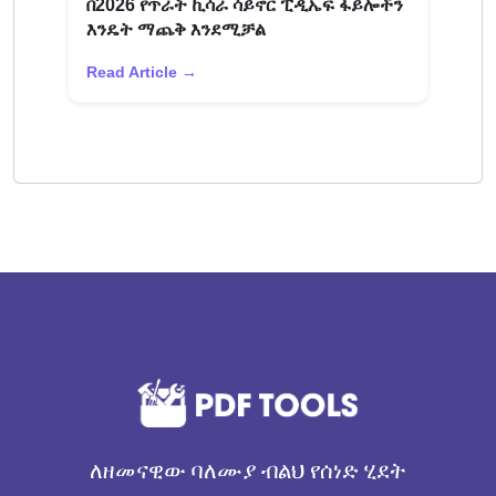
በ2026 የጥራት ኪሳራ ሳይኖር ፒዲኤፍ ፋይሎችን
እንዴት ማጨቅ እንደሚቻል
Read Article →
ለዘመናዊው ባለሙያ ብልህ የሰነድ ሂደት