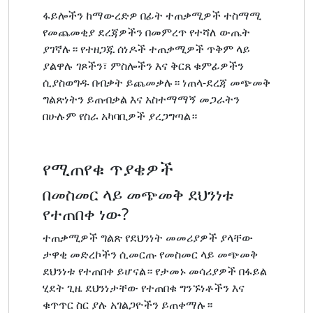
ፋይሎችን ከማውረድዎ በፊት ተጠቃሚዎች ተስማሚ
የመጨመቂያ ደረጃዎችን በመምረጥ የተሻለ ውጤት
ያገኛሉ። የተዘጋጁ ሰነዶች ተጠቃሚዎች ጥቅም ላይ
ያልዋሉ ገጾችን፣ ምስሎችን እና ቅርጸ ቁምፊዎችን
ሲያስወግዱ በብቃት ይጨመቃሉ። ነጠላ-ደረጃ መጭመቅ
ግልጽነትን ይጠብቃል እና አስተማማኝ መጋራትን
በሁሉም የስራ አካባቢዎች ያረጋግጣል።
የሚጠየቁ ጥያቄዎች
በመስመር ላይ መጭመቅ ደህንነቱ
የተጠበቀ ነው?
ተጠቃሚዎች ግልጽ የደህንነት መመሪያዎች ያላቸው
ታዋቂ መድረኮችን ሲመርጡ የመስመር ላይ መጭመቅ
ደህንነቱ የተጠበቀ ይሆናል። የታመኑ መሳሪያዎች በፋይል
ሂደት ጊዜ ደህንነታቸው የተጠበቁ ግንኙነቶችን እና
ቁጥጥር ስር ያሉ አገልጋዮችን ይጠቀማሉ።