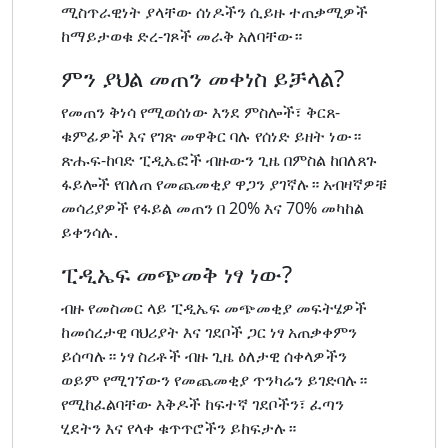
ሚስጥራዊነት ያላቸው ሰነዶችን ሲይዙ ተጠቃሚዎች
ከማይታወቁ ድረ-ገጾች መራቅ አለባቸው።
ምን ያህል መጠን መቀነስ ይቻላል?
የመጠን ቅነሳ የሚወሰነው እንደ ምስሎች፣ ቅርጸ-
ቁምፊዎች እና የገጽ መዋቅር ባሉ የሰነድ ይዘት ነው።
ጽሑፍ-ከባድ ፒዲኤፎች ብዙውን ጊዜ በምስል ከበለጸጉ
ፋይሎች የበለጠ የመጨመቂያ ዋጋን ያገኛሉ። አብዛኛዎቹ
መሳሪያዎች የፋይል መጠን በ 20% እና 70% መካከል
ይቀንሳሉ.
ፒዲኤፍ መጭመቅ ነፃ ነው?
ብዙ የመስመር ላይ ፒዲኤፍ መጭመቂያ መፍትሄዎች
ከመሰረታዊ ባህሪያት እና ገደቦች ጋር ነፃ አጠቃቀምን
ይሰጣሉ። ነፃ ስሪቶች ብዙ ጊዜ ዕለታዊ ሰቀላዎችን
ወይም የሚገኘውን የመጨመቂያ ጥንካሬን ይገድባሉ።
የሚከፈልባቸው እቅዶች ከፍተኛ ገደቦችን፣ ፈጣን
ሂደትን እና የላቀ ቁጥጥሮችን ይከፍታሉ።