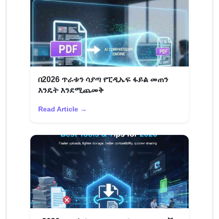
በ2026 ጥራቱን ሳያጣ የፒዲኤፍ ፋይል መጠን
እንዴት እንደሚጨመቅ
Read Article →