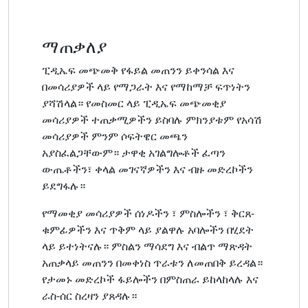
ማጠቃለያ
ፒዲኤፍ መጭመቅ የፋይል መጠንን ይቀንሳል እና
በመሳሪያዎች ላይ የማጋራት እና የማከማቻ ፍጥነትን
ያሻሽላል። የመስመር ላይ ፒዲኤፍ መጭመቂያ
መሳሪያዎች ተጠቃሚዎችን ይስባሉ ምክንያቱም የአሳሽ
መሳሪያዎች ምንም ሶፍትዌር መጫን
አያስፈልጋቸውም። ታዋቂ አገልግሎቶች ፈጣን
ውጤቶችን፣ ቀላል መገናኛዎችን እና ብዙ መድረኮችን
ይደግፋሉ።
የማመቂያ መሳሪያዎች ሰነዶችን ፣ ምስሎችን ፣ ቅርጸ-
ቁምፊዎችን እና ጥቅም ላይ ያልዋሉ አባሎችን በሂደት
ላይ ይተነትናሉ። ምስልን ማሳደግ እና ብልጥ ማጽዳት
አጠቃላይ መጠንን በመቀነስ ጥራቱን ለመጠበቅ ይረዳል።
የታመኑ መድረኮች ፋይሎችን በምስጠራ ይከላከላሉ እና
ራስ-ሰር ስረዛን ያጸዳሉ።