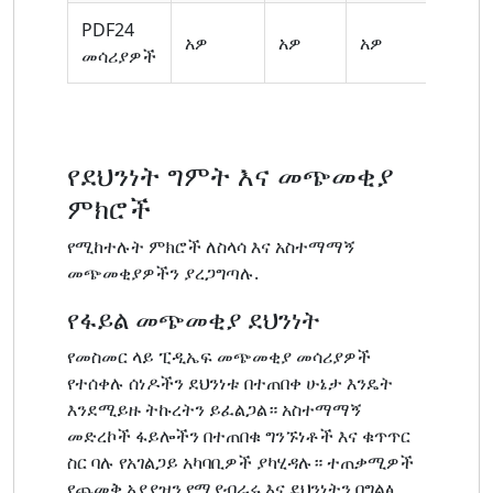
PDF24
አዎ
አዎ
አዎ
አይ
መሳሪያዎች
የደህንነት ግምት እና መጭመቂያ
ምክሮች
የሚከተሉት ምክሮች ለስላሳ እና አስተማማኝ
መጭመቂያዎችን ያረጋግጣሉ.
የፋይል መጭመቂያ ደህንነት
የመስመር ላይ ፒዲኤፍ መጭመቂያ መሳሪያዎች
የተሰቀሉ ሰነዶችን ደህንነቱ በተጠበቀ ሁኔታ እንዴት
እንደሚይዙ ትኩረትን ይፈልጋል። አስተማማኝ
መድረኮች ፋይሎችን በተጠበቁ ግንኙነቶች እና ቁጥጥር
ስር ባሉ የአገልጋይ አካባቢዎች ያካሂዳሉ። ተጠቃሚዎች
የጨመቅ አያያዝን የሚያብራሩ እና ደህንነትን በግልፅ