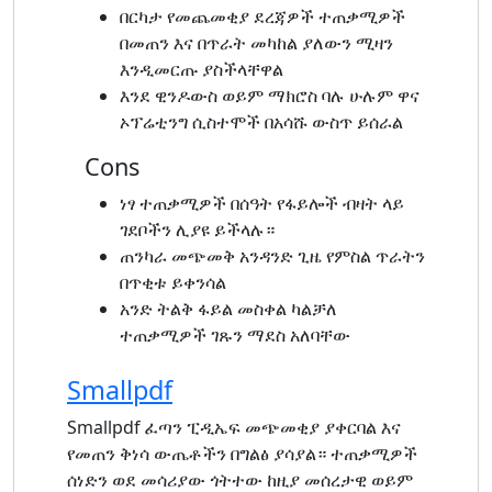
በርካታ የመጨመቂያ ደረጃዎች ተጠቃሚዎች
በመጠን እና በጥራት መካከል ያለውን ሚዛን
እንዲመርጡ ያስችላቸዋል
እንደ ዊንዶውስ ወይም ማክሮስ ባሉ ሁሉም ዋና
ኦፕሬቲንግ ሲስተሞች በአሳሹ ውስጥ ይሰራል
Cons
ነፃ ተጠቃሚዎች በሰዓት የፋይሎች ብዛት ላይ
ገደቦችን ሊያዩ ይችላሉ።
ጠንካራ መጭመቅ አንዳንድ ጊዜ የምስል ጥራትን
በጥቂቱ ይቀንሳል
አንድ ትልቅ ፋይል መስቀል ካልቻለ
ተጠቃሚዎች ገጹን ማደስ አለባቸው
Smallpdf
Smallpdf ፈጣን ፒዲኤፍ መጭመቂያ ያቀርባል እና
የመጠን ቅነሳ ውጤቶችን በግልፅ ያሳያል። ተጠቃሚዎች
ሰነድን ወደ መሳሪያው ጎትተው ከዚያ መሰረታዊ ወይም