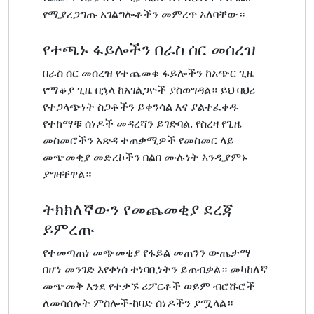
የሚያረጋግጡ አገልግሎቶችን መምረጥ አለባቸው።
የተጫኑ ፋይሎችን በራስ ሰር መሰረዝ
በራስ ሰር መሰረዝ የተጨመቁ ፋይሎችን ከአጭር ጊዜ
የማቆያ ጊዜ በኋላ ከአገልጋዮች ያስወግዳል። ይህ ባህሪ
የተጋላጭነት ስጋቶችን ይቀንሳል እና ያልተፈቀዱ
የተከማቹ ሰነዶች መዳረሻን ይገድባል. የስረዛ የጊዜ
መስመሮችን አጽዳ ተጠቃሚዎች የመስመር ላይ
መጭመቂያ መድረኮችን በልበ ሙሉነት እንዲያምኑ
ያግዛቸዋል።
ትክክለኛውን የመጨመቂያ ደረጃ
ይምረጡ
የተመጣጠነ መጭመቂያ የፋይል መጠንን ውጤታማ
በሆነ መንገድ እየቀነሰ ተነባቢነትን ይጠብቃል። መካከለኛ
መጭመቅ እንደ የተቃኙ ሪፖርቶች ወይም ብሮሹሮች
ለመሳሰሉት ምስሎች-ከባድ ሰነዶችን ያሟላል።