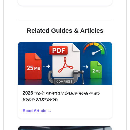
Related Guides & Articles
2026 ጥራት ሳይቀንስ የፒዲኤፍ ፋይል መጠን
እንዴት እንደሚቀንስ
Read Article →