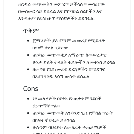
ጠንካራ መጭመቅን መምረጥ ይችላሉ። መሳሪያው
በመስመር ላይ ይሰራል እና የሞባይል ስልኮችን እና
እንዲሁም የዴስክቶፕ ማሰሻዎችን ይደግፋል.
ጥቅም
ጀማሪዎች ያለ ምንም መመሪያ የሚይዙት
በጣም ቀላል በይነገጽ
ጠንካራ መጭመቂያ አማራጭ ከመሠረታዊ
ሁነታ ይልቅ ትላልቅ ፋይሎችን ለመቀነስ ይረዳል
ዘመናዊ የበይነመረብ ደረጃዎችን በሚደግፍ
በእያንዳንዱ አሳሽ ውስጥ ይሰራል
Cons
ነፃ መለያዎች በየቀኑ የአጠቃቀም ገደቦች
ያጋጥማቸዋል።
ጠንካራ መጭመቅ አንዳንድ ጊዜ የምስል ጥራት
በከፍተኛ ሁኔታ ይቀንሳል
ሁሉንም ባህሪያት ለመክፈት ተጠቃሚዎች