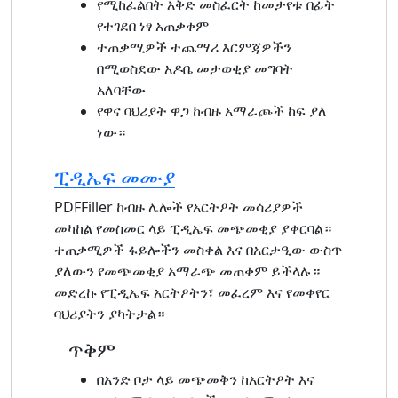
የሚከፈልበት እቅድ መስፈርት ከመታየቱ በፊት
የተገደበ ነፃ አጠቃቀም
ተጠቃሚዎች ተጨማሪ እርምጃዎችን
በሚወስደው አዶቤ መታወቂያ መግባት
አለባቸው
የዋና ባህሪያት ዋጋ ከብዙ አማራጮች ከፍ ያለ
ነው።
ፒዲኤፍ መሙያ
PDFFiller ከብዙ ሌሎች የአርትዖት መሳሪያዎች
መካከል የመስመር ላይ ፒዲኤፍ መጭመቂያ ያቀርባል።
ተጠቃሚዎች ፋይሎችን መስቀል እና በአርታዒው ውስጥ
ያለውን የመጭመቂያ አማራጭ መጠቀም ይችላሉ።
መድረኩ የፒዲኤፍ አርትዖትን፣ መፈረም እና የመቀየር
ባህሪያትን ያካትታል።
ጥቅም
በአንድ ቦታ ላይ መጭመቅን ከአርትዖት እና