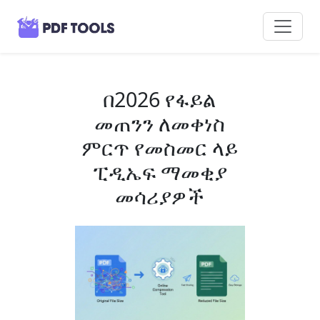
በ2026 የፋይል
መጠንን ለመቀነስ
ምርጥ የመስመር ላይ
ፒዲኤፍ ማመቂያ
መሳሪያዎች