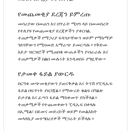
የመጨመቂያ ደረጃን ይምረጡ
መሳሪያው በመጠን እና በጥራት ሚዛን ላይ በመመስረት
የተለያዩ የመጨመቂያ ደረጃዎችን ያቀርባል.
ተጠቃሚዎች የማጋሪያ ፍላጎታቸውን ወይም የማከማቻ
ገደባቸውን የሚዛመድ አማራጭ ይመርጣሉ። የቅድመ
እይታ ዝርዝሮች የሚጠበቁ ውጤቶችን ያብራራሉ እና
ተጠቃሚዎች በልበ ሙሉነት እንዲወስኑ ያግዟቸው።
የታመቀ ፋይል ያውርዱ
ስርዓቱ መጭመቂያውን ያጠናቅቃል እና ትንሽ የፒዲኤፍ
ፋይል በፍጥነት ያዘጋጃል። የማውረድ ቁልፍ በግልጽ
ይታያል እና ፈጣን ፋይል ማስቀመጥ ያስችላል።
ተጠቃሚዎች የተጨመቀውን ፒዲኤፍ በቀላሉ
በኢሜል፣ በደመና መድረኮች ወይም የመልእክት
መላላኪያ መተግበሪያዎች ማጋራት ይችላሉ።