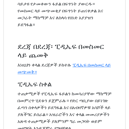
ሳይታዩ የታመቀውን ፋይል በፍጥነት ያውርዱ።
የመስመር ላይ መጭመቂያ በፍጥነት ይጠናቀቃል እና
መጋራት ማከማቻ እና ለስላሳ የሰነድ አያያዝን
ይደግፋል።
ደረጃ በደረጃ፡ ፒዲኤፍ በመስመር
ላይ ጨመቅ
እነዚህን ቀላል ደረጃዎች ይከተሉ
ፒዲኤፍ በመስመር ላይ
መጭመቅ።
ፒዲኤፍ ስቀል
ተጠቃሚዎች የፒዲኤፍ ፋይልን ከመሳሪያቸው ማከማቻ
በመምረጥ ሂደቱን ይጀምራሉ። የድር ጣቢያው በይነገጽ
ፈጣን ሰቀላዎችን ይደግፋል እና በአብዛኛዎቹ አሳሾች ላይ
ያለችግር ይሰራል። አዝራሮችን እና ቀላል መመሪያዎችን
አጽዳ ተጠቃሚዎች ያለምንም ግራ መጋባት ወይም
መዘግየት እንዲጀምሩ ያግዛቸዋል.