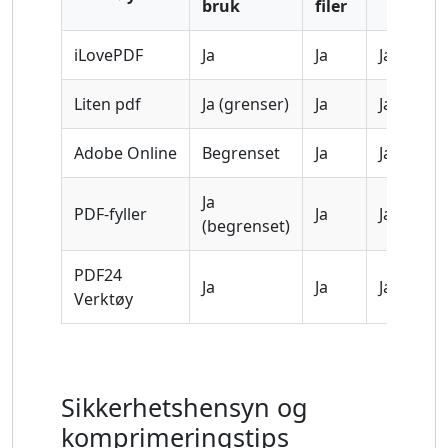
bruk
filer
iLovePDF
Ja
Ja
Ja
Liten pdf
Ja (grenser)
Ja
Ja
Adobe Online
Begrenset
Ja
Ja
Ja
PDF-fyller
Ja
Ja
(begrenset)
PDF24
Ja
Ja
Ja
Verktøy
Sikkerhetshensyn og
komprimeringstips