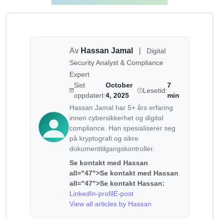
Av
Hassan Jamal
|
Digital
Security Analyst & Compliance
Expert
Sist
October
7
Lesetid:
oppdatert:
4, 2025
min
Hassan Jamal har 5+ års erfaring
innen cybersikkerhet og digital
compliance. Han spesialiserer seg
på kryptografi og sikre
dokumenttilgangskontroller.
Se kontakt med Hassan
all="47">Se kontakt med Hassan
all="47">Se kontakt Hassan:
LinkedIn-profil
E-post
View all articles by Hassan