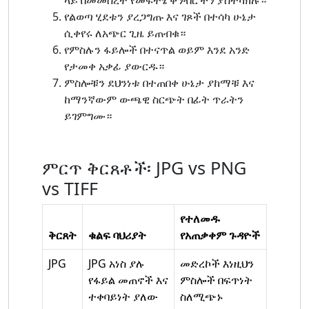
የልወጣ ሂደቱን ያረጋግጡ እና ገጾች በተሳካ ሁኔታ
ሲቀየሩ ለአጭር ጊዜ ይጠብቁ።
የምስሉን ፋይሎች በተናጥል ወይም እንደ አንድ
የታመቀ አቃፊ ያውርዱ።
ምስሎቹን ደህንነቱ በተጠበቀ ሁኔታ ያከማቹ እና
ከማንኛውም ውጫዊ ስርጭት በፊት ጥራትን
ይገምግሙ።
ምርጥ ቅርጸቶች፡ JPG vs PNG
vs TIFF
የተለመዱ
ቅርጸት
ቁልፍ ባህሪያት
የአጠቃቀም ጉዳዮች
JPG
JPG አነስ ያሉ
መድረኮች እነዚህን
የፋይል መጠኖች እና
ምስሎች በፍጥነት
ተቀባይነት ያለው
ስለሚጭኑ