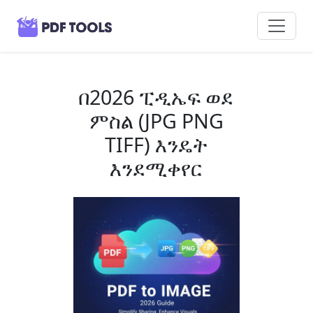
በ2026 ፒዲኤፍ ወደ
ምስል (JPG PNG
TIFF) እንዴት
እንደሚቀየር