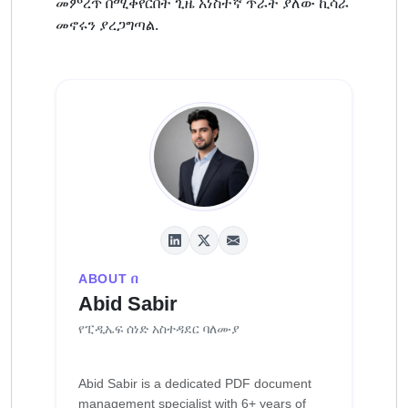
መምረጥ በሚቀየርበት ጊዜ አነስተኛ ጥራት ያለው ኪሳራ
መኖሩን ያረጋግጣል.
ABOUT በ
Abid Sabir
የፒዲኤፍ ሰነድ አስተዳደር ባለሙያ
Abid Sabir is a dedicated PDF document
management specialist with 6+ years of