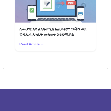
ለሙያዊ እና ለአካዳሚክ አጠቃቀም ገጾችን ወደ
ፒዲኤፍ እንዴት መለወጥ እንደሚቻል
Read Article →