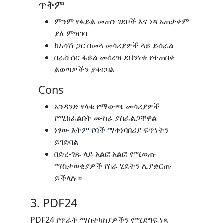
ጥቅም
ምንም የፋይል መጠን ገደቦች እና ነጻ አጠቃቀም
ያለ ምዝገባ
ከአሳሽ ጋር በመላ መሳሪያዎች ላይ ይሰራል
በራስ ሰር ፋይል መሰረዝ ደህንነቱ የተጠበቀ
ልወጣዎችን ያቀርባል
Cons
አንዳንድ የላቁ የማውጫ መሳሪያዎች
የሚከፈልበት ሙከራ ያስፈልጋቸዋል
ነፃው እትም የባች ማቀነባበሪያ ፍጥነትን
ይገድባል
በድረ-ገጹ ላይ አልፎ አልፎ የሚወጡ
ማስታወቂያዎች የስራ ሂደትን ሊያቋርጡ
ይችላሉ።
3. PDF24
PDF24 የጥራት ማስተካከያዎችን የሚደግፍ ነጻ