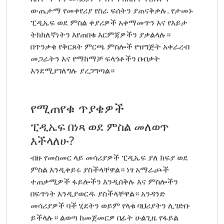
ውጤታማ የመቀየሪያ የስራ ፍሰትን ያጠናቅቃሉ. የታመኑ
ፒዲኤፍ ወደ ምስል ቀያሪዎች አቀማመጥን እና የእይታ
ትክክለኛነትን እየጠበቁ እርምጃዎችን ያቃልላሉ።
በጥንቃቄ የቅርጸት ምርጫ ምስሎች የዝግጅት አቀራረብ
መጋራትን እና የማከማቻ ፍላጎቶችን በብቃት
እንደሚያገለግሉ ያረጋግጣል።
የሚጠየቁ ጥያቄዎች
ፒዲኤፍ በነጻ ወደ ምስል መለወጥ
እችላለሁ?
ብዙ የመስመር ላይ መሳሪያዎች ፒዲኤፍ ያለ ክፍያ ወደ
ምስል እንዲቀይሩ ያስችላቸዋል። ነፃ አማራጮች
ተጠቃሚዎች ፋይሎችን እንዲሰቅሉ እና ምስሎችን
በፍጥነት እንዲያወርዱ ያስችላቸዋል። አንዳንድ
መሳሪያዎች ባች ሂደትን ወይም የላቁ ባህሪያትን ሊገድቡ
ይችላሉ። ልወጣ ከመጀመርዎ በፊት ሁልጊዜ የፋይል