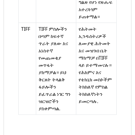
ግልጽ የሆነ የጽሑፍ
አተረጓጎም
ይጠቀማል።
TIFF
TIFF ምስሎችን
የሕትመት
በጣም ከፍተኛ
ኢንዱስትሪዎች
ጥራት ያለው እና
ለሙያዊ ሕትመት
አነስተኛ
እና መዝገብ ቤት
የመጨመቂያ
ማከማቻ በTIFF
መጥፋት
ላይ ይተማመናሉ።
ያከማቻል። ይህ
የሕክምና እና
ቅርጸት ትላልቅ
የቴክኒክ መስኮችም
ፋይሎችን
ትክክለኛ የምስል
ይፈጥራል ነገር ግን
ትክክለኛነትን
ዝርዝሮችን
ይመርጣሉ.
ያስቀምጣል.