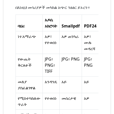
በእነዚህ መሳሪያዎች መካከል አጭር ንፅፅር ይኑረን።
አዶቤ
ባህሪ
አክሮባት
Smallpdf
PDF24
ነፃ አማራጭ
አዎ፣
አዎ ጠንካራ
አዎ፣
የተወሰነ
ሙሉ
መዳረሻ
የውጤት
JPG፣
JPG፣ PNG
JPG፣
ቅርጸቶች
PNG፣
PNG
TIFF
መለያ
አንዳንዴ
አይ
አይ
ያስፈልገዋል
የሚስተካከለው
የተወሰነ
መሰረታዊ
አዎ
ጥራት