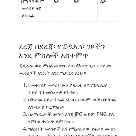
በማንኛውም
አዎ
አዎ
አዎ
መሳሪያ ላይ
ይሰራል
ደረጃ በደረጃ፡ የፒዲኤፍ ገጾችን
እንደ ምስሎች አስቀምጥ
ፒዲኤፍ ወደ ምስል መቀየር አብዛኛውን ጊዜ በተለያዩ
መድረኮች እንዴት እንደሚካሄድ እነሆ።
የመቀየሪያ መሳሪያውን ይክፈቱ እና የፒዲኤፍ
ፋይሉን ከመሳሪያዎ ይስቀሉ.
በቅድመ-እይታ ክፍል አካባቢ ሁሉም ገጾች በትክክል
እንዲታዩ ያረጋግጡ።
ከአማራጮች ውስጥ እንደ JPG ወይም PNG ያለ
የምስል ቅርጸት ይምረጡ።
ግልጽነት ፍላጎቶች እና የሚጠበቀው የፋይል መጠን
ላይ በመመስረት የመፍትሄ ቅንብሮችን ያስተካክሉ።