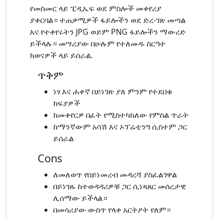
የመስመር ላይ ፒዲኤፍ ወደ ምስሎች መቀየሪያ
ያቀርባል። ተጠቃሚዎች ፋይሎችን ወደ ድረ-ገጽ መጣል
እና የተቀየሩትን JPG ወይም PNG ፋይሎችን ማውረድ
ይችላሉ። መሣሪያው በሁሉም የተለመዱ ስርዓተ
ክወናዎች ላይ ይሰራል.
ጥቅም
ነፃ እና ሐቀኛ በይነገጽ ያለ ምንም የተደበቁ
ክፍያዎች
ከመቀየርዎ በፊት የሚስተካከለው የምስል ጥራት
ከማንኛውም አሳሽ እና ኦፕሬቲንግ ሲስተም ጋር
ይሰራል
Cons
ለመለወጥ የበይነመረብ መዳረሻ ያስፈልገዋል
በይነገጹ ከተወዳዳሪዎቹ ጋር ሲነጻጸር መሰረታዊ
ሊሰማው ይችላል።
በመሳሪያው ውስጥ የላቀ አርትዖት የለም።