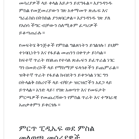
መሳሪያዎች ላይ ቀላል እይታን ይደግፋል። እያንዳንዱ
ምስል የመጀመሪያውን ገጽ አቀማመጥ ጽሑፍ እና
ግራፊክስ በትክክል ያንጸባርቃል። እያንዳንዱ ገጽ ያለ
የአሰሳ ችግር ብቻውን ስለሚቆም ፈጣሪዎች
ይቆጣጠራሉ።
የመፍትሄ ቅንጅቶች የምስል ግልጽነትን ይገልፃሉ፣ ይህም
ተነባቢነትን እና የፋይል መጠንን በቀጥታ ይነካል።
ከፍተኛ ጥራት የበለጠ የተሳለ ጽሑፍን ይፈጥራል ነገር
ግን በመድረኮች ላይ የማከማቻ ፍላጎቶችን ይጨምራል።
ዝቅተኛ ጥራት የፋይል ክብደትን ይቀንሳል ነገር ግን
በትላልቅ ስክሪኖች ላይ ብዥታ ዝርዝሮችን አደጋ ላይ
ይጥላል። አንድ ላይ፣ የገጽ አወጣጥ እና የመፍታት
ምርጫዎች የመጨረሻውን የምስል ጥራት እና ተግባራዊ
አጠቃቀምን ይቀርፃሉ።
ምርጥ ፒዲኤፍ ወደ ምስል
መለወጫ መሳሪያዎች