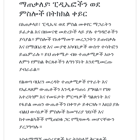
ማጠቃለያ፡ ፒዲኤፎችን ወደ
ምስሎች በትክክል ቀይር
በአጠቃላይ፣ ፒዲኤፍ ወደ ምስል መቀየር ማጋራትን
ይፈታል እና በዘመናዊ መድረኮች ላይ ያሉ ተግዳሮቶችን
ያሳያል። ምስሎች የአቀማመጥ መረጋጋትን ይጠብቃሉ
እና በማህበራዊ እና ሙያዊ አካባቢዎች ውስጥ ተሳትፎን
ይጨምራሉ። ይህ ጠቀሜታ ብዙ ተጠቃሚዎች አሁን
ለምን የምስል ቅርጸቶችን ለግንኙነት እንደሚመርጡ
ያብራራል።
የልወጣ ባህሪን መረዳት ተጠቃሚዎች የጥራት እና
የአፈጻጸም ውጤቶችን እንዲቆጣጠሩ ያግዛል። የገጽ
አተረጓጎም እና የመፍታት ምርጫዎች ግልጽነት እና
የፋይል መጠን ውጤቶችን በቀጥታ ይቀርፃሉ። እዚህ ያሉ
ብልህ ውሳኔዎች ምስሎች ከመሣሪያ ገደቦች እና
ከተመልካቾች የሚጠበቁ ጋር የሚዛመዱ መሆናቸውን
ያረጋግጣሉ።
አስተማማኝ መሳሪያዎች እና ትክክለኛ ቅርጸቶች