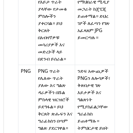
የእይታ ጥራት
የማህበራዊ ሚዲያ
ያላቸው የታመቁ
መጋራት ከጄፒጂ
ምስሎችን
ይጠቀማል። ድህረ
ያቀርባል። ይህ
ገፆች ለፈጣን የገጽ
ቅርጸት
አፈጻጸም JPG
በአብዛኛዎቹ
ይመርጣሉ።
መሳሪያዎች እና
መድረኮች ላይ
በደንብ ይሰራል።
PNG
PNG ጥራት
ንድፍ አውጪዎች
የሌለው ጥራት
PNGን ለሎጎዎች፣
ያለው እና ግልጽ
ቅጽበታዊ ገጽ
ዳራዎችን በሹል
እይታዎች እና
ምስላዊ ዝርዝሮች
ግልጽነት
ይደግፋል። ይህ
የሚያስፈልጋቸው
ቅርጸት ጽሑፍን እና
ግራፊክስ
ግራፊክስን በጣም
ይጠቀማሉ።
ግልጽ ያደርገዋል።
ትምህርታዊ ይዘት