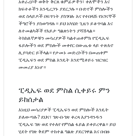
አቀራረቦች ወቅት ቅርጸ ቁምፊዎችን፣ ቀለሞችን እና
ክፍተቶችን እንዲረጋጉ ያደርጋሉ። ቡድኖች ምስሎችን
ወደ ስላይዶች በፍጥነት ያስገባሉ እና የተበላሹ የአገናኞች
ችግሮችን ያስወግዳሉ። ይህ አካሄድ ጊዜን ይቆጥባል እና
ለተመልካቾች የእይታ ግልጽነትን ያሻሽላል።
ትክክለኛዎቹን መሳሪያዎች ካልተጠቀምክ የፒዲኤፍ
ፋይሎችን ወደ ምስሎች መቀየር በውጤቱ ላይ ተጽእኖ
ሊያሳድር ይችላል። የታመኑ መድረኮችን በመጠቀም
ፒዲኤፍን ወደ ምስል እንዴት እንደሚቀይሩ ዝርዝር
መመሪያ እነሆ።
ፒዲኤፍ ወደ ምስል ሲቀይሩ ምን
ይከሰታል
እነዚህ መሳሪያዎች ፒዲኤፍን ወደ ምስሎች እንዴት
ይለውጣሉ? ደህና፣ ገጽ-በ-ገጽ ቀረጻ እያንዳንዱን
ፒዲኤፍ ገጽ ወደ የተለየ የምስል ፋይል ይቀይረዋል። ይህ
ሂደት የገጽ ቅደም ተከተል ግልጽ ያደርገዋል እና በብዙ