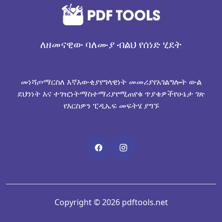
ለዘመናዊው ባለሙያ ብልህ የሰነድ ሂደት
መነሻ
ጦማር
ስለ እኛ
እውቂያ
የግላዊነት መመሪያ
የአገልግሎት ውል
ደህንነት እና ተገዢነት
ማስተማሪያ
የሚጠየቁ ጥያቄዎች
የሁኔታ ገጽ
የእርስዎን ፒዲኤፍ መፍትሄ ያግኙ
Copyright © 2026 pdftools.net