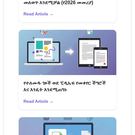
መለወጥ እንደሚቻል (የ2026 መመሪያ)
Read Article →
የተለመዱ ገጾች ወደ ፒዲኤፍ የመቀየር ችግሮች
እና እንዴት እንደሚጠግኑ
Read Article →