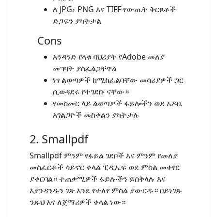
ለ JPG፣ PNG እና TIFF የውጤት ቅርጸቶች
ድጋፍን ያካትታል
Cons
አንዳንድ የላቁ ባህሪያት የAdobe መለያ
መግባት ያስፈልጋቸዋል
ነፃ ልወጣዎች ከሚከፈልባቸው መሳሪያዎች ጋር
ሲወዳደሩ የተገደቡ ናቸው።
የመስመር ላይ ልወጣዎች ፋይሎችን ወደ አዶቤ
አገልጋዮች መስቀልን ያካትታሉ
2. Smallpdf
Smallpdf ምንም የፋይል ገደቦች እና ምንም የመለያ
መስፈርቶች ሳይኖር ቀላል ፒዲኤፍ ወደ ምስል መቀየር
ያቀርባል። ተጠቃሚዎች ፋይሎችን ይሰቅላሉ እና
እያንዳንዱን ገጽ እንደ የተለየ ምስል ያውርዱ። በይነገጹ
ንጹህ እና ለጀማሪዎች ቀላል ነው።