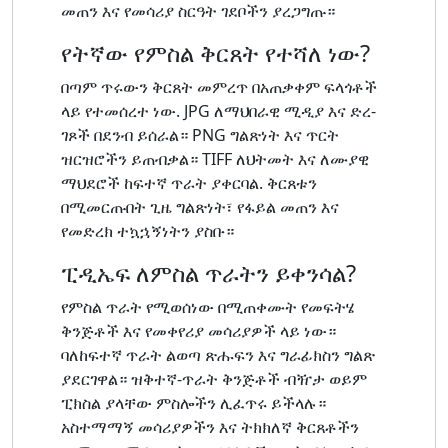
መጠን እና የመሳሪያ ስርዓት ገደቦችን ያረጋግጡ።
የትኛው የምስል ቅርጸት የተሻለ ነው?
በጣም ጥሩውን ቅርጸት መምረጥ በአጠቃቀም ፍላጎቶች
ላይ የተመሰረተ ነው. JPG ለማህበራዊ ሚዲያ እና ድረ-
ገጾች በደንብ ይሰራል። PNG ግልጽነት እና ጥርት
ዝርዝሮችን ይጠብቃል። TIFF ለህትመት እና ለሙያዊ
ማህደሮች ከፍተኛ ጥራት ያቀርባል. ቅርጸቱን
በሚመርጡበት ጊዜ ግልጽነት፣ የፋይል መጠን እና
የመድረክ ተኳኋኝነትን ያስቡ።
ፒዲኤፍ ለምስል ጥራትን ይቀንሳል?
የምስል ጥራት የሚወሰነው በሚጠቀሙት የመፍትሄ
ቅንጅቶች እና የመቀየሪያ መሳሪያዎች ላይ ነው።
ባለከፍተኛ ጥራት ልወጣ ጽሑፍን እና ግራፊክስን ግልጽ
ያደርገዋል። ዝቅተኛ-ጥራት ቅንጅቶች ብዥታ ወይም
ፒክስል ያላቸው ምስሎችን ሊፈጥሩ ይችላሉ።
አስተማማኝ መሳሪያዎችን እና ትክክለኛ ቅርጸቶችን