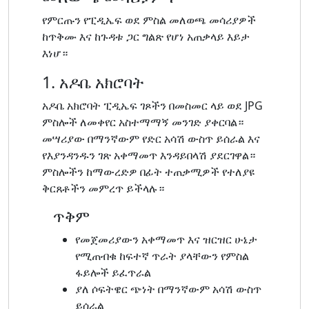
የምርጡን የፒዲኤፍ ወደ ምስል መለወጫ መሳሪያዎች
ከጥቅሙ እና ከጉዳቱ ጋር ግልጽ የሆነ አጠቃላይ እይታ
እነሆ።
1. አዶቤ አክሮባት
አዶቤ አክሮባት ፒዲኤፍ ገጾችን በመስመር ላይ ወደ JPG
ምስሎች ለመቀየር አስተማማኝ መንገድ ያቀርባል።
መሣሪያው በማንኛውም የድር አሳሽ ውስጥ ይሰራል እና
የእያንዳንዱን ገጽ አቀማመጥ እንዳይበላሽ ያደርገዋል።
ምስሎችን ከማውረድዎ በፊት ተጠቃሚዎች የተለያዩ
ቅርጸቶችን መምረጥ ይችላሉ።
ጥቅም
የመጀመሪያውን አቀማመጥ እና ዝርዝር ሁኔታ
የሚጠብቁ ከፍተኛ ጥራት ያላቸውን የምስል
ፋይሎች ይፈጥራል
ያለ ሶፍትዌር ጭነት በማንኛውም አሳሽ ውስጥ
ይሰራል