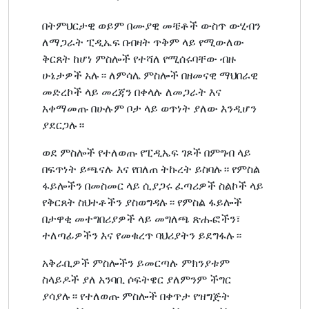
በትምህርታዊ ወይም በሙያዊ መቼቶች ውስጥ ውሂብን
ለማጋራት ፒዲኤፍ በብዛት ጥቅም ላይ የሚውለው
ቅርጸት ከሆነ ምስሎች የተሻለ የሚሰሩባቸው ብዙ
ሁኔታዎች አሉ። ለምሳሌ ምስሎች በዘመናዊ ማህበራዊ
መድረኮች ላይ መረጃን በቀላሉ ለመጋራት እና
አቀማመጡ በሁሉም ቦታ ላይ ወጥነት ያለው እንዲሆን
ያደርጋሉ።
ወደ ምስሎች የተለወጡ የፒዲኤፍ ገጾች በምግብ ላይ
በፍጥነት ይጫናሉ እና የበለጠ ትኩረት ይስባሉ። የምስል
ፋይሎችን በመስመር ላይ ሲያጋሩ ፈጣሪዎች ስልኮች ላይ
የቅርጸት ስህተቶችን ያስወግዳሉ። የምስል ፋይሎች
በታዋቂ መተግበሪያዎች ላይ መግለጫ ጽሑፎችን፣
ተለጣፊዎችን እና የመቁረጥ ባህሪያትን ይደግፋሉ።
አቅራቢዎች ምስሎችን ይመርጣሉ ምክንያቱም
ስላይዶች ያለ አንባቢ ሶፍትዌር ያለምንም ችግር
ያሳያሉ። የተለወጡ ምስሎች በቀጥታ የዝግጅት