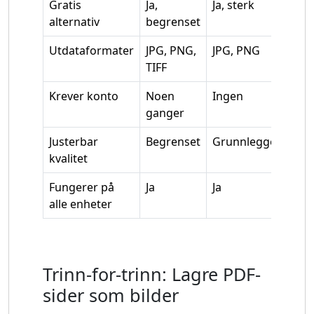
Gratis
Ja,
Ja, sterk
J
alternativ
begrenset
t
Utdataformater
JPG, PNG,
JPG, PNG
J
TIFF
Krever konto
Noen
Ingen
ganger
Justerbar
Begrenset
Grunnleggende
J
kvalitet
Fungerer på
Ja
Ja
J
alle enheter
Trinn-for-trinn: Lagre PDF-
sider som bilder