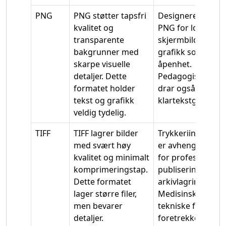
PNG
PNG støtter tapsfri
Designere bruker
kvalitet og
PNG for logoer,
transparente
skjermbilder og
bakgrunner med
grafikk som krev
skarpe visuelle
åpenhet.
detaljer. Dette
Pedagogisk innho
formatet holder
drar også nytte a
tekst og grafikk
klartekstgjengivel
veldig tydelig.
TIFF
TIFF lagrer bilder
Trykkeriindustrie
med svært høy
er avhengig av TI
kvalitet og minimalt
for profesjonell
komprimeringstap.
publisering og
Dette formatet
arkivlagring.
lager større filer,
Medisinske og
men bevarer
tekniske felt
detaljer.
foretrekker også