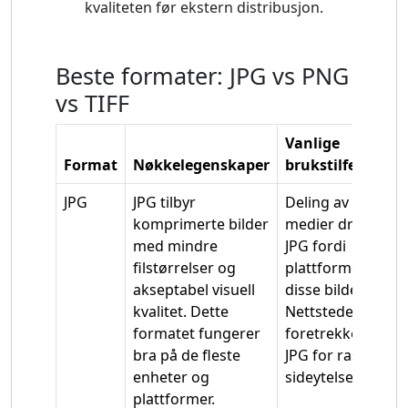
kvaliteten før ekstern distribusjon.
Beste formater: JPG vs PNG
vs TIFF
Vanlige
Format
Nøkkelegenskaper
brukstilfeller
JPG
JPG tilbyr
Deling av sosiale
komprimerte bilder
medier drar nytte
med mindre
JPG fordi
filstørrelser og
plattformer laste
akseptabel visuell
disse bildene rask
kvalitet. Dette
Nettsteder
formatet fungerer
foretrekker også
bra på de fleste
JPG for raskere
enheter og
sideytelse.
plattformer.