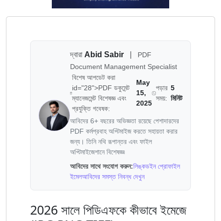
দ্বারা
Abid Sabir
|
PDF
Document Management Specialist
বিশেষ আপডেট করা
May
id="28">PDF ডকুমেন্ট
পড়ার
5
15,
ম্যানেজমেন্ট বিশেষজ্ঞ এবং
সময়:
মিনিট
2025
প্রযুক্তি গবেষক:
আবিদের 6+ বছরের অভিজ্ঞতা রয়েছে পেশাদারদের
PDF কর্মপ্রবাহ অপ্টিমাইজ করতে সহায়তা করার
জন্য। তিনি নথি রূপান্তর এবং ফাইল
অপ্টিমাইজেশানে বিশেষজ্ঞ৷
আবিদের সাথে সংযোগ করুন:
লিঙ্কডইন প্রোফাইল
ইমেল
আবিদের সমস্ত নিবন্ধ দেখুন
2026 সালে পিডিএফকে কীভাবে ইমেজে