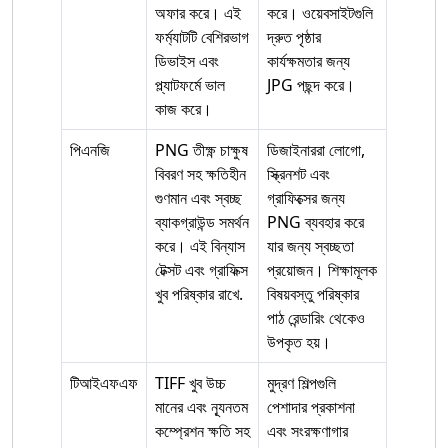
অফার করে। এই
করে। ওয়েবসাইটগুলি
ফর্ম্যাটটি বেশিরভাগ
দ্রুত পৃষ্ঠার
ডিভাইস এবং
কার্যক্ষমতার জন্য
প্ল্যাটফর্মে ভাল
JPG পছন্দ করে।
কাজ করে।
পিএনজি
PNG তীক্ষ্ণ চাক্ষুষ
ডিজাইনাররা লোগো,
বিবরণ সহ ক্ষতিহীন
স্ক্রিনশট এবং
গুণমান এবং স্বচ্ছ
গ্রাফিক্সের জন্য
ব্যাকগ্রাউন্ড সমর্থন
PNG ব্যবহার করে
করে। এই বিন্যাস
যার জন্য স্বচ্ছতা
টেক্সট এবং গ্রাফিক্স
প্রয়োজন। শিক্ষামূলক
খুব পরিষ্কার রাখে.
বিষয়বস্তু পরিষ্কার
পাঠ রেন্ডারিং থেকেও
উপকৃত হয়।
টিআইএফএফ
TIFF খুব উচ্চ
মুদ্রণ শিল্পগুলি
মানের এবং ন্যূনতম
পেশাদার প্রকাশনা
কম্প্রেশন ক্ষতি সহ
এবং সংরক্ষণাগার