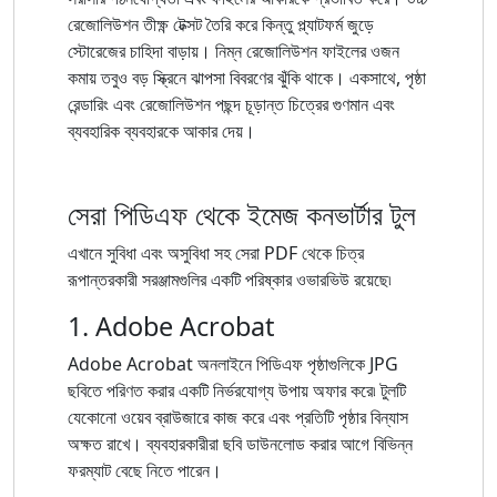
রেজোলিউশন তীক্ষ্ণ টেক্সট তৈরি করে কিন্তু প্ল্যাটফর্ম জুড়ে
স্টোরেজের চাহিদা বাড়ায়। নিম্ন রেজোলিউশন ফাইলের ওজন
কমায় তবুও বড় স্ক্রিনে ঝাপসা বিবরণের ঝুঁকি থাকে। একসাথে, পৃষ্ঠা
রেন্ডারিং এবং রেজোলিউশন পছন্দ চূড়ান্ত চিত্রের গুণমান এবং
ব্যবহারিক ব্যবহারকে আকার দেয়।
সেরা পিডিএফ থেকে ইমেজ কনভার্টার টুল
এখানে সুবিধা এবং অসুবিধা সহ সেরা PDF থেকে চিত্র
রূপান্তরকারী সরঞ্জামগুলির একটি পরিষ্কার ওভারভিউ রয়েছে৷
1. Adobe Acrobat
Adobe Acrobat অনলাইনে পিডিএফ পৃষ্ঠাগুলিকে JPG
ছবিতে পরিণত করার একটি নির্ভরযোগ্য উপায় অফার করে৷ টুলটি
যেকোনো ওয়েব ব্রাউজারে কাজ করে এবং প্রতিটি পৃষ্ঠার বিন্যাস
অক্ষত রাখে। ব্যবহারকারীরা ছবি ডাউনলোড করার আগে বিভিন্ন
ফরম্যাট বেছে নিতে পারেন।