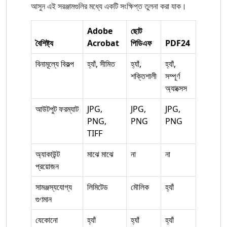
আসুন এই সরঞ্জামগুলির মধ্যে একটি সংক্ষিপ্ত তুলনা করা যাক।
Adobe
ছোট
বৈশিষ্ট্য
Acrobat
পিডিএফ
PDF24
বিনামূল্যে বিকল্প
হ্যাঁ, সীমিত
হ্যাঁ,
হ্যাঁ,
শক্তিশালী
সম্পূর্ণ
অ্যাক্সেস
আউটপুট ফরম্যাট
JPG,
JPG,
JPG,
PNG,
PNG
PNG
TIFF
অ্যাকাউন্ট
মাঝে মাঝে
না
না
প্রয়োজন
সামঞ্জস্যযোগ্য
লিমিটেড
মৌলিক
হ্যাঁ
গুণমান
যেকোনো
হ্যাঁ
হ্যাঁ
হ্যাঁ