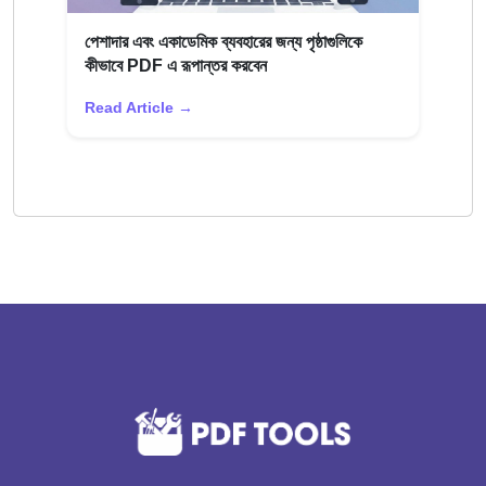
পেশাদার এবং একাডেমিক ব্যবহারের জন্য পৃষ্ঠাগুলিকে
কীভাবে PDF এ রূপান্তর করবেন
Read Article →