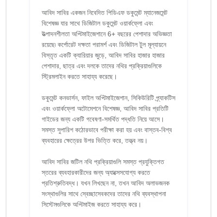
আবিদ সাবির একজন নিবেদিত পিডিএফ ডকুমেন্ট ম্যানেজমেন্ট
বিশেষজ্ঞ যার সাথে ডিজিটাল ডকুমেন্ট ওয়ার্কফ্লো এবং
উত্পাদনশীলতা অপ্টিমাইজেশানে 6+ বছরের পেশাদার অভিজ্ঞতা
রয়েছে৷ কর্পোরেট দক্ষতা পরামর্শ এবং ডিজিটাল টুল মূল্যায়নে
বিস্তৃত একটি ক্যারিয়ার জুড়ে, আবিদ সাবির হাজার হাজার
পেশাদার, ছাত্র এবং দলকে তাদের নথির প্রক্রিয়াগুলিকে
স্ট্রিমলাইন করতে সাহায্য করেছে।
ডকুমেন্ট কনভার্সন, ফাইল অপ্টিমাইজেশান, সিকিউরিটি প্র্যাকটিস
এবং ওয়ার্কফ্লো অটোমেশনে বিশেষজ্ঞ, আবিদ সাবির প্রতিটি
গাইডের জন্য একটি গবেষণা-সমর্থিত পদ্ধতি নিয়ে আসে।
সমস্ত সুপারিশ কঠোরভাবে পরীক্ষা করা হয় এবং বাস্তব-বিশ্ব
ব্যবহারের ক্ষেত্রের উপর ভিত্তি করে, তত্ত্ব নয়।
আবিদ সাবির জটিল নথি প্রক্রিয়াগুলি সমস্ত প্রযুক্তিগত
স্তরের ব্যবহারকারীদের জন্য অ্যাক্সেসযোগ্য করতে
প্রতিশ্রুতিবদ্ধ। যখন লিখছেন না, তখন আবিদ অলাভজনক
সংস্থাগুলির সাথে স্বেচ্ছাসেবকদের তাদের নথি ব্যবস্থাপনা