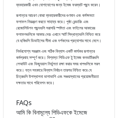
ব্যবহারকারী এখন যোগাযোগের জন্য ইমেজ ফরম্যাট পছন্দ করেন।
রূপান্তর আচরণ বোঝা ব্যবহারকারীদের গুণমান এবং কর্মক্ষমতা
ফলাফল নিয়ন্ত্রণ করতে সাহায্য করে। পৃষ্ঠা রেন্ডারিং এবং
রেজোলিউশন পছন্দগুলি সরাসরি স্পষ্টতা এবং ফাইলের আকারের
ফলাফলগুলিকে আকার দেয়৷ এখানে স্মার্ট সিদ্ধান্তগুলি নিশ্চিত করে
যে ছবিগুলি ডিভাইসের সীমা এবং দর্শকদের প্রত্যাশার সাথে মেলে।
নির্ভরযোগ্য সরঞ্জাম এবং সঠিক বিন্যাস একটি কার্যকর রূপান্তর
কর্মপ্রবাহ সম্পূর্ণ করে। বিশ্বস্ত পিডিএফ টু ইমেজ কনভার্টারগুলি
লেআউট এবং ভিজ্যুয়াল নির্ভুলতা রক্ষা করার সময় ধাপগুলিকে সরল
করে। যত্ন সহকারে বিন্যাস নির্বাচন তারপর নিশ্চিত করে যে
চিত্রগুলি উপস্থাপনা ভাগাভাগি এবং সঞ্চয়স্থানের প্রয়োজনীয়তা
দক্ষতার সাথে পরিবেশন করে।
FAQs
আমি কি বিনামূল্যে পিডিএফকে ইমেজে