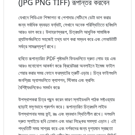
(JPG PNG TIFF) রূপান্তর করবেন
যেখানে পিডিএফ শিক্ষাগত বা পেশাদার সেটিংসে ডেটা ভাগ করার
জন্য সর্বাধিক ব্যবহৃত ফর্ম্যাট, সেখানে অনেক পরিস্থিতিতে ছবিগুলি
আরও ভাল করে। উদাহরণস্বরূপ, চিত্রগুলি আধুনিক সামাজিক
প্ল্যাটফর্মগুলিতে সহজেই তথ্য ভাগ করা সম্ভব করে এবং লেআউটটি
সর্বত্র সামঞ্জস্যপূর্ণ রাখে।
ছবিতে রূপান্তরিত PDF পৃষ্ঠাগুলি ফিডগুলিতে দ্রুত লোড হয় এবং
আরও মনোযোগ আকর্ষণ করে৷ ক্রিয়েটররা অনলাইনে ইমেজ ফাইল
শেয়ার করার সময় ফোনে ফরম্যাটের ত্রুটি এড়ায়। চিত্র ফাইলগুলি
জনপ্রিয় অ্যাপগুলিতে ক্যাপশন, স্টিকার এবং ক্রপিং
বৈশিষ্ট্যগুলিকেও সমর্থন করে৷
উপস্থাপকরা চিত্র পছন্দ করেন কারণ স্লাইডগুলি পাঠক সফ্টওয়্যার
ছাড়াই মসৃণভাবে প্রদর্শন করে। রূপান্তরিত চিত্রগুলি লাইভ
উপস্থাপনার সময় ফন্ট, রঙ এবং ব্যবধান স্থিতিশীল রাখে। দলগুলি
দ্রুত স্লাইডে ছবি ঢোকান এবং ভাঙা লিঙ্কের সমস্যা এড়ান। এই
পদ্ধতিটি সময় সাশ্রয় করে এবং দর্শকদের জন্য দৃশ্যমান স্বচ্ছতা