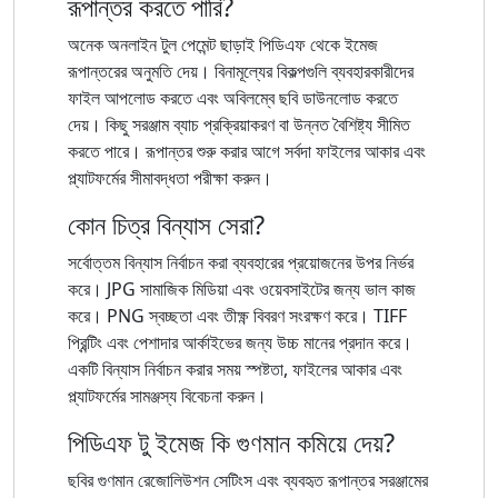
রূপান্তর করতে পারি?
অনেক অনলাইন টুল পেমেন্ট ছাড়াই পিডিএফ থেকে ইমেজ
রূপান্তরের অনুমতি দেয়। বিনামূল্যের বিকল্পগুলি ব্যবহারকারীদের
ফাইল আপলোড করতে এবং অবিলম্বে ছবি ডাউনলোড করতে
দেয়। কিছু সরঞ্জাম ব্যাচ প্রক্রিয়াকরণ বা উন্নত বৈশিষ্ট্য সীমিত
করতে পারে। রূপান্তর শুরু করার আগে সর্বদা ফাইলের আকার এবং
প্ল্যাটফর্মের সীমাবদ্ধতা পরীক্ষা করুন।
কোন চিত্র বিন্যাস সেরা?
সর্বোত্তম বিন্যাস নির্বাচন করা ব্যবহারের প্রয়োজনের উপর নির্ভর
করে। JPG সামাজিক মিডিয়া এবং ওয়েবসাইটের জন্য ভাল কাজ
করে। PNG স্বচ্ছতা এবং তীক্ষ্ণ বিবরণ সংরক্ষণ করে। TIFF
প্রিন্টিং এবং পেশাদার আর্কাইভের জন্য উচ্চ মানের প্রদান করে।
একটি বিন্যাস নির্বাচন করার সময় স্পষ্টতা, ফাইলের আকার এবং
প্ল্যাটফর্মের সামঞ্জস্য বিবেচনা করুন।
পিডিএফ টু ইমেজ কি গুণমান কমিয়ে দেয়?
ছবির গুণমান রেজোলিউশন সেটিংস এবং ব্যবহৃত রূপান্তর সরঞ্জামের