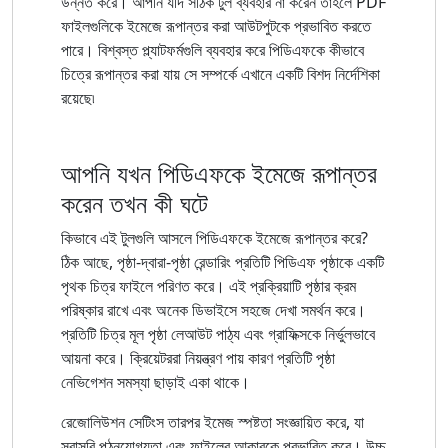
উন্নত করে। আপনি যদি সঠিক টুল ব্যবহার না করেন তাহলে PDF
ফাইলগুলিকে ইমেজে রূপান্তর করা আউটপুটকে প্রভাবিত করতে
পারে। বিশ্বস্ত প্ল্যাটফর্মগুলি ব্যবহার করে পিডিএফকে কীভাবে
চিত্রে রূপান্তর করা যায় সে সম্পর্কে এখানে একটি বিশদ নির্দেশিকা
রয়েছে৷
আপনি যখন পিডিএফকে ইমেজে রূপান্তর
করেন তখন কী ঘটে
কিভাবে এই টুলগুলি আসলে পিডিএফকে ইমেজে রূপান্তর করে?
ঠিক আছে, পৃষ্ঠা-দ্বারা-পৃষ্ঠা রেন্ডারিং প্রতিটি পিডিএফ পৃষ্ঠাকে একটি
পৃথক চিত্র ফাইলে পরিণত করে। এই প্রক্রিয়াটি পৃষ্ঠার ক্রম
পরিষ্কার রাখে এবং অনেক ডিভাইসে সহজে দেখা সমর্থন করে।
প্রতিটি চিত্র মূল পৃষ্ঠা লেআউট পাঠ্য এবং গ্রাফিক্সকে নির্ভুলভাবে
আয়না করে। ক্রিয়েটররা নিয়ন্ত্রণ পায় কারণ প্রতিটি পৃষ্ঠা
নেভিগেশন সমস্যা ছাড়াই একা থাকে।
রেজোলিউশন সেটিংস তারপর ইমেজ স্পষ্টতা সংজ্ঞায়িত করে, যা
সরাসরি পঠনযোগ্যতা এবং ফাইলের আকারকে প্রভাবিত করে। উচ্চ