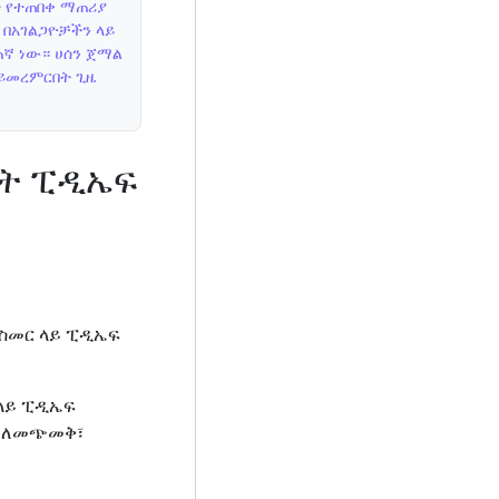
ቱ የተጠበቀ ማጠሪያ
 በአገልጋዮቻችን ላይ
ኛ ነው። ሀሰን ጀማል
ማይመረምርበት ጊዜ
በት ፒዲኤፍ
መስመር ላይ ፒዲኤፍ
 ላይ ፒዲኤፍ
፣ ለመጭመቅ፣