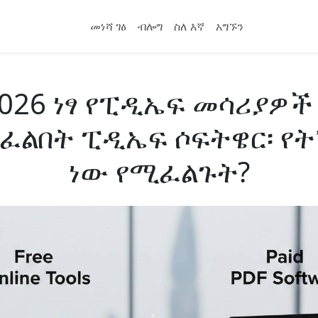
መነሻ ገፅ
ብሎግ
ስለ እኛ
አግኙን
026 ነፃ የፒዲኤፍ መሳሪያዎች
ፈልበት ፒዲኤፍ ሶፍትዌር፡ የ
ነው የሚፈልጉት?