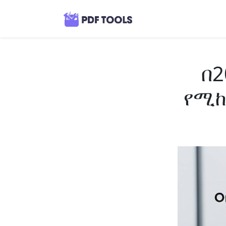
በ2
የሚከ