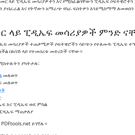
መስመር ላይ ፒዲኤፍ መሳሪያዎችን እና የሚከፈልባቸውን ፒዲኤፍ ሶፍትዌሮችን
ን ያብራራል እና የትኛውን አማራጭ የስራ ፍሰትዎን እንደሚስማማ ለመወሰን
መር ላይ ፒዲኤፍ መሳሪያዎች ምንድ ና
ፒዲኤፍ መሳሪያዎች ተጠቃሚዎች ሶፍትዌሮችን ሳይጭኑ የተለመዱ ፒዲኤፍ ተ
ችል በአሳሽ ላይ የተመሰረቱ መድረኮች ናቸው።
የሚከተሉትን ያካትታሉ:
ል
መለወጥ
ፍ መለወጥ
መቅ
ት
ኤፍ እና ፒዲኤፍ ወደ ምስል
ተ ፒዲኤፍ ማጠቃለያ
PDFtools.net ይገኛሉ።