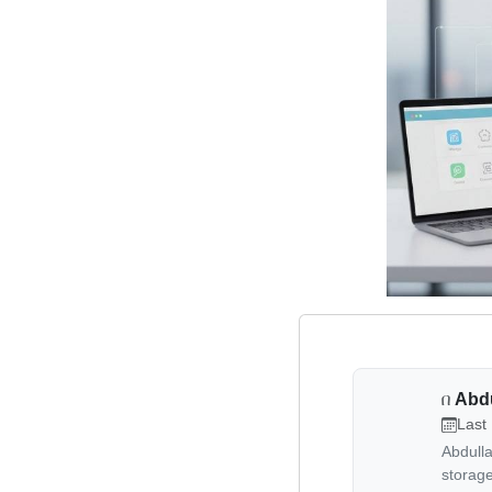
በ
Abd
Last
Abdull
storag