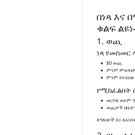
በነጻ እና
ቁልፍ ልዩ
1. ወጪ
ነጻ የመስመር
$0 ወጪ
ምንም ምዝገባ
ምንም የተደበቁ
የሚከፈልበት 
ወርሃዊ ወይም 
ወጪዎች በቡድ
ለግለሰቦች እና ለአነስ