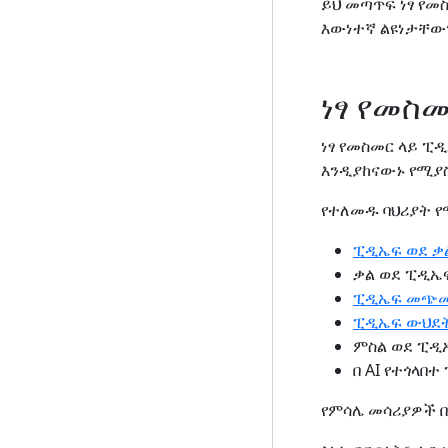
ይህ መጣጥፍ ነፃ የ
እውነተኛ ልዩነታቸው
ነፃ የመስ
ነፃ የመስመር ላይ 
እንዲያከናውኑ የሚያስ
የተለመዱ ባህሪያት 
ፒዲኤፍ ወደ ቃ
ቃል ወደ ፒዲኤ
ፒዲኤፍ መጭ
ፒዲኤፍ ውህደ
ምስል ወደ ፒዲ
በ AI የተጎላበ
የምሳሌ መሳሪያዎች በ 