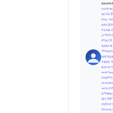
ከአብዱላ
አብዱላህ
ስርዓቶች
የስራ ፍ
ለድርጅት
የፋይል 
ታማኝነት
ምክሮች 
ለዕለታዊ
ማንበብና
አበርክቷ
ተልዕኮ 
ልውውጥ 
መቆጣጠሪ
የአለምአ
ውስብስብ
መሳሪያዎ
ለማህበረ
id="4
ደህንነት
የኮሙሊያ