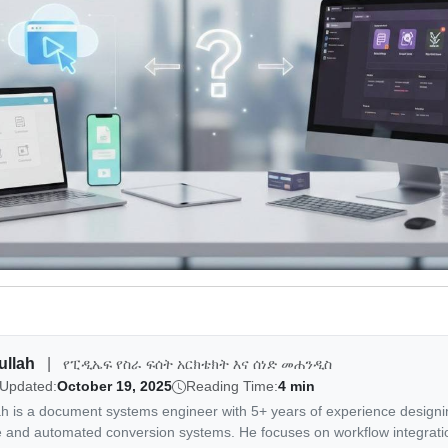
ullah
|
የፒዲኤፍ የስራ ፍሰት አርክቴክት እና ሰነድ መሐንዲስ
 Updated:
October 19, 2025
Reading Time:
4 min
ah is a document systems engineer with 5+ years of experience design
e and automated conversion systems. He focuses on workflow integrati