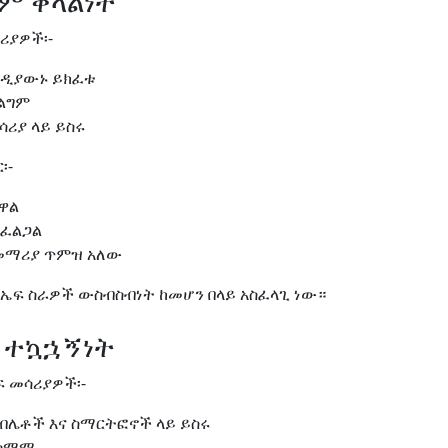
ቀም ቀላልነት
ሪያዎች፡-
ወዲያውኑ ይክፈቱ
ልግም
ሪያ ላይ ይስሩ
፡-
ዋል
ፈልጋል
መማሪያ ጥምዝ አለው
ኤፍ ስራዎች ውስብስብነት ከመሆን በላይ አስፈላጊ ነው።
ያ ተኳኋኝነት
 መሳሪያዎች፡-
ብሌቶች እና ስማርትፎኖች ላይ ይስሩ
ተስማሚ