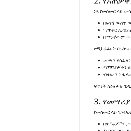
2. የአጠቃ
ነጻ የመስመር ላይ መሳ
በአሳሽ ውስጥ 
ማዋቀር አያስፈ
በማንኛውም መሳ
የሚከፈልበት ሶፍትዌር
መጫን ያስፈልገ
ማሻሻያዎችን ይ
ብዙውን ጊዜ የ
ፍጥነት ለዕለታዊ ፒዲ
3. የመሣሪ
የመስመር ላይ ፒዲኤፍ
በላፕቶፖች፣ ታ
ለርቀት ሥራ 