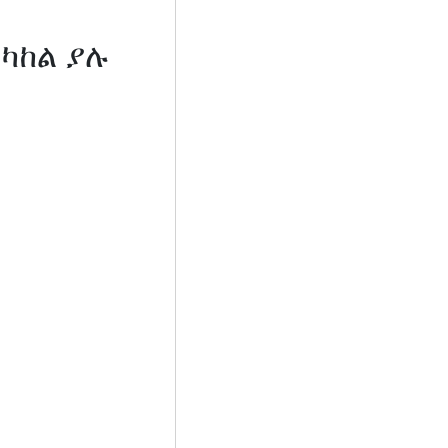
ካከል ያሉ