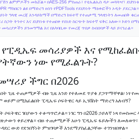
ፕሽን ልምምዶችን መክሯል። በAES-256 ምስጠራ፣ የቲኤልኤስ ዳታ መጓጓዣ፣ ደህንነ
DPR ማክበርን ልዩ በማድረግ ሀሰን የPDFTools የደህንነት ማዕቀፎችን ኦዲት ያደርጋል።
ይነት ግላዊ መረጃ እንዳይከማች በማድረግ ከፍተኛ የተጠቃሚ ግላዊነትን ለመጠበቅ ቁርጠ
ሪ ስጋት ትንተና እና ደህንነቱ የተጠበቀ የሰነድ ስርጭት ከፍተኛ ፍቅር አለው። ኮድን በ
ት መሳሪያዎችን ይገመግማል እና በአካባቢው የመረጃ ጥበቃ ስብሰባዎች ላይ ይናገራል።
ነፃ የፒዲኤፍ መሳሪያዎች እና የሚከፈል
 የትኛውን ነው የሚፈልጉት?
መሣሪያ ችግር በ2026
በት ጊዜ ተጠቃሚዎች ብዙ ጊዜ አንድ የተለመደ ጥያቄ ያጋጥማቸዋል፡ ነፃ የ
 ወይም በሚከፈልበት ፒዲኤፍ ሶፍትዌር ላይ ኢንቨስት ማድረግ አለብኝ?
 ሶፍትዌር ገበያውን ተቆጣጥሮታል። ነገር ግን በ2026 ኃይለኛ ነጻ የመስመር
ገጽታውን ቀይረዋል። ብዙ ተጠቃሚዎች አሁን ፒዲኤፍ ፋይሎችን ለመለወጥ
ተዳደር ውድ የደንበኝነት ምዝገባዎች እንደማያስፈልጋቸው ተገንዝበዋል።