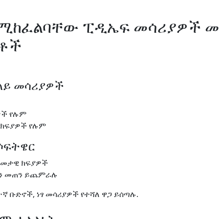
 በሚከፈልባቸው ፒዲኤፍ መሳሪያዎች መ
ነቶች
 ላይ መሳሪያዎች
ዎች የሉም
 ክፍያዎች የሉም
ሶፍትዌር
ዓመታዊ ክፍያዎች
ን መጠን ይጨምራሉ
ተኛ ቡድኖች, ነፃ መሳሪያዎች የተሻለ ዋጋ ይሰጣሉ.