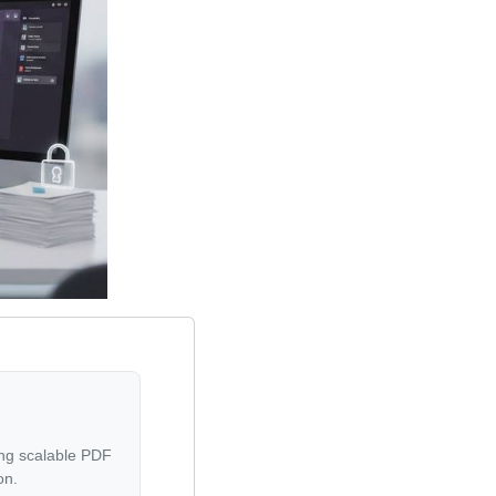
ing scalable PDF
on.