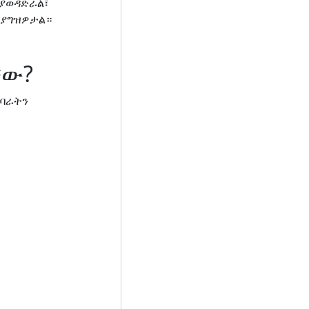
 ያወዳድራል፣
 ያግዝዎታል።
ቸው?
ግባራትን