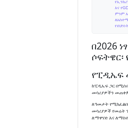
የኢንክሪ
እና የG
ምንም አ
ለአስተማ
የደህንነ
በ2026 
ሶፍትዌር፡
የፒዲኤፍ 
ከፒዲኤፍ ጋር በሚሰሩ
መሳሪያዎችን መጠቀም
ለዓመታት የሚከፈልበት
መሳሪያዎች የመሬት 
ለማዋሃድ እና ለማስ