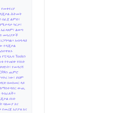
 የመቀየሪያ
 በዲጂታል ሕትመት
ይ በፈጀ ልምድ፣
በሜታዳታ ካርታ፣
 አፈጻጸም፣ ልወጣ
ትድ መሳሪያዎች
ያረጋግጣል። አብዱላህ
ቸው የዲጂታል
አስተዋጽኦ
 የፒዲኤፍ Toolsን
ነቱ የተጠበቀ የሰነድ
ላዊነት፣ የመዳረሻ
CCPAን ጨምሮ
ያተኮረ ነው፣ ይህም
ዛሂድ በመስመር ላይ
ን ከማስተዳደር ውጪ
ት ትሰራለች።
ዲጂታል ሰነድ
ነት ባለሙያ እና
ቀ የመረጃ አያያዝ እና