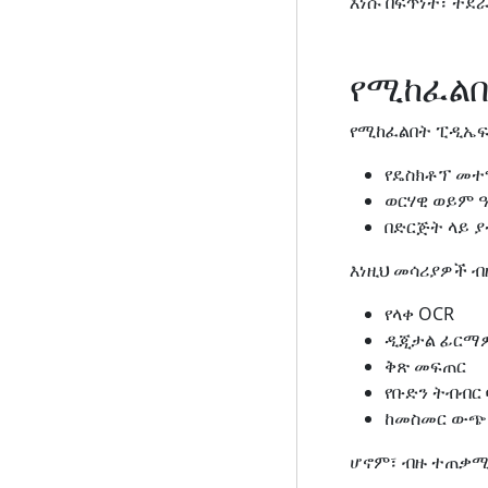
እነሱ በፍጥነት፣ ተደ
የሚከፈልበ
የሚከፈልበት ፒዲኤፍ
የዴስክቶፕ መተ
ወርሃዊ ወይም 
በድርጅት ላይ 
እነዚህ መሳሪያዎች ብ
የላቀ OCR
ዲጂታል ፊርማ
ቅጽ መፍጠር
የቡድን ትብብር 
ከመስመር ውጭ
ሆኖም፣ ብዙ ተጠቃሚ