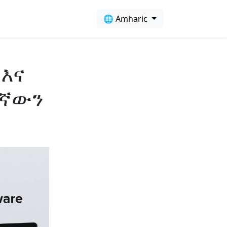
🌐 Amharic
 እና
ትኛውን