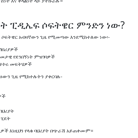
ራሽነት እና ቀላልነት ላይ ያተኩራሉ።
ት ፒዲኤፍ ሶፍትዌር ምንድን ነው?
 ሶፍትዌር አብዛኛውን ጊዜ የሚመጣው እንደሚከተለው ነው፡-
ግበሪያዎች
ዓመታዊ የደንበኝነት ምዝገባዎች
ያተኮሩ መፍትሄዎች
ዙውን ጊዜ የሚከተሉትን ያቀርባሉ-
ዎች
ባህሪያት
 ሂደት
ዎች እነዚህን የላቁ ባህሪያት በጭራሽ አይጠቀሙም።