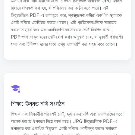
এক্স-রে এবং সিটি স্ক্যানের মতো চিকিৎসা চিত্রগুলি সাধারণত JPG ফাইল
হিসাবে সংরক্ষণ করা হয়, যা পরিচালনা করা কঠিন হতে পারে। এই
চিত্রগুলিকে PDF-এ রূপান্তর করে, স্বাস্থ্যসেবা কর্মীরা একাধিক স্ক্যানকে
একটি নথিতে একত্রিত করতে পারেন। এটি প্রতিবেদনগুলিকে সহজতর
করতে সাহায্য করে এবং এনক্রিপশনের মাধ্যমে ডেটা নিরাপদ রাখে।
PDF-গুলি ডাক্তারদের নোট যোগ করার অনুমতি দেয়, যা দূরবর্তী পরামর্শের
সময় এবং চিকিৎসা দলের সাথে তথ্য ভাগাভাগি করা সহজ করে তোলে।
শিক্ষা: উন্নত নথি সংগঠন
শিক্ষক এবং শিক্ষার্থীরা প্রায়শই নোট, স্ক্যান করা নথি এবং ডায়াগ্রামের মতো
অনেক ধরণের উপকরণ নিয়ে কাজ করে। JPG চিত্রগুলিকে PDF-এ
রূপান্তর করা একাধিক চিত্রকে একটি নথিতে গোষ্ঠীবদ্ধ করতে সহায়তা