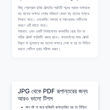
কিছু প্রোগ্রাম ছবির টেক্সটের প্রতিটি শব্দের প্রথম অক্ষরকে
বড় হাতের অক্ষরে লেখার পরিবর্তে কেবল বড় হাতের অক্ষরে
লিখতে পারে। এনকোডিং সমস্যা বা সফ্টওয়্যার সেটিংসের
কারণে এটি ঘটতে পারে।
সমাধান: এমন একটি নির্ভরযোগ্য কনভার্টার বেছে নিন যা
সঠিক টেক্সট ফর্ম্যাটিং বজায় রাখে। কনভার্সনের সময় টেক্সট
বিকৃত বা ভুলভাবে বড় হাতের অক্ষরে লেখা না হয় তা নিশ্চিত
করতে সেটিংস দুবার পরীক্ষা করুন।
JPG থেকে PDF রূপান্তরের জন্য
আরও ভালো টিপস
মান নষ্ট না করে ছবিগুলি রূপান্তরিত হয় তা নিশ্চিত