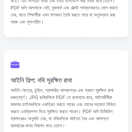
করে। এটি সংগঠিত থাকা এবং তথ্য ভাগাভাগি করা সহজ করে তোলে।
PDF গুলি আপনাকে নোট, বুকমার্ক এবং টেক্সট শনাক্তকরণও যোগ করতে
দেয়, যাতে শিক্ষার্থীরা এমন উপকরণ তৈরি করতে পারে যা অনুসন্ধান করা
সহজ এবং সুসংগঠিত।
আইনি শিল্প: নথি সুরক্ষিত রাখা
আইনি ক্ষেত্রে, চুক্তি, স্বাক্ষরিত কাগজপত্র এবং প্রমাণ সুরক্ষিত রাখা
গুরুত্বপূর্ণ। JPG ছবিগুলিকে PDF তে রূপান্তর করে, আইনজীবীরা
মামলার ফাইলগুলিকে একত্রিত করতে পারেন এবং তাদের সত্যতা নিশ্চিত
করতে এনক্রিপশন দিয়ে সুরক্ষিত করতে পারেন। PDF গুলি ডিজিটাল
স্বাক্ষরেরও অনুমতি দেয়, যা নথিগুলিকে আইনত বৈধ এবং আদালতে
ব্যবহারের জন্য নিরাপদ করে তোলে।