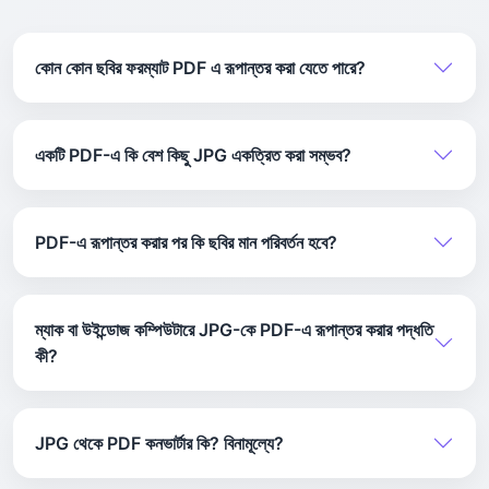
কোন কোন ছবির ফরম্যাট PDF এ রূপান্তর করা যেতে পারে?
এই টুলটি JPG, JPEG এবং PNG এর মতো জনপ্রিয় ছবির
ফরম্যাটগুলিকে সমর্থন করে। এই ছবিগুলো দ্রুত উচ্চমানের PDF ফাইলে
একটি PDF-এ কি বেশ কিছু JPG একত্রিত করা সম্ভব?
রূপান্তর করা যায়।
হ্যাঁ, আপনি একাধিক ছবি আপলোড করতে পারেন, আপনার পছন্দের ক্রমে
রাখতে পারেন এবং তারপর একটি PDF ফাইলে যুক্ত করতে পারেন।
PDF-এ রূপান্তর করার পর কি ছবির মান পরিবর্তন হবে?
না, ছবির মান একই থাকবে। রূপান্তরের সময় কনভার্টার আপনার ছবিগুলিকে
পরিষ্কার এবং তীক্ষ্ণ রাখে।
ম্যাক বা উইন্ডোজ কম্পিউটারে JPG-কে PDF-এ রূপান্তর করার পদ্ধতি
কী?
যেকোনো ব্রাউজারের মাধ্যমে অনলাইন কনভার্টার ব্যবহার করুন। সফ্টওয়্যার
ইনস্টল করার প্রয়োজন নেই। প্রক্রিয়াটি শুরু করতে কেবল আপনার JPG
JPG থেকে PDF কনভার্টার কি? বিনামূল্যে?
ফাইলগুলিকে টুলে টেনে এনে ফেলে দিন।