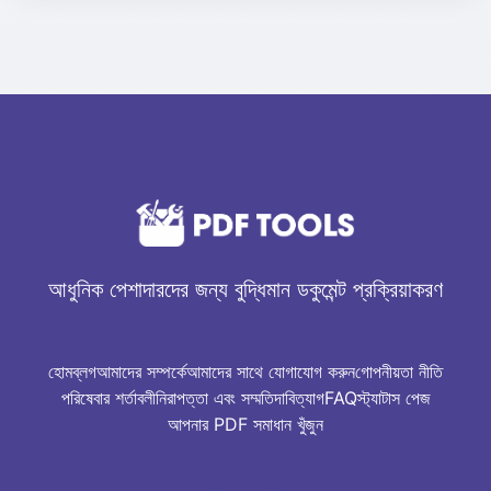
হ্যাঁ, JPG থেকে PDF টুলটি সম্পূর্ণ বিনামূল্যে। প্ল্যাটফর্মের অন্যান্য
PDF টুলগুলিও বিনামূল্যে ব্যবহার করা যাবে।
আধুনিক পেশাদারদের জন্য বুদ্ধিমান ডকুমেন্ট প্রক্রিয়াকরণ
হোম
ব্লগ
আমাদের সম্পর্কে
আমাদের সাথে যোগাযোগ করুন
গোপনীয়তা নীতি
পরিষেবার শর্তাবলী
নিরাপত্তা এবং সম্মতি
দাবিত্যাগ
FAQ
স্ট্যাটাস পেজ
আপনার PDF সমাধান খুঁজুন