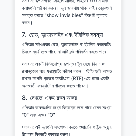
সমাধান: রূপান্তরিত ফাইলে মার্জিন, লাইনের ব্যবধান এবং
কলামগুলি পরীক্ষা করুন। ভুল জায়গায় থাকা লাইন ব্রেকগুলি
সনাক্ত করতে "show invisibles" বিকল্পটি ব্যবহার
করুন।
7.
বোল্ড, আন্ডারলাইন এবং ইটালিক সমস্যা
ওসিআর সফ্টওয়্যার বোল্ড, আন্ডারলাইন বা ইটালিক ফরম্যাটিং
চিনতে ব্যর্থ হতে পারে, বা এটি ফন্ট পরিবর্তন করতে পারে।
সমাধান: একটি নির্ভরযোগ্য রূপান্তর টুল বেছে নিন এবং
রূপান্তরের পরে ফরম্যাটিং পরীক্ষা করুন। স্টাইলগুলি অক্ষত
রাখতে আপনি প্রথমে আরটিএফ (RTF)-এর মতো একটি
অন্তর্বর্তী ফরম্যাটে রূপান্তর করতে পারেন।
8.
দেখতে-একই রকম অক্ষর
ওসিআর অক্ষরগুলির মধ্যে বিভ্রান্ত হতে পারে যেমন সংখ্যা
"0" এবং অক্ষর "O"।
সমাধান: এই ভুলগুলি সংশোধন করতে ওয়ার্ডের ফাইন্ড অ্যান্ড
রিপ্লেস ফিচারটি ব্যবহার করুন।