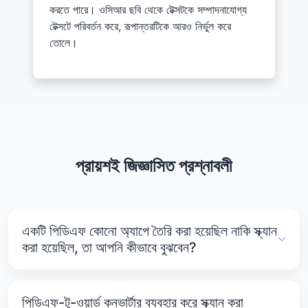
করতে পারে। ওসিআর ছবি থেকে টেক্সটকে সম্পাদনাযোগ্য
টেক্সটে পরিবর্তন করে, রূপান্তরটিকে আরও নির্ভুল করে
তোলে।
প্রায়শই জিজ্ঞাসিত প্রশ্নাবলী
একটি পিডিএফ কোনো অ্যাপে তৈরি করা হয়েছিল নাকি স্ক্যান
করা হয়েছিল, তা আপনি কীভাবে বুঝবেন?
Edge (উইন্ডোজে), Preview (ম্যাকে), বা Adobe Acrobat
Reader-এর মতো একটি পিডিএফ ভিউয়ারে পিডিএফটি খুলুন। কিছু টেক্সট
পিডিএফ-টু-ওয়ার্ড কনভার্টার ব্যবহার করে স্ক্যান করা