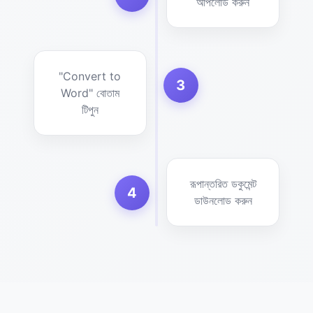
আপলোড করুন
"Convert to
3
Word" বোতাম
টিপুন
রূপান্তরিত ডকুমেন্ট
4
ডাউনলোড করুন