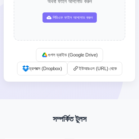
অথবা ফাইল আপলোড করুন
পিডিএফ ফাইল আপলোড করুন
গুগল ড্রাইভ (Google Drive)
ড্রপবক্স (Dropbox)
ইউআরএল (URL) থেকে
সম্পর্কিত টুলস