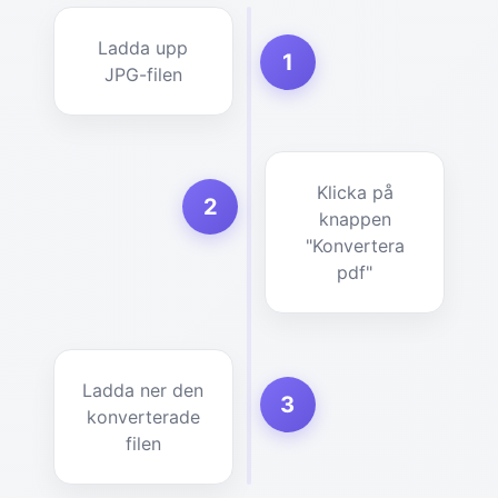
Ladda upp
1
JPG-filen
Klicka på
2
knappen
"Konvertera
pdf"
Ladda ner den
3
konverterade
filen