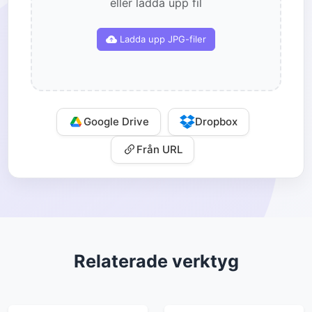
eller ladda upp fil
Ladda upp JPG-filer
Google Drive
Dropbox
Från URL
Relaterade verktyg