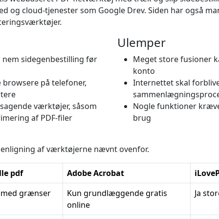
hed og cloud-tjenester som Google Drev. Siden har også ma
teringsværktøjer.
Ulemper
nem sidegenbestilling før
Meget store fusioner 
konto
e browsere på telefoner,
Internettet skal forbli
utere
sammenlægningsproc
dsagende værktøjer, såsom
Nogle funktioner kræver
mering af PDF-filer
brug
enligning af værktøjerne nævnt ovenfor.
lle pdf
Adobe Acrobat
iLove
a med grænser
Kun grundlæggende gratis
Ja sto
online