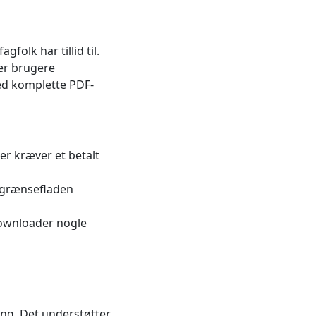
folk har tillid til.
der brugere
ed komplette PDF-
ner kræver et betalt
 grænsefladen
downloader nogle
ing. Det understøtter