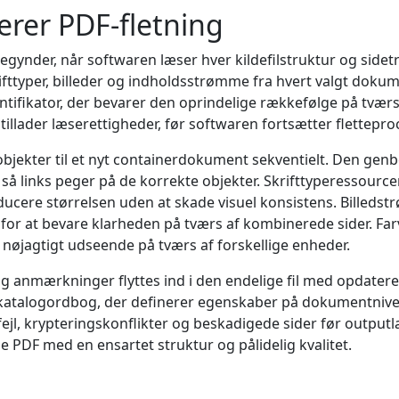
rer PDF-fletning
ynder, når softwaren læser hver kildefilstruktur og side
fttyper, billeder og indholdsstrømme fra hvert valgt dokum
tifikator, der bevarer den oprindelige rækkefølge på tværs 
 tillader læserettigheder, før softwaren fortsætter flettepro
bjekter til et nyt containerdokument sekventielt. Den gen
 så links peger på de korrekte objekter. Skrifttyperessour
educere størrelsen uden at skade visuel konsistens. Billed
 for at bevare klarheden på tværs af kombinerede sider. Farv
e nøjagtigt udseende på tværs af forskellige enheder.
 anmærkninger flyttes ind i den endelige fil med opdatere
 katalogordbog, der definerer egenskaber på dokumentnive
ejl, krypteringskonflikter og beskadigede sider før output
e PDF med en ensartet struktur og pålidelig kvalitet.