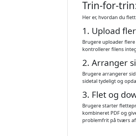
Trin-for-trin
Her er, hvordan du flett
1. Upload fle
Brugere uploader flere 
kontrollerer filens inte
2. Arranger s
Brugere arrangerer side
sidetal tydeligt og opd
3. Flet og do
Brugere starter flett
kombineret PDF og giver
problemfrit på tværs a