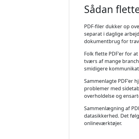
Sådan flettes
PDF-filer dukker op ov
separat i daglige arbej
dokumentbrug for travl
Folk flette PDF'er for 
tværs af mange branche
smidigere kommunikatio
Sammenlagte PDF'er hjæ
problemer med sidetab.
overholdelse og ensart
Sammenlægning af PDF'er
datasikkerhed. Det følge
onlineværktøjer.