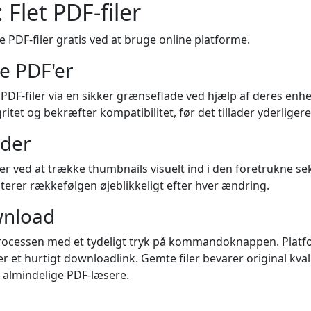
: Flet PDF-filer
e PDF-filer gratis ved at bruge online platforme.
re PDF'er
PDF-filer via en sikker grænseflade ved hjælp af deres enh
gritet og bekræfter kompatibilitet, før det tillader yderliger
ider
r ved at trække thumbnails visuelt ind i den foretrukne se
aterer rækkefølgen øjeblikkeligt efter hver ændring.
wnload
eprocessen med et tydeligt tryk på kommandoknappen. Plat
 et hurtigt downloadlink. Gemte filer bevarer original kval
f almindelige PDF-læsere.