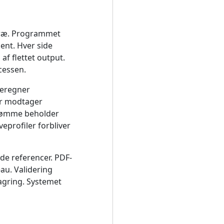
træ. Programmet
ent. Hver side
af flettet output.
cessen.
beregner
cer modtager
strømme beholder
eprofiler forbliver
de referencer. PDF-
au. Validering
lagring. Systemet