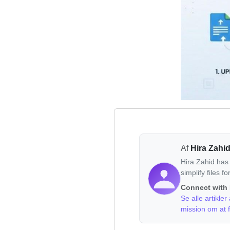
Af
Hira Zahi
Hira Zahid has
simplify files f
Connect with 
Se alle artikle
mission om at fo