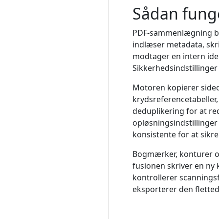
Sådan funge
PDF-sammenlægning beg
indlæser metadata, skri
modtager en intern iden
Sikkerhedsindstillinger
Motoren kopierer sideo
krydsreferencetabeller,
deduplikering for at r
opløsningsindstillinger
konsistente for at sikr
Bogmærker, konturer og
fusionen skriver en ny
kontrollerer scanningsf
eksporterer den fletted