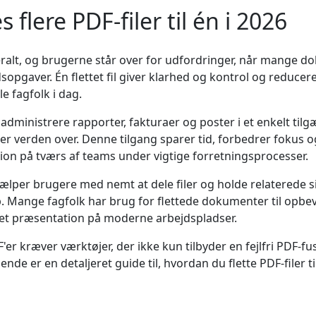
 flere PDF-filer til én i 2026
eralt, og brugerne står over for udfordringer, når mange d
dsopgaver. Én flettet fil giver klarhed og kontrol og reducer
e fagfolk i dag.
at administrere rapporter, fakturaer og poster i et enkelt t
r verden over. Denne tilgang sparer tid, forbedrer fokus o
n på tværs af teams under vigtige forretningsprocesser.
lper brugere med nemt at dele filer og holde relaterede s
 Mange fagfolk har brug for flettede dokumenter til opbe
et præsentation på moderne arbejdspladser.
 kræver værktøjer, der ikke kun tilbyder en fejlfri PDF-fu
nde er en detaljeret guide til, hvordan du flette PDF-filer ti