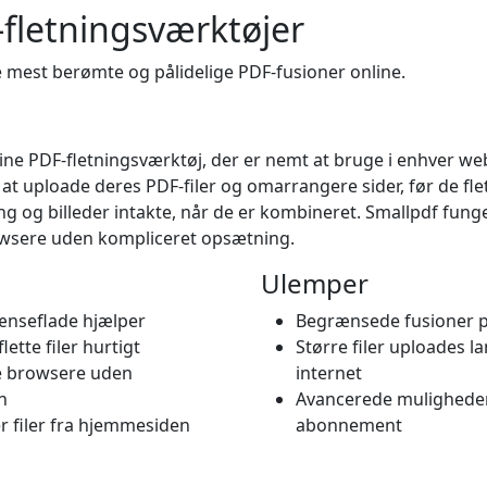
fletningsværktøjer
e mest berømte og pålidelige PDF-fusioner online.
line PDF-fletningsværktøj, der er nemt at bruge i enhver we
t uploade deres PDF-filer og omarrangere sider, før de fle
ing og billeder intakte, når de er kombineret. Smallpdf fun
owsere uden kompliceret opsætning.
Ulemper
ænseflade hjælper
Begrænsede fusioner pr.
ette filer hurtigt
Større filer uploades l
te browsere uden
internet
n
Avancerede muligheder
r filer fra hjemmesiden
abonnement