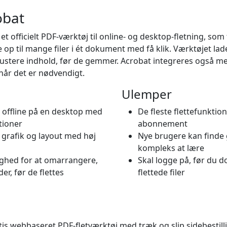
obat
t officielt PDF-værktøj til online- og desktop-fletning, som fag
op til mange filer i ét dokument med få klik. Værktøjet la
ustere indhold, før de gemmer. Acrobat integreres også m
når det er nødvendigt.
Ulemper
 offline på en desktop med
De fleste flettefunktio
tioner
abonnement
, grafik og layout med høj
Nye brugere kan finde
kompleks at lære
ghed for at omarrangere,
Skal logge på, før du 
ider, før de flettes
flettede filer
tis webbaseret PDF-fletværktøj med træk og slip sidebestill