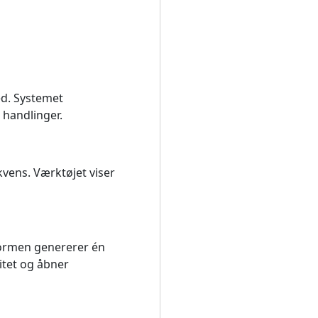
ed. Systemet
e handlinger.
kvens. Værktøjet viser
formen genererer én
itet og åbner