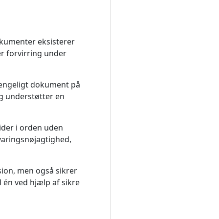
okumenter eksisterer
er forvirring under
ilgængeligt dokument på
g understøtter en
ider i orden uden
varingsnøjagtighed,
sion, men også sikrer
l én ved hjælp af sikre