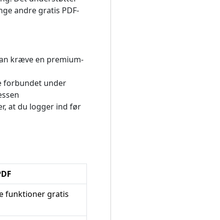
nge andre gratis PDF-
kan kræve en premium-
ve forbundet under
essen
, at du logger ind før
PDF
re funktioner gratis