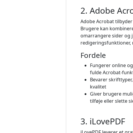
2. Adobe Acr
Adobe Acrobat tilbyder e
Brugere kan kombinere 
omarrangere sider og j
redigeringsfunktioner, 
Fordele
Fungerer online og
fulde Acrobat-funk
Bevarer skrifttyper
kvalitet
Giver brugere muli
tilføje eller slette s
3. iLovePDF
iLovePDF leverer et gra