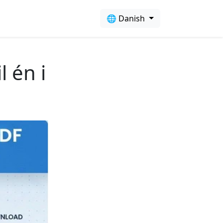
🌐 Danish
l én i