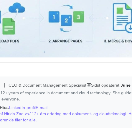
d
|
Sidst opdateret:
June 
CEO & Document Management Specialist
 12+ years of experience in document and cloud technology. She guide
or everyone.
Hira:
LinkedIn-profil
E-mail
r af Hirida Zad ></ 12+ års erfaring med dokument- og cloudteknologi. 
renkle filer for alle.